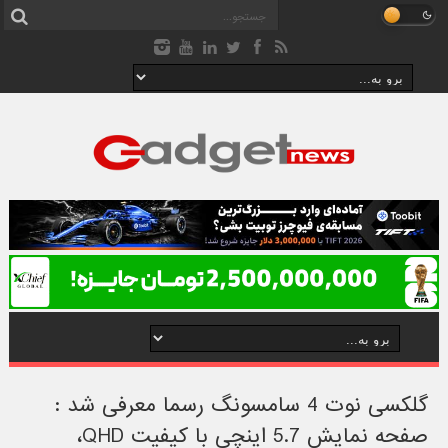
گلکسی نوت 4 سامسونگ رسما معرفی شد :
صفحه نمایش 5.7 اینچی با کیفیت QHD،