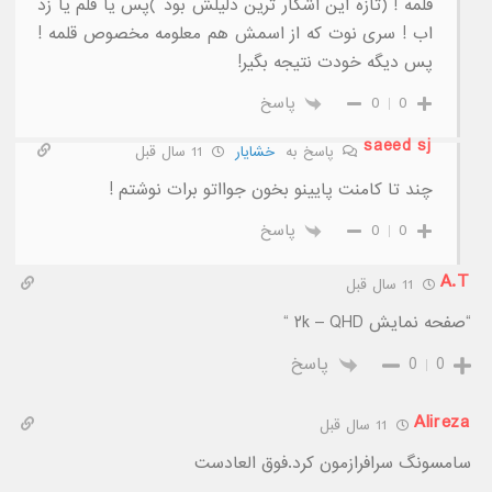
قلمه ! (تازه این اشکار ترین دلیلش بود )پس یا قلم یا زد
اب ! سری نوت که از اسمش هم معلومه مخصوص قلمه !
پس دیگه خودت نتیجه بگیر!
0
0
پاسخ
saeed sj
پاسخ به
خشایار
11 سال قبل
چند تا کامنت پایینو بخون جوااتو برات نوشتم !
0
0
پاسخ
A.T
11 سال قبل
“صفحه نمایش ۲k – QHD “
0
0
پاسخ
Alireza
11 سال قبل
سامسونگ سرافرازمون کرد.فوق العادست