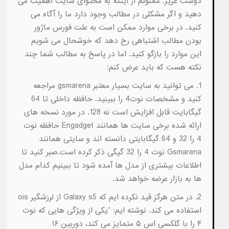
دوست عزیز. ممنونم از اینکه به محتوای سایت اهمیت می
دهید و اگر مشکلی در مطالب وجود دارد ما را آگاه می
کنید. در برخی موارد ممکن است به علت فورس ماژور
بودن مطالب اشتباهی رخ دهد که خوشحال می شویم
این موارد را بازگو کنید. اما در پاسخ به مطالب شما چند
نکته هست که باید عرض کنم:
1. می توانید به سایت بسیار معتبر gsmarena مراجعه
کنید و مشخصات نوت4 را ببینید. حافظه داخلی تا 64
گیگابایت قابل افزایش است نه 128. در مورد نسخه های
ارائه شده برخی سایت ها همانند Engadget حافظه نوت
4 را 32 و 64 گیگابایتی دانسته اند و سایتی همانند
Gsmarena نوت 4 را 32 گیگی ذکر کرده است.صبر کنید تا
اطلاعات بیشتری از مدل ها آمده شود تا ببینیم کدام مدل
ها به بازار عرضه خواهد شد.
2. در متن هرگز قید نکرده ایم که Galaxy s5 از لرزشگیر ois
استفاده می کند. نوشته ایم: “یکی از ویژگی هایی که نوت
۴ را با گلکسی اس ۵ متمایز می کند، دوربین ۱۶