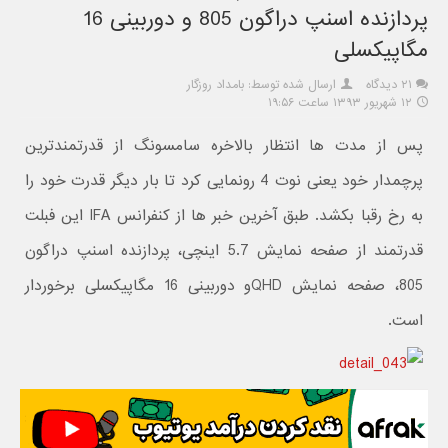
پردازنده اسنپ دراگون 805 و دوربینی 16
مگاپیکسلی
۲۱ دیدگاه
ارسال شده توسط: بامداد روزگار
۱۲ شهریور ۱۳۹۳ ساعت ۱۹:۵۶
پس از مدت ها انتظار بالاخره سامسونگ از قدرتمندترین
پرچمدار خود یعنی نوت 4 رونمایی کرد تا بار دیگر قدرت خود را
به رخ رقبا بکشد. طبق آخرین خبر ها از کنفرانس IFA این فبلت
قدرتمند از صفحه نمایش 5.7 اینچی، پردازنده اسنپ دراگون
805، صفحه نمایش QHDو دوربینی 16 مگاپیکسلی برخوردار
است.