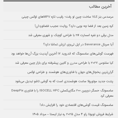
آخرین مطالب
مرسدس بنز VLE ساخت چین لو رفت؛ رقیب تازه MPVهای لوکس چینی
کره زمین بعد از فضا چه بویی دارد؟ روایت عجیب فضانوردان!
مدل برقی دو نفره اسمارت #۲ با طراحی کوچک و شهری معرفی شد
آیا سریال Severance در اپل تی‌وی ارزش تماشا دارد؟
فهرست گوشی‌های سامسونگ که اندروید ۱۷ آخرین آپدیت بزرگ آن‌ها خواهد بود
کیا سلتوس ۲۰۲۷ با طراحی مدرن و کابین پیشرفته برای بازار چین معرفی شد
گران‌ترین یخچال‌های جهان با فناوری‌های هوشمند و طراحی لوکس
پتنت جدید موتورولا ساعت هوشمندی است که به گوشی تاشو تبدیل می‌شود
سامسونگ حسگر دوربین ۲۰۰ مگاپیکسلی ISOCELL HPC را با فناوری DeepPix
معرفی کرد
سامسونگ قیمت گوشی‌های اقتصادی خود را افزایش داد!
شرایط فروش تویوتا راو ۴ مدل ۲۰۲۵ ره نیاز ایستا – مرداد ۱۴۰۵