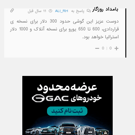
بامداد روزگار
پاسخ به
ALI_RH
11 سال قبل
دوست عزیز این گوشی حدود 300 دلار برای نسخه ی
قراردادی، 600 تا 650 یورو برای نسخه آنلاک و 1000 دلار
استرالیا خواهد بود.
0
0