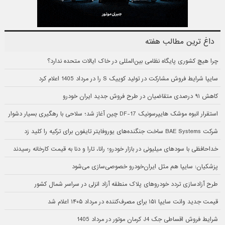
داغ ترین مطالب هفته
چرا هیچ کشوری پایگاه نظامی بین‌المللی در خاک ایالات متحده ندارد؟
سایپا شرایط فروش مشارکت در تولید کوییک S را در مرداد 1405 اعلام کرد
کاهش ۹۱ درصدی متقاضیان در طرح فروش جدید ایران خودرو
استقرار انبوه موشک هایپرسونیک DF-17 چین آغاز شد؛ سلاحی با رهگیری بسیار دشوار
شرکت BAE Systems ساخت جنگنده‌های یوروفایتر تایفون برای ترکیه را کلید زد
خداحافظی با سودهای میلیونی در بازار خودرو؛ رانا، تارا و دنا به قیمت کارخانه رسیدند
پزشکیان: سایپا هم مثل ایران‌خودرو خصوصی‌سازی می‌شود
طرح آزادسازی تردد خودروهای پلاک منطقه آزاد انزلی در سراسر شمال کشور
قیمت جدید وانت سایپا ۱۵۱ برای مصرف‌کننده در مرداد ۱۴۰۵ اعلام شد
شرایط فروش اقساطی جک J4 کرمان موتور در مرداد 1405