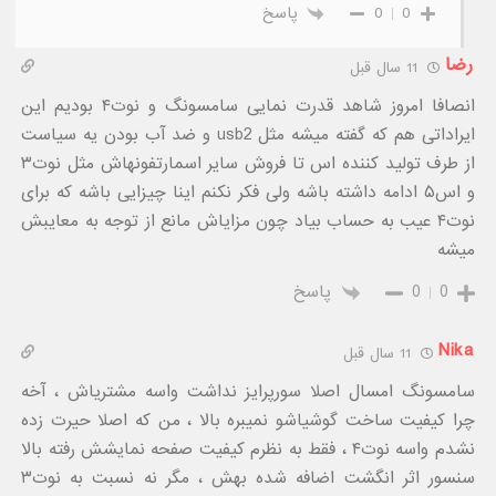
0
0
پاسخ
رضا
11 سال قبل
انصافا امروز شاهد قدرت نمایی سامسونگ و نوت۴ بودیم این
ایراداتی هم که گفته میشه مثل usb2 و ضد آب بودن یه سیاست
از طرف تولید کننده اس تا فروش سایر اسمارتفونهاش مثل نوت٣
و اس۵ ادامه داشته باشه ولی فکر نکنم اینا چیزایی باشه که برای
نوت۴ عیب به حساب بیاد چون مزایاش مانع از توجه به معایبش
میشه
0
0
پاسخ
Nika
11 سال قبل
سامسونگ امسال اصلا سورپرایز نداشت واسه مشتریاش ، آخه
چرا کیفیت ساخت گوشیاشو نمیبره بالا ، من که اصلا حیرت زده
نشدم واسه نوت۴ ، فقط به نظرم کیفیت صفحه نمایشش رفته بالا
سنسور اثر انگشت اضافه شده بهش ، مگر نه نسبت به نوت۳