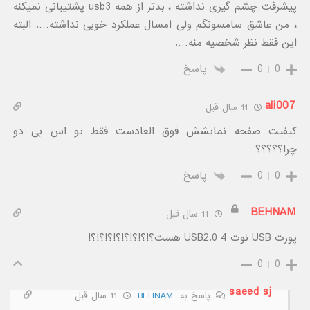
پیشرفت چشم گیری نداشته ، بدتر از همه usb3 پشتیبانی نمیکنه
، من عاشق سامسونگم ولی امسال عملکرد خوبی نداشته…. البته
این فقط نظر شخصیه منه….
0
0
پاسخ
ali007
11 سال قبل
کیفیت صفحه نمایشش فوق العادست فقط یو اس بی دو
چرا؟؟؟؟؟
0
0
پاسخ
BEHNAM
11 سال قبل
پورت USB نوت 4 USB2.0 هست؟!؟!؟!؟!؟!؟!؟!؟!
0
0
saeed sj
پاسخ به
BEHNAM
11 سال قبل