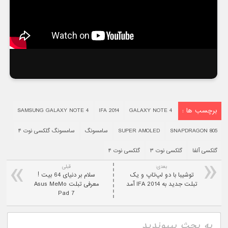
برچسب ها :
SAMSUNG GALAXY NOTE 4
IFA 2014
GALAXY NOTE 4
SNAPDRAGON 805
SUPER AMOLED
سامسونگ
سامسونگ گلکسی نوت ۴
گلکسی آلفا
گلکسی نوت ۳
گلکسی نوت ۴
بعدی:
قبلی
توشیبا با دو لپ‌تاپ و یک
سلام بر دنیای 64 بیت !
تبلت جدید به IFA 2014 آمد
معرفی تبلت Asus MeMo
Pad 7