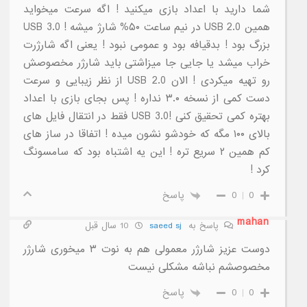
شما دارید با اعداد بازی میکنید ! اگه سرعت میخواید
همین USB 2.0 در نیم ساعت ۵۰% شارژ میشه ! USB 3.0
بزرگ بود ! بدقیافه بود و عمومی نبود ! یعنی اگه شارژرت
خراب میشد یا جایی جا میزاشتی باید شارژر مخصوصش
رو تهیه میکردی ! الان USB 2.0 از نظر زیبایی و سرعت
دست کمی از نسخه ۳.۰ نداره ! پس بجای بازی با اعداد
بهتره کمی تحقیق کنی !USB 3.0 فقط در انتقال فایل های
بالای ۱۰۰ مگه که خودشو نشون میده ! اتفاقا در ساز های
کم همین ۲ سریع تره ! این یه اشتباه بود که سامسونگ
کرد !
0
0
پاسخ
mahan
پاسخ به
saeed sj
10 سال قبل
دوست عزیز شارژر معمولی هم به نوت ۳ میخوری شارژر
مخصوصشم نباشه مشکلی نیست
0
0
پاسخ