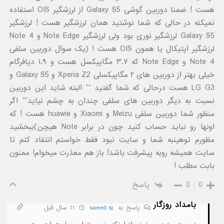
هست ! ضمنا دوربین گوشی Galaxy S5 از لرزشگیر OIS استفاده
نمیکنه در حالی که شما نوشتید همان لرزشگیر هست ! لرزشگیر
Galaxy S5 لرزشگیر نوری بود ولی لرزشگیر Note Edge و Note 4
لرزشگیر اپتیکال یا همون OIS هست ! (یک سوال دوربین سلفی
Note 4 و Note Edge که ۳.۷ مگاپیکسل هست و ۱.۹ دیافرگام
خیلی بهتر از دوربین های ۲ مگاپیکسلی Xperia Z2 و Galaxy S5 و
LG G3 هست درحالی که شما گفتید “” البته شاید این دوربین
نسبت به دیگر دوربین های سلفی چندان به چشم نیاید”” اگر
منظور شما دوربین سلفی Meizu و Xiaomi و huawie هست ! که
اونها رو نباید حساب کنید چون در برابر Note هیچن)ببخشید
مظورم توهینبه شما و سایت نبود فقط خواستم انتقاد کنم تا
سایت همیشه روبه پیشرفت باشد! باز هم معذرت میخوام! ممنون
بابت مطلب !
0
0
پاسخ
بامداد روزگار
پاسخ به
saeed sj
11 سال قبل