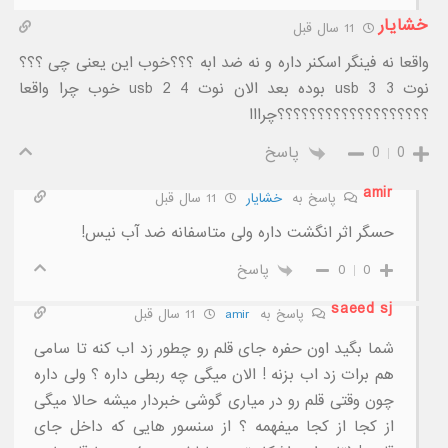
خشایار
11 سال قبل
واقعا نه فینگر اسکنر داره و نه ضد ابه ؟؟؟خوب این یعنی چی ؟؟؟
نوت 3 usb 3 بوده بعد الان نوت 4 usb 2 خوب چرا واقعا
؟؟؟؟؟؟؟؟؟؟؟؟؟؟؟؟؟؟؟چرااا
0
0
پاسخ
amir
پاسخ به
خشایار
11 سال قبل
حسگر اثر انگشت داره ولی متاسفانه ضد آب نیس!
0
0
پاسخ
saeed sj
پاسخ به
amir
11 سال قبل
شما بگید اون حفره جای قلم رو چطور زد اب کنه تا سامی
هم برات زد اب بزنه ! الان میگی چه ربطی داره ؟ ولی داره
چون وقتی قلم رو در میاری گوشی خبردار میشه حالا میگی
از کجا از کجا میفهمه ؟ از سنسور هایی که داخل جای