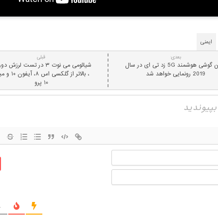
ایمنی
بعدی:
قبلی
اولین گوشی هوشمند 5G زد تی ای در سال
شیائومی می نوت ۳ در تست لرزش د
2019 رونمایی خواهد شد
، بالاتر از گلکسی اس ۸، 
۱۰ پرو
نام
ایمیل
ج