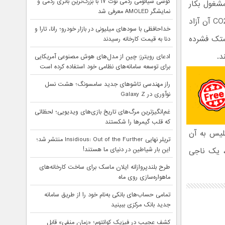
گوشی شیائومی ردمی نوت ۱۷ با بزرگ‌ترین باتری ردمی و
 محافظتی مشغول بکار
نمایشگر AMOLED معرفی شد
است. بتازگی جلیقه ای طراحی و تولید کرده که در اثر ضربه ضامن کپسول حاوی CO2 آن آزاد
خداحافظی با سودهای میلیونی در بازار خودرو؛ رانا، تارا و
الشتک فشرده
دنا به قیمت کارخانه رسیدند
د.
ادعای رویترز: چین از مدل‌های هوش مصنوعی آمریکایی
برای توسعه سامانه‌های نظامی خود استفاده کرده است
راز مهندسی تاشوهای جدید سامسونگ؛ هشت نسل
نوآوری در Galaxy Z
غم‌انگیزترین مرگ‌های تاریخ بازی‌های ویدیویی؛ لحظاتی
که قلب گیمرها را شکستند
لیس به آن
تریلر نهایی Insidious: Out of the Further منتشر شد؛
این بار شیاطین در دنیای ما هستند!
، یک ناجی
طرح بلندپروازانه ایلان ماسک برای ساخت کارخانه‌های
ماهواره‌سازی روی ماه
تمامی حساب‌های بانکی به‌نام خود را از طریق سامانه
جدید بانک مرکزی ببینید
کشف عجیب در فیزیک کوانتوم؛ «زمان منفی» قابل