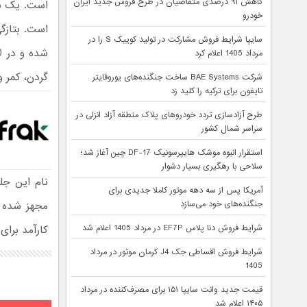
کاهش ۹۱ درصدی متقاضیان در طرح فروش جدید ایران
خودرو
سایپا شرایط فروش مشارکت در تولید کوییک S را در
مرداد 1405 اعلام کرد
گردن، کمر و
شرکت BAE Systems ساخت جنگنده‌های یوروفایتر
تایفون برای ترکیه را کلید زد
طرح آزادسازی تردد خودروهای پلاک منطقه آزاد انزلی در
سراسر شمال کشور
استقرار انبوه موشک هایپرسونیک DF-17 چین آغاز شد؛
سلاحی با رهگیری بسیار دشوار
نام این جل
آمریکا پس از سه دهه موتور کاملا جدیدی برای
جنگنده‌های خود می‌سازد
مجهز شده ا
شرایط فروش دنا پلاس EF7P در مرداد 1405 اعلام شد
کارآمد برای
شرایط فروش اقساطی جک J4 کرمان موتور در مرداد
1405
قیمت جدید وانت سایپا ۱۵۱ برای مصرف‌کننده در مرداد
۱۴۰۵ اعلام شد