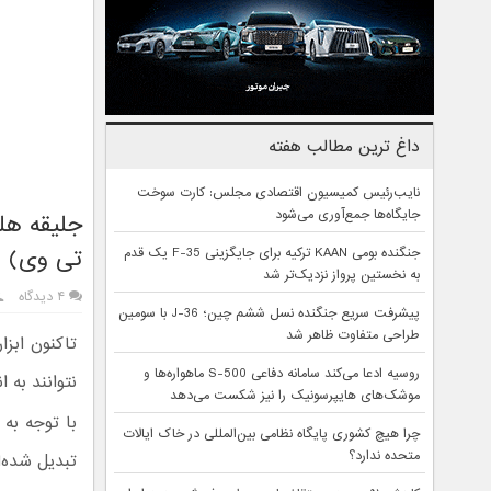
داغ ترین مطالب هفته
نایب‌رئیس کمیسیون اقتصادی مجلس: کارت سوخت
جایگاه‌ها جمع‌آوری می‌شود
جلیقه هل
تی وی)
جنگنده بومی KAAN ترکیه برای جایگزینی F-35 یک قدم
به نخستین پرواز نزدیک‌تر شد
۴ دیدگاه
پیشرفت سریع جنگنده نسل ششم چین؛ J-36 با سومین
طراحی متفاوت ظاهر شد
تاکنون ابز
روسیه ادعا می‌کند سامانه دفاعی S-500 ماهواره‌ها و
نتوانند به 
موشک‌های هایپرسونیک را نیز شکست می‌دهد
با توجه به
چرا هیچ کشوری پایگاه نظامی بین‌المللی در خاک ایالات
متحده ندارد؟
تبدیل شده‌ا