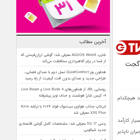
آخرین مطالب
شارپ AQUOS Wish6 معرفی شد؛ گوشی ارزان‌قیمتی که
از شما در برابر کلاهبرداری محافظت می‌کند
(گجت
هدفون بوز QuietComfort نسل دوم با صدای فضایی،
طراحی جدید و صدای بدون افت کیفیت از راه رسید
رونمایی JBL از هدفون‌های Live Buds 4 و Live Beam
4؛ کیس شارژ هوشمند و حذف نویز پیشرفته
د هیچکدام
لپ‌تاپ جذاب هواوی میت‌بوک فولد ۲۰۲۶ با تراشه Kirin
X90 Plus معرفی شد
یار کارآمد
ردمی 17 5G معرفی شد؛ مشخصات کامل گوشی اقتصادی
جدید شیائومی
ران ناپذیر