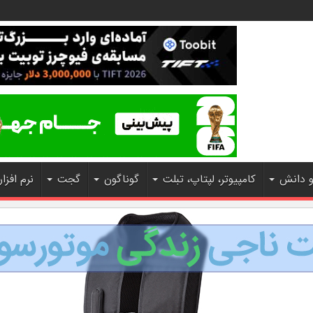
و دانش
کامپیوتر، لپتاپ، تبلت
گوناگون
گجت
نرم افزار