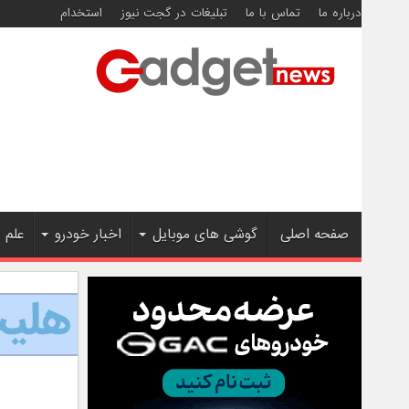
درباره ما
تماس با ما
تبلیغات در گجت نیوز
استخدام
صفحه اصلی
گوشی های موبایل
اخبار خودرو
علم 