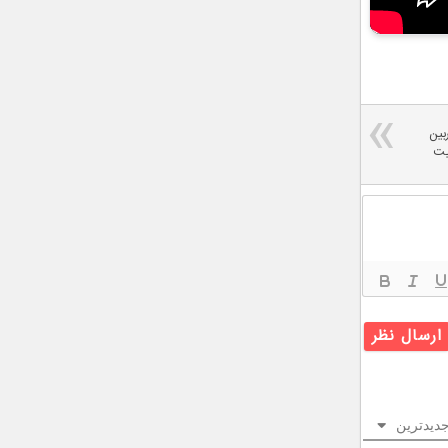
وربین
آیفون ۱۰ و میت
دیدترین