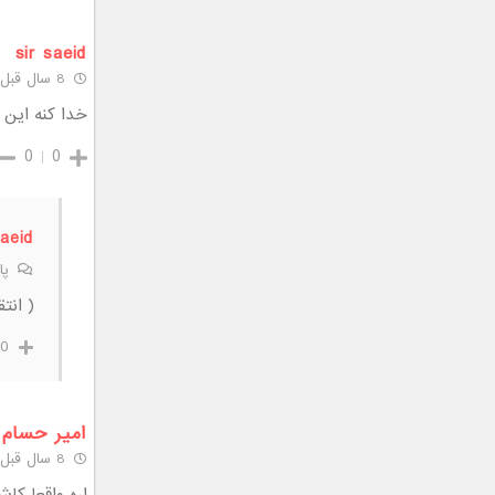
sir saeid
8 سال قبل
خدا کنه این دیگ
0
0
saeid
پا
( انت
0
امیر حسام
8 سال قبل