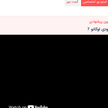
 استودیو اختصاصی
گجت نیوز
وی پیشنهادی
ی لوکانو 7