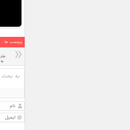
برچسب ها :
به 