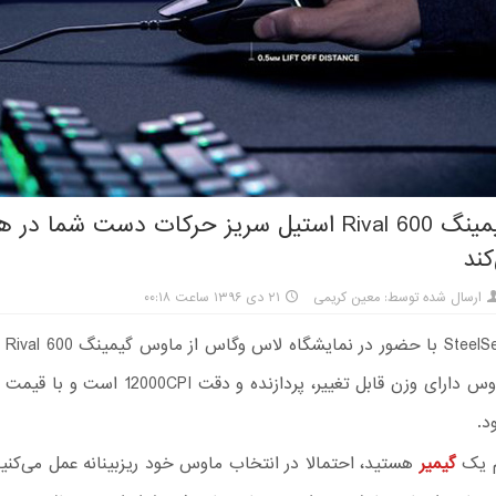
ماوس گیمینگ Rival 600 استیل سریز حرکات دست شما د
کند
ارسال شده توسط: معین کریمی
۲۱ دی ۱۳۹۶ ساعت ۰۰:۱۸
شرکت s
د.
م یک
گیمیر
هستید، احتمالا در انتخاب ماوس خود ریزبینانه عمل می‌کنید