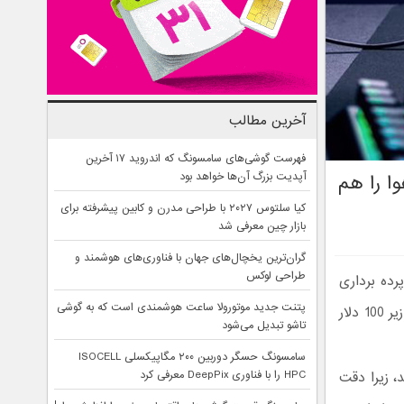
آخرین مطالب
فهرست گوشی‌های سامسونگ که اندروید ۱۷ آخرین
آپدیت بزرگ آن‌ها خواهد بود
ر هوا را هم
کیا سلتوس ۲۰۲۷ با طراحی مدرن و کابین پیشرفته برای
بازار چین معرفی شد
گران‌ترین یخچال‌های جهان با فناوری‌های هوشمند و
طراحی لوکس
SteelSerie با حضور در نمایشگاه لاس وگاس از ماوس گیمینگ Rival 600 پرده برداری
پتنت جدید موتورولا ساعت هوشمندی است که به گوشی
کرد. این ماوس دارای وزن قابل تغییر، پردازنده و دقت 12000CPI است و با قیمت زیر 100 دلار
تاشو تبدیل می‌شود
سامسونگ حسگر دوربین ۲۰۰ مگاپیکسلی ISOCELL
، زیرا دقت
HPC را با فناوری DeepPix معرفی کرد