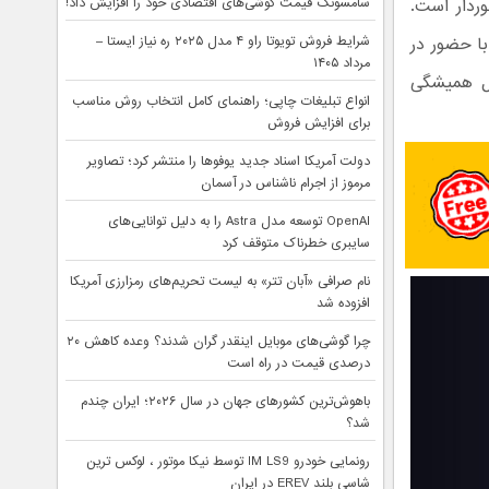
وردار است.
سامسونگ قیمت گوشی‌های اقتصادی خود را افزایش داد!
با حضور در
شرایط فروش تویوتا راو ۴ مدل ۲۰۲۵ ره نیاز ایستا –
مرداد ۱۴۰۵
ه‌اند که مشکل همیشگی
انواع تبلیغات چاپی؛ راهنمای کامل انتخاب روش مناسب
برای افزایش فروش
دولت آمریکا اسناد جدید یوفوها را منتشر کرد؛ تصاویر
مرموز از اجرام ناشناس در آسمان
OpenAI توسعه مدل Astra را به دلیل توانایی‌های
سایبری خطرناک متوقف کرد
نام صرافی «آبان‌ تتر» به لیست تحریم‌های رمزارزی آمریکا
افزوده شد
چرا گوشی‌های موبایل اینقدر گران شدند؟ وعده کاهش ۲۰
درصدی قیمت در راه است
باهوش‌ترین کشورهای جهان در سال ۲۰۲۶؛ ایران چندم
شد؟
رونمایی خودرو IM LS9 توسط نیکا موتور ، لوکس ترین
شاسی بلند EREV در ایران