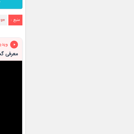
منبع :
rge
ویدی
معرفی گجت 