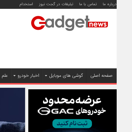
درباره ما
تماس با ما
تبلیغات در گجت نیوز
استخدام
صفحه اصلی
گوشی های موبایل
اخبار خودرو
علم 