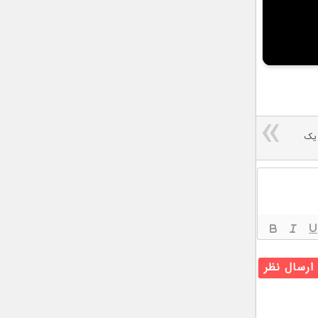
پ تاپ ایسر سوئیفت ۷ ؛ یک