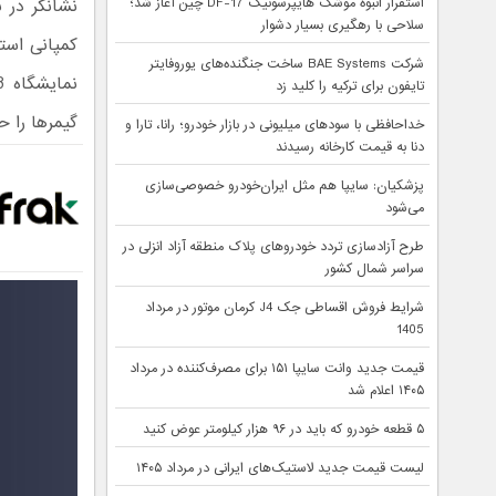
استقرار انبوه موشک هایپرسونیک DF-17 چین آغاز شد؛
نشانگر در ب
سلاحی با رهگیری بسیار دشوار
کمپانی است
شرکت BAE Systems ساخت جنگنده‌های یوروفایتر
تایفون برای ترکیه را کلید زد
گیمرها را حل
خداحافظی با سودهای میلیونی در بازار خودرو؛ رانا، تارا و
دنا به قیمت کارخانه رسیدند
پزشکیان: سایپا هم مثل ایران‌خودرو خصوصی‌سازی
می‌شود
طرح آزادسازی تردد خودروهای پلاک منطقه آزاد انزلی در
سراسر شمال کشور
شرایط فروش اقساطی جک J4 کرمان موتور در مرداد
1405
قیمت جدید وانت سایپا ۱۵۱ برای مصرف‌کننده در مرداد
۱۴۰۵ اعلام شد
۵ قطعه خودرو که باید در ۹۶ هزار کیلومتر عوض کنید
لیست قیمت جدید لاستیک‌های ایرانی در مرداد ۱۴۰۵