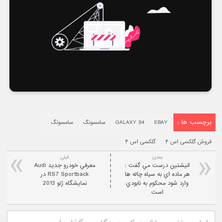
برچسب ها :
EBAY
GALAXY S4
سامسونگ
سامسونگ
فروش گلکسی اس ۴
گلکسی اس ۴
بعدی:
قبلی
انيشتين درست مي گفت :
معرفي خودرو جديد Audi
هر ماده اي به سياه چاله ها
RS7 Sportback در
وارد شود محکوم به نابودي
نمايشگاه ژنو 2013
است