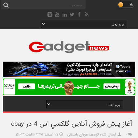
آغاز پيش فروش آنلاين گلکسي اس 4 در ebay
۰
ارسال شده توسط: عرفان باستانی
۲۱ اسفند ۱۳۹۱ ساعت ۱۶:۰۳