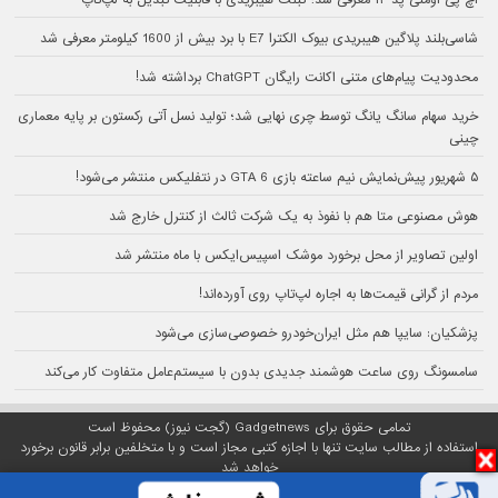
اچ پی اومنی پد ۱۲ معرفی شد؛ تبلت هیبریدی با قابلیت تبدیل به لپ‌تاپ
شاسی‌بلند پلاگین هیبریدی بیوک الکترا E7 با برد بیش از 1600 کیلومتر معرفی شد
محدودیت پیام‌های متنی اکانت رایگان ChatGPT برداشته شد!
خرید سهام سانگ‌ یانگ توسط چری نهایی شد؛ تولید نسل آتی رکستون بر پایه معماری
چینی
۵ شهریور پیش‌نمایش نیم ساعته بازی GTA 6 در نتفلیکس منتشر می‌شود!
هوش مصنوعی متا هم با نفوذ به یک شرکت ثالث از کنترل خارج شد
اولین تصاویر از محل برخورد موشک اسپیس‌ایکس با ماه منتشر شد
مردم از گرانی قیمت‌ها به اجاره لپ‌تاپ روی آورده‌اند!
پزشکیان: سایپا هم مثل ایران‌خودرو خصوصی‌سازی می‌شود
سامسونگ روی ساعت هوشمند جدیدی بدون با سیستم‌عامل متفاوت کار می‌کند
تمامی حقوق برای Gadgetnews (گجت نیوز) محفوظ است
استفاده از مطالب سایت تنها با اجازه کتبی مجاز است و با متخلفین برابر قانون برخورد
خواهد شد
پلتفرم گجت نیوز روی
سرور اختصاصی
مبین هاست میزبانی می‌شود