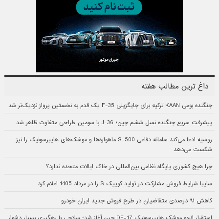
داغ ترین مطالب هفته
جنگنده بومی KAAN ترکیه برای جایگزینی F-35 یک قدم به نخستین پرواز نزدیک‌تر شد
پیشرفت سریع جنگنده نسل ششم چین؛ J-36 با سومین طراحی متفاوت ظاهر شد
روسیه ادعا می‌کند سامانه دفاعی S-500 ماهواره‌ها و موشک‌های هایپرسونیک را نیز
شکست می‌دهد
چرا هیچ کشوری پایگاه نظامی بین‌المللی در خاک ایالات متحده ندارد؟
سایپا شرایط فروش مشارکت در تولید کوییک S را در مرداد 1405 اعلام کرد
کاهش ۹۱ درصدی متقاضیان در طرح فروش جدید ایران خودرو
استقرار انبوه موشک هایپرسونیک DF-17 چین آغاز شد؛ سلاحی با رهگیری بسیار دشوار