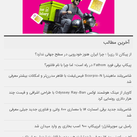
آخرین مطالب
از پیکان تا ری‌را ؛ چرا ایران هنوز خودرویی در سطح جهانی ندارد؟
پیکاپ برقی فورد Fathom در راه است؛ اما چرا با نام فانتوم؟
شاسی‌بلند ماهیندرا Scorpio-N فیس‌لیفت با ظاهر مدرن‌تر و امکانات بیشتر معرفی
شد
کاویار از عینک هوشمند لوکس Odyssey Ray-Ban با طراحی اشرافی و قیمت چند
هزار دلاری رونمایی کرد
شاسی‌بلند جدید برقی اسمارت #۱ با معماری ۸۰۰ ولتی و فناوری جدید جیلی معرفی
شد
رامبل بی سوپرشارژر؛ ابرپیکاپ ۹۰۰ اسب بخاری رم وارد میدان شد