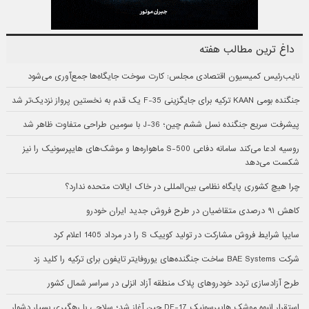
داغ ترین مطالب هفته
نایب‌رئیس کمیسیون اقتصادی مجلس: کارت سوخت جایگاه‌ها جمع‌آوری می‌شود
جنگنده بومی KAAN ترکیه برای جایگزینی F-35 یک قدم به نخستین پرواز نزدیک‌تر شد
پیشرفت سریع جنگنده نسل ششم چین؛ J-36 با سومین طراحی متفاوت ظاهر شد
روسیه ادعا می‌کند سامانه دفاعی S-500 ماهواره‌ها و موشک‌های هایپرسونیک را نیز
شکست می‌دهد
چرا هیچ کشوری پایگاه نظامی بین‌المللی در خاک ایالات متحده ندارد؟
کاهش ۹۱ درصدی متقاضیان در طرح فروش جدید ایران خودرو
سایپا شرایط فروش مشارکت در تولید کوییک S را در مرداد 1405 اعلام کرد
شرکت BAE Systems ساخت جنگنده‌های یوروفایتر تایفون برای ترکیه را کلید زد
طرح آزادسازی تردد خودروهای پلاک منطقه آزاد انزلی در سراسر شمال کشور
استقرار انبوه موشک هایپرسونیک DF-17 چین آغاز شد؛ سلاحی با رهگیری بسیار دشوار