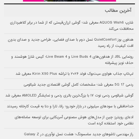
آخرین مطالب
شارپ AQUOS Wish6 معرفی شد؛ گوشی ارزان‌قیمتی که از شما در برابر کلاهبرداری
محافظت می‌کند
هدفون بوز QuietComfort نسل دوم با صدای فضایی، طراحی جدید و صدای بدون
افت کیفیت از راه رسید
رونمایی JBL از هدفون‌های Live Buds 4 و Live Beam 4؛ کیس شارژ هوشمند و
حذف نویز پیشرفته
لپ‌تاپ جذاب هواوی میت‌بوک فولد ۲۰۲۶ با تراشه Kirin X90 Plus معرفی شد
ردمی 17 5G معرفی شد؛ مشخصات کامل گوشی اقتصادی جدید شیائومی
گوشی شیائومی ردمی نوت ۱۷ با بزرگ‌ترین باتری ردمی و نمایشگر AMOLED معرفی شد
خداحافظی با سودهای میلیونی در بازار خودرو؛ رانا، تارا و دنا به قیمت کارخانه رسیدند
ادعای رویترز: چین از مدل‌های هوش مصنوعی آمریکایی برای توسعه سامانه‌های
نظامی خود استفاده کرده است
راز مهندسی تاشوهای جدید سامسونگ؛ هشت نسل نوآوری در Galaxy Z