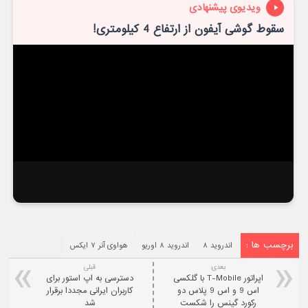
ویدیوی پیشنهادی
سقوط گوشی آیفون از ارتفاع 4 کیلومتری!
برچسب ها :
اندروید ۸
اندروید ۸ اوریو
هواوی آنر ۷ ایکس
بعدی:
قبلی
اپراتور T-Mobile با گلکسی
دسترسی به اپ استور برای
اس 9 و اس 9 پلاس دو
کاربران ایرانی مجددا برقرار
رکورد گینس را شکست
شد