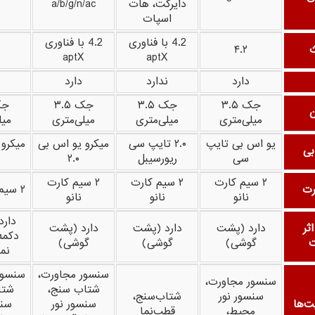
دایرکت، هات
a/b/g/n/ac
اسپات
4.2 با فناوری
4.2 با فناوری
ث
۴.۲
aptX
aptX
دارد
ندارد
دارد
جک ۳.۵
جک ۳.۵
جک ۳.۵
میلی‌متری
میلی‌متری
میلی‌متری
میل
یو اس بی تایپ
۲.۰ تایپ سی
میکرو یو اس بی
میکرو
بی
سی
ریورسیبل
۲.۰
۲ سیم کارت
۲ سیم کارت
۲ سیم کارت
رت
۲ سیم کارت نانو
نانو
نانو
نانو
دارد
ثر
دارد (پشت
دارد (پشت
دارد (پشت
دکمه
ت
گوشی)
گوشی)
گوشی)
نم
سنسور مجاورت،
سنسور
سنسور مجاورت،
شتاب سنج،
شتا
سنسور نور
شتاب‌سنج،
ت‌ها
سنسور نور
سنس
محیط،
قطب‌نما