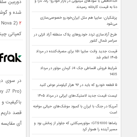
خداحافظی با سودهای میلیونی در بازار خودرو؛ رانا، تارا و
دنا به قیمت کارخانه رسیدند
شده و گوشی مشابهی با 
پزشکیان: سایپا هم مثل ایران‌خودرو خصوصی‌سازی
۲
(Huawei Nova 2) و
می‌شود
کمپانی چینی است 
طرح آزادسازی تردد خودروهای پلاک منطقه آزاد انزلی در
سراسر شمال کشور
قیمت جدید وانت سایپا ۱۵۱ برای مصرف‌کننده در مرداد
۱۴۰۵ اعلام شد
شرایط فروش اقساطی جک J4 کرمان موتور در مرداد
1405
در سوی دیگر، ش
۵ قطعه خودرو که باید در ۹۶ هزار کیلومتر عوض کنید
لیست قیمت جدید لاستیک‌های ایرانی در مرداد ۱۴۰۵
باکیفیت و ب
آمریکا در جنگ با ایران با کمبود موشک‌های حیاتی مواجه
است
آی مقایسه ک
یاماها GTS1000؛ موتورسیکلتی که جلوتر از زمانش بود و
مسیر آینده را هموار کرد