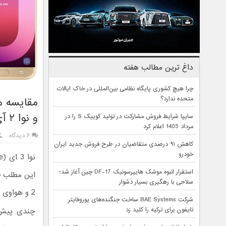
داغ ترین مطالب هفته
چرا هیچ کشوری پایگاه نظامی بین‌المللی در خاک ایالات
متحده ندارد؟
و نوا ۲ آی
سایپا شرایط فروش مشارکت در تولید کوییک S را در
مرداد 1405 اعلام کرد
۶ دیدگاه
کاهش ۹۱ درصدی متقاضیان در طرح فروش جدید ایران
خودرو
استقرار انبوه موشک هایپرسونیک DF-17 چین آغاز شد؛
سلاحی با رهگیری بسیار دشوار
2 و هواوی نوا 2 آی مقایسه کنیم.
شرکت BAE Systems ساخت جنگنده‌های یوروفایتر
تایفون برای ترکیه را کلید زد
چندی پیش 