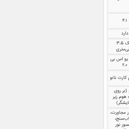
۴.۱
دارد
جک ۳.۵
ی‌متری
 یو اس بی
۲.۰
 (بر روی
 هوم زیر
ایشگر)
 مجاورت،
ب‌سنج،
ور نور