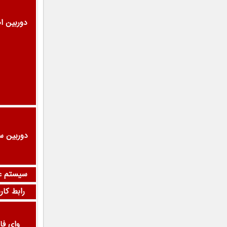
دوربین ا
دوربین س
سیستم ع
رابط کار
وای فا