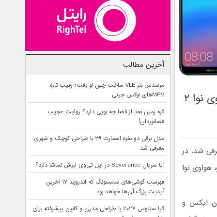
آخرین مطالب
مرسدس بنز VLE ساخت چین لو رفت؛ رقیب تازه
MPVهای لوکس چینی
مقایسه مشخصات هواوی نوا ۳ ای با گلکسی جی ۷ پرو، هواوی نوا ۲
کره زمین بعد از فضا چه بویی دارد؟ روایت عجیب
فضانوردان!
مدل برقی دو نفره اسمارت #۲ با طراحی کوچک و شهری
معرفی شد
ی معرفی شد. در
آیا سریال Severance در اپل تی‌وی ارزش تماشا دارد؟
مشخصات هواوی نوا 3 ای را با سامسونگ گلکسی جی 7 پرو، هواوی نوا
فهرست گوشی‌های سامسونگ که اندروید ۱۷ آخرین
آپدیت بزرگ آن‌ها خواهد بود
ون ایکس و
کیا سلتوس ۲۰۲۷ با طراحی مدرن و کابین پیشرفته برای