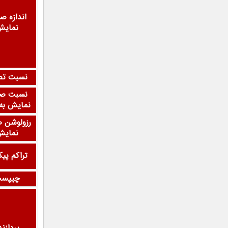
اندازه ص
نمای
نسبت تص
نسبت ص
نمایش به 
رزولوشن 
نمای
تراکم پی
چیپس