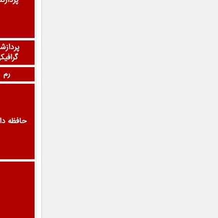
پردازند
پردازشگ
گرافیک
رم
حافظه دا