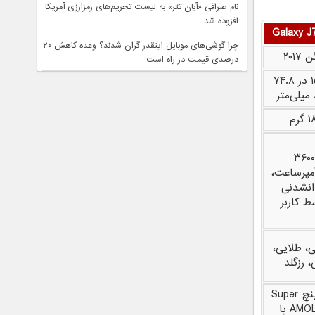
نام صرافی «آبان‌ تتر» به لیست تحریم‌های رمزارزی آمریکا
افزوده شد
Galaxy J
چرا گوشی‌های موبایل اینقدر گران شدند؟ وعده کاهش ۲۰
 ۲۰۱۷
درصدی قیمت در راه است
۱۵۲.۵ در ۷۴.۸
 گرم
۳۶۰۰
آمپرساعت،
نشدنی
ط کاربر
، طلایی،
، رزگلد
5.5 اینچ Super
AMOLED با