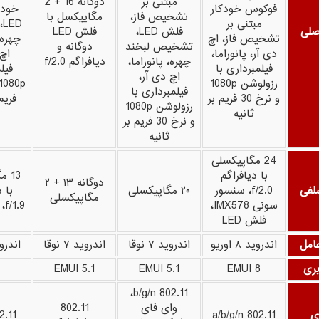
مبتنی بر
دوگانه 16 + 2
فوکوس خودکار
خودک
تشخیص فاز،
مگاپیکسل با
مبتنی بر
D
صلی
فلش LED،
فلش LED
تشخیص فاز، اچ
چهره،
تشخیص لبخند
دوگانه و
دی آر، پانوراما،
اچ 
چهره، پانوراما،
دیافراگم f/2.0
فیلمبرداری با
فیل
اچ دی آر،
رزولوشن 1080p
فیلمبرداری با
و نرخ 30 فریم بر
فریم
رزولوشن 1080p
ثانیه
و نرخ 30 فریم بر
ثانیه
24 مگاپیکسلی
با دیافراگم
13 
دوگانه ۱۳ + ۲
لفی
f/2.0، سنسور
۲۰ مگاپیکسلی
با 
مگاپیکسلی
سونی IMX578،
f/1.9، فلش LED
فلش LED
امل
اندروید ۸ اوریو
اندروید ۷ نوقا
اندروید ۷ نوقا
اندروید 
بری
EMUI 8
EMUI 5.1
EMUI 5.1
802.11 b/g/n،
وای فای
802.11
ی
802.11 a/b/g/n
1/b/g/n