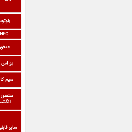
بلوتو
NFC
هدفون
یو اس 
سیم کا
سنسور ا
انگش
سایر قابلی