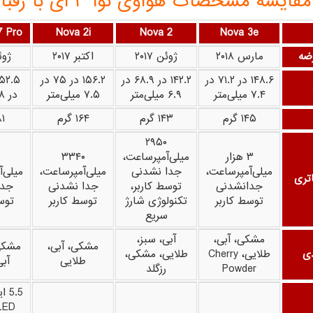
مقایسه مشخصات هواوی نوا ۳ ای با رقبا
7 Pro
Nova 2i
Nova 2
Nova 3e
رضه
مارس ۲۰۱۸
ژوئن ۲۰۱۷
اکتبر ۲۰۱۷
ژوئن
۱۴۸.۶ در ۷۱.۲ در
۱۴۲.۲ در ۶۸.۹ در
۱۵۶.۲ در ۷۵ در
۷.۴ میلی‌متر
۶.۹ میلی‌متر
۷.۵ میلی‌متر
در ۸ میلی‌متر
۱۴۵ گرم
۱۴۳ گرم
۱۶۴ گرم
۱۸۱
۲۹۵۰
۳ هزار
میلی‌آمپرساعت،
۳۳۴۰
میلی‌آمپرساعت،
جدا نشدنی
میلی‌آمپرساعت،
میلی‌
تری
جدانشدنی
توسط کاربر،
جدا نشدنی
جدا
توسط کاربر
تکنولوژی شارژ
توسط کاربر
توس
سریع
مشکی، آبی،
آبی، سبز،
مشکی، آبی،
مشکی
دی
طلایی، Cherry
طلایی، مشکی،
طلایی
آبی
Powder
رزگلد