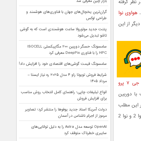
در نظر گرفته
بازار چین معرفی شد
هواوی نوا
گران‌ترین یخچال‌های جهان با فناوری‌های هوشمند و
طراحی لوکس
ه‌ی دیگر از این
پتنت جدید موتورولا ساعت هوشمندی است که به گوشی
تاشو تبدیل می‌شود
سامسونگ حسگر دوربین ۲۰۰ مگاپیکسلی ISOCELL
HPC را با فناوری DeepPix معرفی کرد
سامسونگ قیمت گوشی‌های اقتصادی خود را افزایش داد!
شرایط فروش تویوتا راو ۴ مدل ۲۰۲۵ ره نیاز ایستا –
مرداد ۱۴۰۵
 ۷ پرو
انواع تبلیغات چاپی؛ راهنمای کامل انتخاب روش مناسب
یمت با دوربین
برای افزایش فروش
ر این مطلب
دولت آمریکا اسناد جدید یوفوها را منتشر کرد؛ تصاویر
قصد داریم مشخصات هواوی نوا 3 ای را با سامسونگ گلکسی جی 7 پرو، هواوی نوا 2 و نوا 2
مرموز از اجرام ناشناس در آسمان
OpenAI توسعه مدل Astra را به دلیل توانایی‌های
سایبری خطرناک متوقف کرد