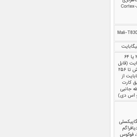
اهرتزی
Cortex
Mali-T83
۳۲ یا ۶۴
ایت (قابل
افزایش تا ۲۵۶
بایت از
ق کارت
ه جانبی
 اس دی)
مگاپیکسلی
دیافراگم
f/1.7، فوکوس