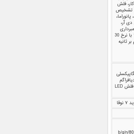
ار، فلش
LE، تشخیص
 پانوراما،
دی آر،
مبرداری
1080p با نرخ 30
 بر ثانیه
مگاپیکسلی
دیافراگم
۷ نوقا
802.1