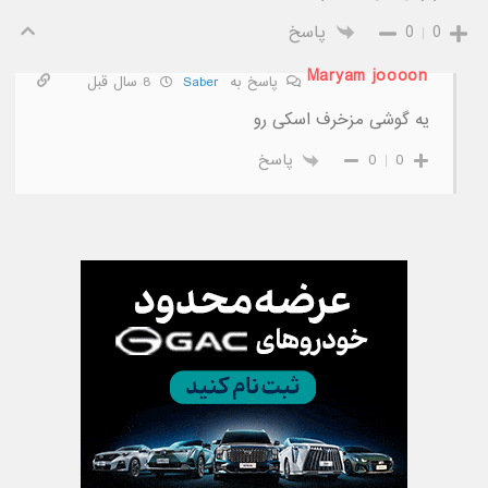
0
0
پاسخ
Maryam joooon
پاسخ به
Saber
8 سال قبل
یه گوشی مزخرف اسکی رو
0
0
پاسخ