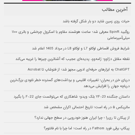
آخرین مطالب
حیات روی زمین شاید دو بار شکل گرفته باشد
روگبید SpinR معرفی شد؛ ساعت هوشمند مقاوم با اسکرول چرخشی و باتری ۱۱۰۰
میلی‌آمپرساعتی
شرایط فروش اقساطی لوکانو L7 و لوکانو L8 در مرداد 1405 اعلام شد
نقطه مقابل دژاوو؛ ژامه‌وو، پدیده‌ای عجیب که آشناترین چیزها را غریبه می‌کند
ChatGPT به ابزارهای حرفه‌ای ادوبی مجهز شد؛ از فتوشاپ تا Acrobat
دریای خزر در بحران؛ تغییرات اقلیمی و برداشت‌های گسترده خطر نابودی بزرگ‌ترین
دریاچه جهان را افزایش می‌دهد
داستان جنگنده YF-23 بلک ویدو؛ شاهکاری که می‌توانست جای F-22 را بگیرد
ماتریکس ۵ در راه است؛ تاریخ احتمالی اکران مشخص شد
از پیکان تا ری‌را ؛ چرا ایران هنوز خودرویی در سطح جهانی ندارد؟
پیکاپ برقی فورد Fathom در راه است؛ اما چرا با نام فانتوم؟