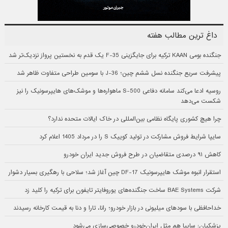
داغ ترین مطالب هفته
جنگنده بومی KAAN ترکیه برای جایگزینی F-35 یک قدم به نخستین پرواز نزدیک‌تر شد
پیشرفت سریع جنگنده نسل ششم چین؛ J-36 با سومین طراحی متفاوت ظاهر شد
روسیه ادعا می‌کند سامانه دفاعی S-500 ماهواره‌ها و موشک‌های هایپرسونیک را نیز
شکست می‌دهد
چرا هیچ کشوری پایگاه نظامی بین‌المللی در خاک ایالات متحده ندارد؟
سایپا شرایط فروش مشارکت در تولید کوییک S را در مرداد 1405 اعلام کرد
کاهش ۹۱ درصدی متقاضیان در طرح فروش جدید ایران خودرو
استقرار انبوه موشک هایپرسونیک DF-17 چین آغاز شد؛ سلاحی با رهگیری بسیار دشوار
شرکت BAE Systems ساخت جنگنده‌های یوروفایتر تایفون برای ترکیه را کلید زد
خداحافظی با سودهای میلیونی در بازار خودرو؛ رانا، تارا و دنا به قیمت کارخانه رسیدند
پزشکیان: سایپا هم مثل ایران‌خودرو خصوصی‌سازی می‌شود