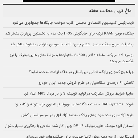
داغ ترین مطالب هفته
نایب‌رئیس کمیسیون اقتصادی مجلس: کارت سوخت جایگاه‌ها جمع‌آوری می‌شود
جنگنده بومی KAAN ترکیه برای جایگزینی F-35 یک قدم به نخستین پرواز نزدیک‌تر شد
پیشرفت سریع جنگنده نسل ششم چین؛ J-36 با سومین طراحی متفاوت ظاهر شد
روسیه ادعا می‌کند سامانه دفاعی S-500 ماهواره‌ها و موشک‌های هایپرسونیک را نیز
شکست می‌دهد
چرا هیچ کشوری پایگاه نظامی بین‌المللی در خاک ایالات متحده ندارد؟
کاهش ۹۱ درصدی متقاضیان در طرح فروش جدید ایران خودرو
سایپا شرایط فروش مشارکت در تولید کوییک S را در مرداد 1405 اعلام کرد
شرکت BAE Systems ساخت جنگنده‌های یوروفایتر تایفون برای ترکیه را کلید زد
طرح آزادسازی تردد خودروهای پلاک منطقه آزاد انزلی در سراسر شمال کشور
استقرار انبوه موشک هایپرسونیک DF-17 چین آغاز شد؛ سلاحی با رهگیری بسیار دشوار
آمریکا پس از سه دهه موتور کاملا جدیدی برای جنگنده‌های خود می‌سازد