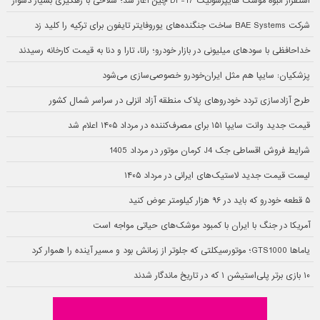
استقرار انبوه موشک هایپرسونیک DF-17 چین آغاز شد؛ سلاحی با رهگیری بسیار دشوار
شرکت BAE Systems ساخت جنگنده‌های یوروفایتر تایفون برای ترکیه را کلید زد
خداحافظی با سودهای میلیونی در بازار خودرو؛ رانا، تارا و دنا به قیمت کارخانه رسیدند
پزشکیان: سایپا هم مثل ایران‌خودرو خصوصی‌سازی می‌شود
طرح آزادسازی تردد خودروهای پلاک منطقه آزاد انزلی در سراسر شمال کشور
قیمت جدید وانت سایپا ۱۵۱ برای مصرف‌کننده در مرداد ۱۴۰۵ اعلام شد
شرایط فروش اقساطی جک J4 کرمان موتور در مرداد 1405
لیست قیمت جدید لاستیک‌های ایرانی در مرداد ۱۴۰۵
۵ قطعه خودرو که باید در ۹۶ هزار کیلومتر عوض کنید
آمریکا در جنگ با ایران با کمبود موشک‌های حیاتی مواجه است
یاماها GTS1000؛ موتورسیکلتی که جلوتر از زمانش بود و مسیر آینده را هموار کرد
۱۰ بازی برتر پلی‌استیشن ۱ که در تاریخ ماندگار شدند