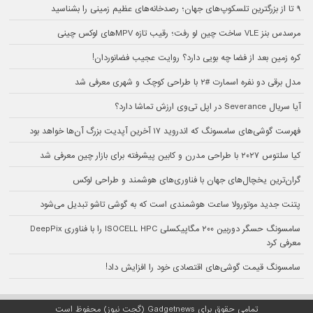
۹ تا از بزرگترین تلسکوپ‌های جهان؛ رصدخانه‌های عظیم زمینی را بشناسید
مرسدس بنز VLE ساخت چین لو رفت؛ رقیب تازه MPVهای لوکس چینی
کره زمین بعد از فضا چه بویی دارد؟ روایت عجیب فضانوردان!
مدل برقی دو نفره اسمارت #۲ با طراحی کوچک و شهری معرفی شد
آیا سریال Severance در اپل تی‌وی ارزش تماشا دارد؟
فهرست گوشی‌های سامسونگ که اندروید ۱۷ آخرین آپدیت بزرگ آن‌ها خواهد بود
کیا سلتوس ۲۰۲۷ با طراحی مدرن و کابین پیشرفته برای بازار چین معرفی شد
گران‌ترین یخچال‌های جهان با فناوری‌های هوشمند و طراحی لوکس
پتنت جدید موتورولا ساعت هوشمندی است که به گوشی تاشو تبدیل می‌شود
سامسونگ حسگر دوربین ۲۰۰ مگاپیکسلی ISOCELL HPC را با فناوری DeepPix
معرفی کرد
سامسونگ قیمت گوشی‌های اقتصادی خود را افزایش داد!
تمامی حقوق برای Gadgetnews (گجت نیوز) محفوظ است