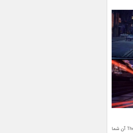
بازی Borderlands یک اثر شوتر در دنیای باز است و نسخه The Handsome Collection آن شما