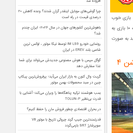
افزوده شد
چرا گوشی‌های موبایل اینقدر گران شدند؟ وعده کاهش ۲۰
د بازی خوب
درصدی قیمت در راه است
و هیجان انگیز داریم که تجربه آن در کنار دوستان‌تان خالی از لطف نیست. در ادامه ۱۰ بازی به
باهوش‌ترین کشورهای جهان در سال ۲۰۲۶؛ ایران چندم
شد؟
د به صورت
رونمایی خودرو IM LS9 توسط نیکا موتور ، لوکس ترین
شاسی بلند EREV در ایران
ن ۴
گوگل مپس با هوش مصنوعی جدیدش می‌تواند برای شما
غذا سفارش دهد
گریت وال کنون به بازار ایران می‌آید؛ پرفروش‌ترین پیکاپ
چین در سبد محصولات بهمن موتور
بمب هوشمند ترکیه پناهگاه‌ها را ویران می‌کند؛ آشنایی با
قدرت بی‌نظیر TOLUN-P
در بحران اقتصادی چطور فروش مان را حفظ کنیم؟
قدرتمندترین جیپ گرند چروکی تاریخ با موتور V8
سوپرشارژ SRT بازمی‌گردد