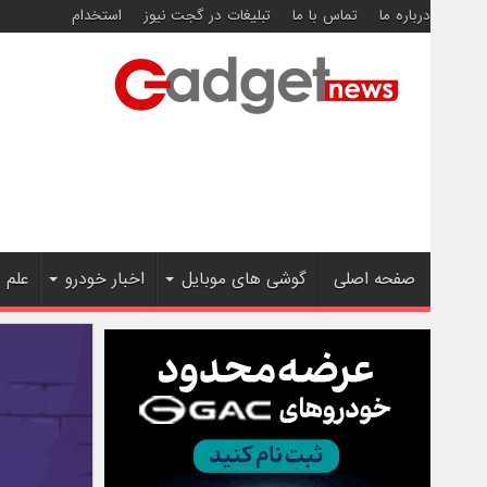
درباره ما
تماس با ما
تبلیغات در گجت نیوز
استخدام
صفحه اصلی
گوشی های موبایل
اخبار خودرو
علم 