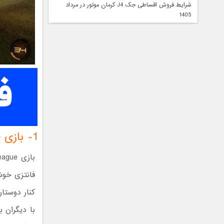
شرایط فروش اقساطی جک J4 کرمان موتور در مرداد
1405
1- بازی Rocket League
فانتزی خوش
کنار دوستان
با دیگران ب