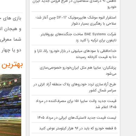
کاهش ۹۱ درصدی متقاضیان در طرح فروش جدید ایران
خودرو
بازی‌ های 
استقرار انبوه موشک هایپرسونیک DF-17 چین آغاز شد؛
سلاحی با رهگیری بسیار دشوار
شرکت BAE Systems ساخت جنگنده‌های یوروفایتر
شما معرفی م
تایفون برای ترکیه را کلید زد
دو یا چهار ن
خداحافظی با سودهای میلیونی در بازار خودرو؛ رانا، تارا و
دنا به قیمت کارخانه رسیدند
بهترین 
پزشکیان: سایپا هم مثل ایران‌خودرو خصوصی‌سازی
می‌شود
طرح آزادسازی تردد خودروهای پلاک منطقه آزاد انزلی در
سراسر شمال کشور
قیمت جدید وانت سایپا ۱۵۱ برای مصرف‌کننده در مرداد
۱۴۰۵ اعلام شد
لیست قیمت جدید لاستیک‌های ایرانی در مرداد ۱۴۰۵
۵ قطعه خودرو که باید در ۹۶ هزار کیلومتر عوض کنید