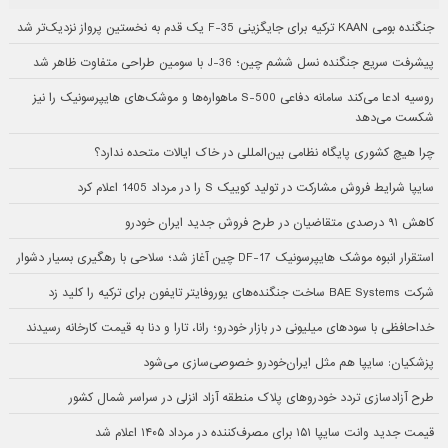
جنگنده بومی KAAN ترکیه برای جایگزینی F-35 یک قدم به نخستین پرواز نزدیک‌تر شد
پیشرفت سریع جنگنده نسل ششم چین؛ J-36 با سومین طراحی متفاوت ظاهر شد
روسیه ادعا می‌کند سامانه دفاعی S-500 ماهواره‌ها و موشک‌های هایپرسونیک را نیز
شکست می‌دهد
چرا هیچ کشوری پایگاه نظامی بین‌المللی در خاک ایالات متحده ندارد؟
سایپا شرایط فروش مشارکت در تولید کوییک S را در مرداد 1405 اعلام کرد
کاهش ۹۱ درصدی متقاضیان در طرح فروش جدید ایران خودرو
استقرار انبوه موشک هایپرسونیک DF-17 چین آغاز شد؛ سلاحی با رهگیری بسیار دشوار
شرکت BAE Systems ساخت جنگنده‌های یوروفایتر تایفون برای ترکیه را کلید زد
خداحافظی با سودهای میلیونی در بازار خودرو؛ رانا، تارا و دنا به قیمت کارخانه رسیدند
پزشکیان: سایپا هم مثل ایران‌خودرو خصوصی‌سازی می‌شود
طرح آزادسازی تردد خودروهای پلاک منطقه آزاد انزلی در سراسر شمال کشور
قیمت جدید وانت سایپا ۱۵۱ برای مصرف‌کننده در مرداد ۱۴۰۵ اعلام شد