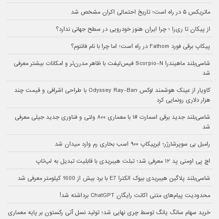
ماتریکس ۵ در راه است؛ تاریخ احتمالی اکران مشخص شد
از پیکان تا ری‌را ؛ چرا ایران هنوز خودرویی در سطح جهانی ندارد؟
پیکاپ برقی فورد Fathom در راه است؛ اما چرا با نام فانتوم؟
شاسی‌بلند ماهیندرا Scorpio-N فیس‌لیفت با ظاهر مدرن‌تر و امکانات بیشتر معرفی
شد
کاویار از عینک هوشمند لوکس Odyssey Ray-Ban با طراحی اشرافی و قیمت چند
هزار دلاری رونمایی کرد
شاسی‌بلند جدید برقی اسمارت #۱ با معماری ۸۰۰ ولتی و فناوری جدید جیلی معرفی
شد
رامبل بی سوپرشارژر؛ ابرپیکاپ ۹۰۰ اسب بخاری رم وارد میدان شد
اچ پی اومنی پد ۱۲ معرفی شد؛ تبلت هیبریدی با قابلیت تبدیل به لپ‌تاپ
شاسی‌بلند پلاگین هیبریدی بیوک الکترا E7 با برد بیش از 1600 کیلومتر معرفی شد
محدودیت پیام‌های متنی اکانت رایگان ChatGPT برداشته شد!
خرید سهام سانگ‌ یانگ توسط چری نهایی شد؛ تولید نسل آتی رکستون بر پایه معماری