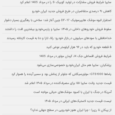
سایپا شرایط فروش مشارکت در تولید کوییک S را در مرداد 1405 اعلام کرد
کاهش ۹۱ درصدی متقاضیان در طرح فروش جدید ایران خودرو
استقرار انبوه موشک هایپرسونیک DF-17 چین آغاز شد؛ سلاحی با رهگیری بسیار دشوار
سقوط فروش خودروهای داخلی در ۱۴۰۵؛ سایپا و پارس‌خودرو بیشترین افت را داشتند
خداحافظی با سودهای میلیونی در بازار خودرو؛ رانا، تارا و دنا به قیمت کارخانه رسیدند
۵ قطعه خودرو که باید در ۹۶ هزار کیلومتر عوض کنید
شرایط فروش اقساطی جک J4 کرمان موتور در مرداد 1405
پزشکیان: سایپا هم مثل ایران‌خودرو خصوصی‌سازی می‌شود
یاماها GTS1000؛ موتورسیکلتی که جلوتر از زمانش بود و مسیر آینده را هموار کرد
قیمت جدید وانت سایپا ۱۵۱ برای مصرف‌کننده در مرداد ۱۴۰۵ اعلام شد
آمریکا در جنگ با ایران با کمبود موشک‌های حیاتی مواجه است
لیست قیمت جدید لاستیک‌های ایرانی در مرداد ۱۴۰۵
از پیکان تا ری‌را ؛ چرا ایران هنوز خودرویی در سطح جهانی ندارد؟