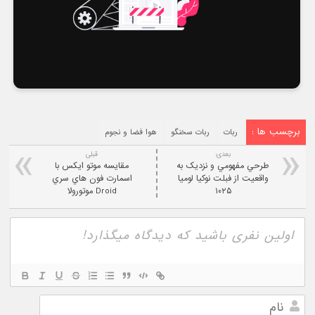
برچسب ها :
ربات
ربات سخنگو
هوا فضا و نجوم
بعدی:
قبلی
طرحي مفهومي و نزديک به
مقايسه موتو ايکس با
واقعيت از فبلت نوکيا لومیا
اسمارت فون هاي سري
۱۰۲۵
Droid موتورولا
نام