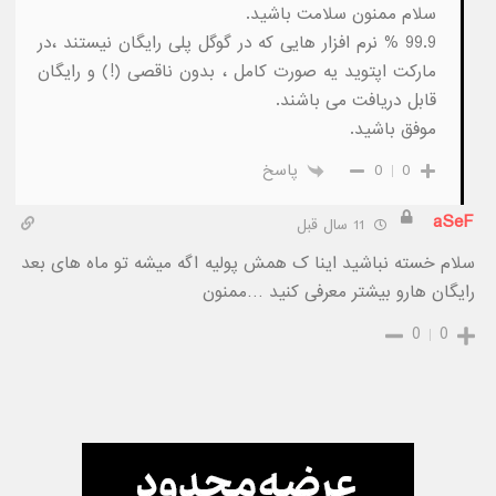
سلام ممنون سلامت باشید.
99.9 % نرم افزار هایی که در گوگل پلی رایگان نیستند ،در
مارکت اپتوید یه صورت کامل ، بدون ناقصی (!) و رایگان
قابل دریافت می باشند.
موفق باشید.
0
0
پاسخ
aSeF
11 سال قبل
سلام خسته نباشید اینا ک همش پولیه اگه میشه تو ماه های بعد
رایگان هارو بیشتر معرفی کنید …ممنون
0
0