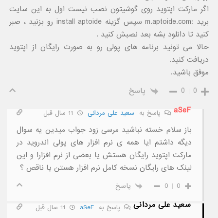
اگر مارکت اپتوید روی گوشیتون نصب نیست اول به این سایت
برید :m.aptoide.com سپس گزینه install aptoide رو بزنید ، صبر
کنید تا دانلود بشه بعد نصبش کنید .
حالا می تونید برنامه های پولی رو به صورت رایگان از اپتوید
دریافت کنید.
موفق باشید.
0
0
پاسخ
aSeF
پاسخ به
سعید علی مردانی
11 سال قبل
باز سلام خسته نباشید مرسی زود جواب میدین یه سوال
دیگه داشتم ایا همه ی نرم افزار های پولی اندروید در
مارکت اپتوید رایگان هستش یا بعضی از نرم افزارا و این
لینک های رایگان نسخه کامل نرم افزار هستن یا ناقص ؟
0
0
پاسخ
سعید علی مردانی
پاسخ به
aSeF
11 سال قبل