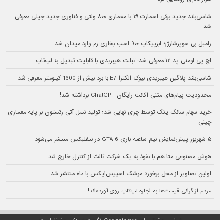
شاسی‌بلند جدید برقی اسمارت #۱ با معماری ۸۰۰ ولتی و فناوری جدید جیلی معرفی
شد
رامبل بی سوپرشارژر؛ ابرپیکاپ ۹۰۰ اسب بخاری رم وارد میدان شد
اچ پی اومنی پد ۱۲ معرفی شد؛ تبلت هیبریدی با قابلیت تبدیل به لپ‌تاپ
شاسی‌بلند پلاگین هیبریدی بیوک الکترا E7 با برد بیش از 1600 کیلومتر معرفی شد
محدودیت پیام‌های متنی اکانت رایگان ChatGPT برداشته شد!
خرید سهام سانگ‌ یانگ توسط چری نهایی شد؛ تولید نسل آتی رکستون بر پایه معماری
چینی
۵ شهریور پیش‌نمایش نیم ساعته بازی GTA 6 در نتفلیکس منتشر می‌شود!
هوش مصنوعی متا هم با نفوذ به یک شرکت ثالث از کنترل خارج شد
اولین تصاویر از محل برخورد موشک اسپیس‌ایکس با ماه منتشر شد
مردم از گرانی قیمت‌ها به اجاره لپ‌تاپ روی آورده‌اند!