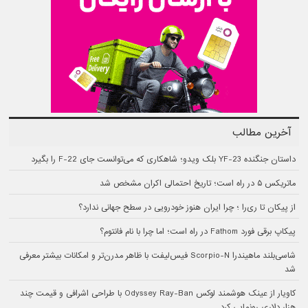
آخرین مطالب
داستان جنگنده YF-23 بلک ویدو؛ شاهکاری که می‌توانست جای F-22 را بگیرد
ماتریکس ۵ در راه است؛ تاریخ احتمالی اکران مشخص شد
از پیکان تا ری‌را ؛ چرا ایران هنوز خودرویی در سطح جهانی ندارد؟
پیکاپ برقی فورد Fathom در راه است؛ اما چرا با نام فانتوم؟
شاسی‌بلند ماهیندرا Scorpio-N فیس‌لیفت با ظاهر مدرن‌تر و امکانات بیشتر معرفی
شد
کاویار از عینک هوشمند لوکس Odyssey Ray-Ban با طراحی اشرافی و قیمت چند
هزار دلاری رونمایی کرد