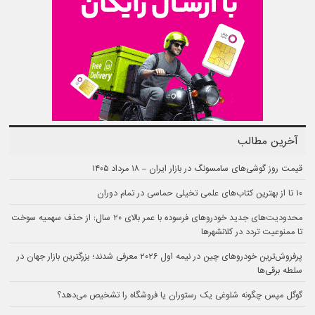
۶ تا از بهترین مینی‌سریال‌های سال ۲۰۲۶ تاکنون
شرایط فروش نیسان تیانا ۲۰۲۶ در مرداد ۱۴۰۵ اعلام شد
خنده‌دارترین سریال‌های تاریخ؛ ۱۰ سریال کمدی که شما را حسابی می‌خندانند
فروش پیکاپ مکسوس استار H شتابران خودرو با قیمت قطعی در مرداد 1405
چرا دسترسی به قطعات خودرو روز به روز سخت‌تر می‌شود؟
تعداد گواهی اسقاط مورد نیاز برای ترخیص خودروهای وارداتی افزایش یافت؛ گرانی در
راه است؟
چگونه هوش مصنوعی گوگل جمنای را در Gmail و Google Docs غیرفعال کنیم؟
موتورولا Moto Pad 70 معرفی شد؛ باریک‌ترین و سبک‌ترین تبلت 5G با قلم هوشمند
تمامی حقوق برای Gadgetnews (گجت نیوز) محفوظ است
استفاده از مطالب سایت تنها با اجازه کتبی مجاز است و با متخلفین برابر قانون برخورد
خواهد شد
پلتفرم گجت نیوز روی
سرور اختصاصی
مبین هاست میزبانی می‌شود