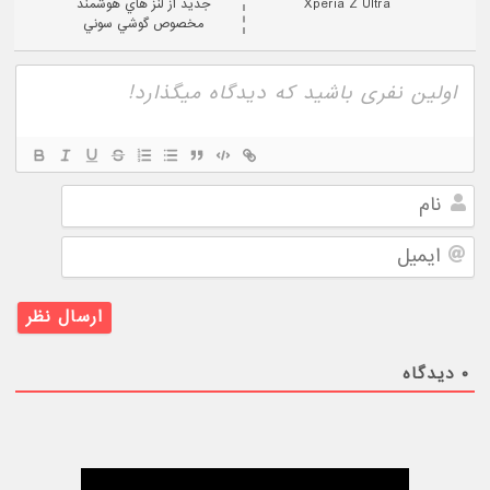
داغ ترین مطالب هفته
سایپا شرایط فروش مشارکت در تولید کوییک S را در مرداد 1405 اعلام کرد
کاهش ۹۱ درصدی متقاضیان در طرح فروش جدید ایران خودرو
استقرار انبوه موشک هایپرسونیک DF-17 چین آغاز شد؛ سلاحی با رهگیری بسیار دشوار
خداحافظی با سودهای میلیونی در بازار خودرو؛ رانا، تارا و دنا به قیمت کارخانه رسیدند
شرکت BAE Systems ساخت جنگنده‌های یوروفایتر تایفون برای ترکیه را کلید زد
شرایط فروش اقساطی جک J4 کرمان موتور در مرداد 1405
۵ قطعه خودرو که باید در ۹۶ هزار کیلومتر عوض کنید
پزشکیان: سایپا هم مثل ایران‌خودرو خصوصی‌سازی می‌شود
طرح آزادسازی تردد خودروهای پلاک منطقه آزاد انزلی در سراسر شمال کشور