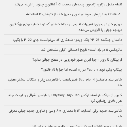
نقطه مقابل دژاوو؛ ژامه‌وو، پدیده‌ای عجیب که آشناترین چیزها را غریبه می‌کند
ChatGPT به ابزارهای حرفه‌ای ادوبی مجهز شد؛ از فتوشاپ تا Acrobat
دریای خزر در بحران؛ تغییرات اقلیمی و برداشت‌های گسترده خطر نابودی بزرگ‌ترین
دریاچه جهان را افزایش می‌دهد
داستان جنگنده YF-23 بلک ویدو؛ شاهکاری که می‌توانست جای F-22 را بگیرد
ماتریکس ۵ در راه است؛ تاریخ احتمالی اکران مشخص شد
از پیکان تا ری‌را ؛ چرا ایران هنوز خودرویی در سطح جهانی ندارد؟
پیکاپ برقی فورد Fathom در راه است؛ اما چرا با نام فانتوم؟
شاسی‌بلند ماهیندرا Scorpio-N فیس‌لیفت با ظاهر مدرن‌تر و امکانات بیشتر معرفی
شد
کاویار از عینک هوشمند لوکس Odyssey Ray-Ban با طراحی اشرافی و قیمت چند
هزار دلاری رونمایی کرد
شاسی‌بلند جدید برقی اسمارت #۱ با معماری ۸۰۰ ولتی و فناوری جدید جیلی معرفی
شد
رامبل بی سوپرشارژر؛ ابرپیکاپ ۹۰۰ اسب بخاری رم وارد میدان شد