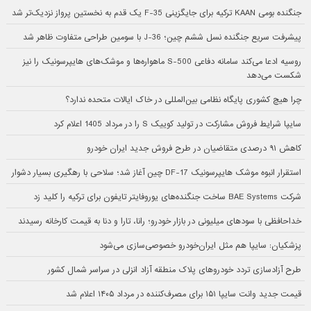
جنگنده بومی KAAN ترکیه برای جایگزینی F-35 یک قدم به نخستین پرواز نزدیک‌تر شد
پیشرفت سریع جنگنده نسل ششم چین؛ J-36 با سومین طراحی متفاوت ظاهر شد
روسیه ادعا می‌کند سامانه دفاعی S-500 ماهواره‌ها و موشک‌های هایپرسونیک را نیز
شکست می‌دهد
چرا هیچ کشوری پایگاه نظامی بین‌المللی در خاک ایالات متحده ندارد؟
سایپا شرایط فروش مشارکت در تولید کوییک S را در مرداد 1405 اعلام کرد
کاهش ۹۱ درصدی متقاضیان در طرح فروش جدید ایران خودرو
استقرار انبوه موشک هایپرسونیک DF-17 چین آغاز شد؛ سلاحی با رهگیری بسیار دشوار
شرکت BAE Systems ساخت جنگنده‌های یوروفایتر تایفون برای ترکیه را کلید زد
خداحافظی با سودهای میلیونی در بازار خودرو؛ رانا، تارا و دنا به قیمت کارخانه رسیدند
پزشکیان: سایپا هم مثل ایران‌خودرو خصوصی‌سازی می‌شود
طرح آزادسازی تردد خودروهای پلاک منطقه آزاد انزلی در سراسر شمال کشور
قیمت جدید وانت سایپا ۱۵۱ برای مصرف‌کننده در مرداد ۱۴۰۵ اعلام شد