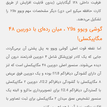
ظرفیت داخلی ۱۲۸ گیگابایتی (بدون قابلیت افزایش از طریق
کارت حافظه میکرو اس دی) دیگر مشخصات مهم
ویوو Y9s
را
تشکیل می‌دهند.
گوشی ویوو Y9s ، میان رده‌‌ای با دوربین ۴۸
مگاپیکسلی!
اما نقطه قوت اصلی گوشی ویوو به پنل پشتی آن برمی‌گردد،
جایی که یک کادر لوزی‌شکل شامل ۴ دوربین قدرتمند درون آن
دیده می‌شوند. سنسور اصلی دوربین ۴۸ مگاپیکسلی است که لنز
آن دارای گشودگی دیافراگم f/1.8 بوده و یک دوربین فوق عریض
۸ مگاپیکسلی با گشودگی دیافراگم f/2.2، دوربین ۲ مگاپیکسلی
با گستردگی دیافراگم f/2.4 برای تصویربرداری ماکرو و البته یک
سنسور تشخیص عمق میدان ۲ مگاپیکسلی برای ثبت تصاویر با
افکت بوکه‌ی زیبا، آن را همراهی می‌کنند.