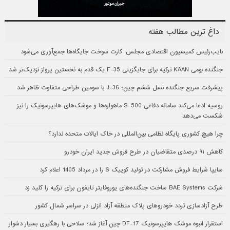
داغ ترین مطالب هفته
نایب‌رئیس کمیسیون اقتصادی مجلس: کارت سوخت جایگاه‌ها جمع‌آوری می‌شود
جنگنده بومی KAAN ترکیه برای جایگزینی F-35 یک قدم به نخستین پرواز نزدیک‌تر شد
پیشرفت سریع جنگنده نسل ششم چین؛ J-36 با سومین طراحی متفاوت ظاهر شد
روسیه ادعا می‌کند سامانه دفاعی S-500 ماهواره‌ها و موشک‌های هایپرسونیک را نیز
شکست می‌دهد
چرا هیچ کشوری پایگاه نظامی بین‌المللی در خاک ایالات متحده ندارد؟
کاهش ۹۱ درصدی متقاضیان در طرح فروش جدید ایران خودرو
سایپا شرایط فروش مشارکت در تولید کوییک S را در مرداد 1405 اعلام کرد
شرکت BAE Systems ساخت جنگنده‌های یوروفایتر تایفون برای ترکیه را کلید زد
طرح آزادسازی تردد خودروهای پلاک منطقه آزاد انزلی در سراسر شمال کشور
استقرار انبوه موشک هایپرسونیک DF-17 چین آغاز شد؛ سلاحی با رهگیری بسیار دشوار