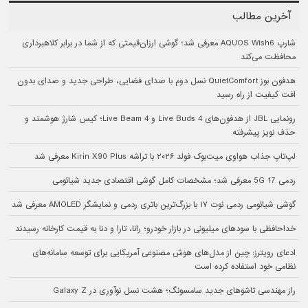
آخرین مطالب
شارپ AQUOS Wish6 معرفی شد؛ گوشی ارزان‌قیمتی که از شما در برابر کلاهبرداری
محافظت می‌کند
هدفون بوز QuietComfort نسل دوم با صدای فضایی، طراحی جدید و صدای بدون
افت کیفیت از راه رسید
رونمایی JBL از هدفون‌های Live Buds 4 و Live Beam 4؛ کیس شارژ هوشمند و
حذف نویز پیشرفته
لپ‌تاپ جذاب هواوی میت‌بوک فولد ۲۰۲۶ با تراشه Kirin X90 Plus معرفی شد
ردمی 17 5G معرفی شد؛ مشخصات کامل گوشی اقتصادی جدید شیائومی
گوشی شیائومی ردمی نوت ۱۷ با بزرگ‌ترین باتری ردمی و نمایشگر AMOLED معرفی شد
خداحافظی با سودهای میلیونی در بازار خودرو؛ رانا، تارا و دنا به قیمت کارخانه رسیدند
ادعای رویترز: چین از مدل‌های هوش مصنوعی آمریکایی برای توسعه سامانه‌های
نظامی خود استفاده کرده است
راز مهندسی تاشوهای جدید سامسونگ؛ هشت نسل نوآوری در Galaxy Z