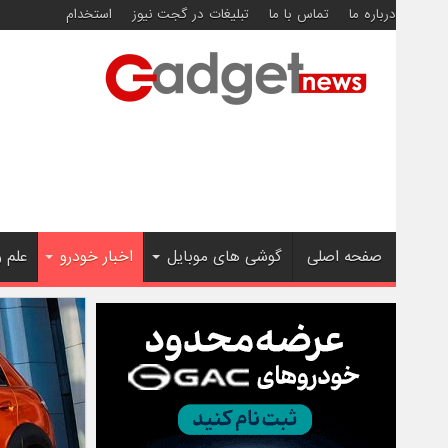
درباره ما
تماس با ما
تبلیغات در گجت نیوز
استخدام
صفحه اصلی
گوشی های موبایل
اخبار خودرو
علم 