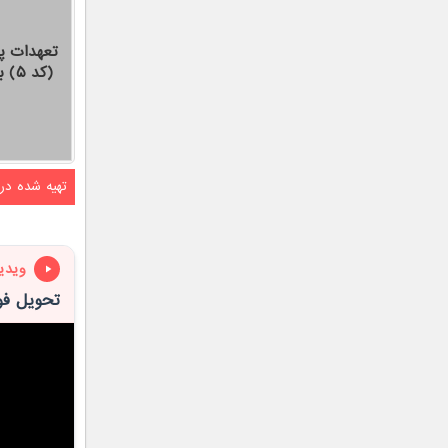
تعهدات 
(کد ۵) بهمن و اسفند ۹۷
تهیه شده در
ویدی
تحویل فو