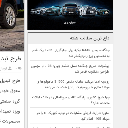
داغ ترین مطالب هفته
جنگنده بومی KAAN ترکیه برای جایگزینی F-35 یک قدم
به نخستین پرواز نزدیک‌تر شد
طرح تبدیل دانگ
پیشرفت سریع جنگنده نسل ششم چین؛ J-36 با سومین
۰
ارسا
طراحی متفاوت ظاهر شد
طرح تبدیل دا
روسیه ادعا می‌کند سامانه دفاعی S-500 ماهواره‌ها و
موشک‌های هایپرسونیک را نیز شکست می‌دهد
معوق خودرو دانگ فنگ H30 کراس از طر
چرا هیچ کشوری پایگاه نظامی بین‌المللی در خاک ایالات
گروه صنعت
متحده ندارد؟
ویژه تعهدا
سایپا شرایط فروش مشارکت در تولید کوییک S را در
مرداد 1405 اعلام کرد
محصولات قا