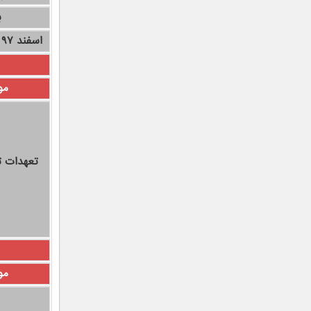
ب
اسفند ۹۷ تا پایان بهمن ۹۸
مو
تعهدات ت
مو