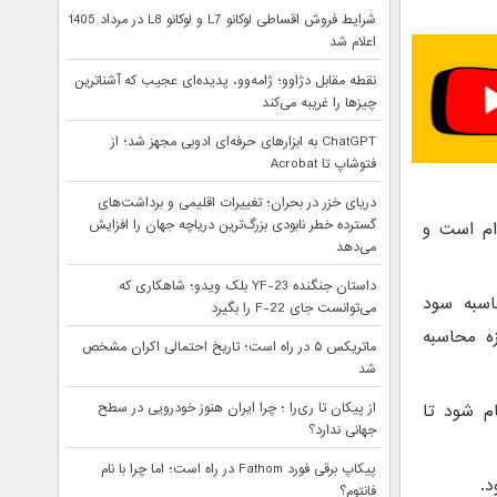
شرایط فروش اقساطی لوکانو L7 و لوکانو L8 در مرداد 1405
اعلام شد
نقطه مقابل دژاوو؛ ژامه‌وو، پدیده‌ای عجیب که آشناترین
چیزها را غریبه می‌کند
ChatGPT به ابزارهای حرفه‌ای ادوبی مجهز شد؛ از
فتوشاپ تا Acrobat
دریای خزر در بحران؛ تغییرات اقلیمی و برداشت‌های
گسترده خطر نابودی بزرگ‌ترین دریاچه جهان را افزایش
ام است و
می‌دهد
داستان جنگنده YF-23 بلک ویدو؛ شاهکاری که
اسبه سود
می‌توانست جای F-22 را بگیرد
ه محاسبه
ماتریکس ۵ در راه است؛ تاریخ احتمالی اکران مشخص
شد
از پیکان تا ری‌را ؛ چرا ایران هنوز خودرویی در سطح
ام شود تا
جهانی ندارد؟
پیکاپ برقی فورد Fathom در راه است؛ اما چرا با نام
فانتوم؟