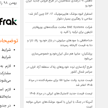
کاهش ۹۱ درصدی متقاضیان در طرح فروش جدید ایران
بهمن ۹۸ را مشاهده می‌کنید:
خودرو
استقرار انبوه موشک هایپرسونیک DF-17 چین آغاز شد؛
سلاحی با رهگیری بسیار دشوار
شرکت BAE Systems ساخت جنگنده‌های یوروفایتر
تایفون برای ترکیه را کلید زد
توضیحات
خداحافظی با سودهای میلیونی در بازار خودرو؛ رانا، تارا و
دنا به قیمت کارخانه رسیدند
شرایط 
پزشکیان: سایپا هم مثل ایران‌خودرو خصوصی‌سازی
شرایط ت
می‌شود
لازم ب
طرح آزادسازی تردد خودروهای پلاک منطقه آزاد انزلی در
سراسر شمال کشور
مشارکت
می‌شود.
قیمت جدید وانت سایپا ۱۵۱ برای مصرف‌کننده در مرداد
۱۴۰۵ اعلام شد
لازم اس
لیست قیمت جدید لاستیک‌های ایرانی در مرداد ۱۴۰۵
مابه‌ال
آمریکا در جنگ با ایران با کمبود موشک‌های حیاتی مواجه
در جدول تبدیل ۱ حداکثر زمان ارسال
است