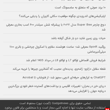
۱۰ برند صوتی که متعلق به سامسونگ است
اپلیکیشن‌های اندرویدی چگونه موقعیت مکانی کاربران را ردیابی می‌کنند؟
دوج چارجر Super Bee مدل ۲۰۲۷ با پیشرانه شش سیلندر ۶۰۰ اسب بخاری معرفی
شد
حیات روی زمین شاید دو بار شکل گرفته باشد
روگبید SpinR معرفی شد؛ ساعت هوشمند مقاوم با اسکرول چرخشی و باتری ۱۱۰۰
میلی‌آمپرساعتی
شرایط فروش اقساطی لوکانو L7 و لوکانو L8 در مرداد 1405 اعلام شد
نقطه مقابل دژاوو؛ ژامه‌وو، پدیده‌ای عجیب که آشناترین چیزها را غریبه می‌کند
ChatGPT به ابزارهای حرفه‌ای ادوبی مجهز شد؛ از فتوشاپ تا Acrobat
دریای خزر در بحران؛ تغییرات اقلیمی و برداشت‌های گسترده خطر نابودی بزرگ‌ترین
دریاچه جهان را افزایش می‌دهد
تمامی حقوق برای Gadgetnews (گجت نیوز) محفوظ است
استفاده از مطالب سایت تنها با اجازه کتبی مجاز است و با متخلفین برابر قانون برخورد