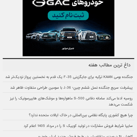
داغ ترین مطالب هفته
جنگنده بومی KAAN ترکیه برای جایگزینی F-35 یک قدم به نخستین پرواز نزدیک‌تر شد
پیشرفت سریع جنگنده نسل ششم چین؛ J-36 با سومین طراحی متفاوت ظاهر شد
روسیه ادعا می‌کند سامانه دفاعی S-500 ماهواره‌ها و موشک‌های هایپرسونیک را نیز
شکست می‌دهد
چرا هیچ کشوری پایگاه نظامی بین‌المللی در خاک ایالات متحده ندارد؟
سایپا شرایط فروش مشارکت در تولید کوییک S را در مرداد 1405 اعلام کرد
کاهش ۹۱ درصدی متقاضیان در طرح فروش جدید ایران خودرو