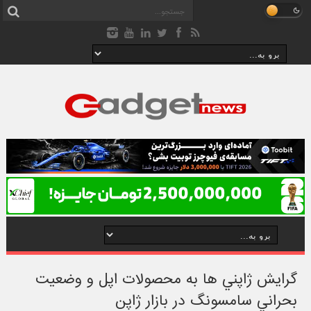
گرايش ژاپني ها به محصولات اپل و وضعيت
بحراني سامسونگ در بازار ژاپن