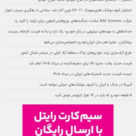
استقرار انبوه موشک هایپرسونیک DF-17 چین آغاز شد؛ سلاحی با رهگیری بسیار دشوار
شرکت BAE Systems ساخت جنگنده‌های یوروفایتر تایفون برای ترکیه را کلید زد
خداحافظی با سودهای میلیونی در بازار خودرو؛ رانا، تارا و دنا به قیمت کارخانه رسیدند
پزشکیان: سایپا هم مثل ایران‌خودرو خصوصی‌سازی می‌شود
طرح آزادسازی تردد خودروهای پلاک منطقه آزاد انزلی در سراسر شمال کشور
قیمت جدید وانت سایپا ۱۵۱ برای مصرف‌کننده در مرداد ۱۴۰۵ اعلام شد
لیست قیمت جدید لاستیک‌های ایرانی در مرداد ۱۴۰۵
آمریکا در جنگ با ایران با کمبود موشک‌های حیاتی مواجه است
۵ قطعه خودرو که باید در ۹۶ هزار کیلومتر عوض کنید