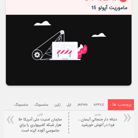
ماموریت آپولو 15
برچسب ها :
APPLE
JAPAN
اپل
ژاپن
سامسونگ
سامسونگ
بعدی:
قبلی
دنباله دار جنجالي آيسان ،
سازمان امنیت ملی آمریکا ۵۰
فردا در آغوش خورشيد
هزار شبکه کامپيوتري را براي
جاسوسي آلوده کرده است