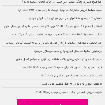
چرا هیچ کشوری پایگاه نظامی بین‌المللی در خاک ایالات متحده ندارد؟
سایپا شرایط فروش مشارکت در تولید کوییک S را در مرداد 1405 اعلام کرد
کاهش ۹۱ درصدی متقاضیان در طرح فروش جدید ایران خودرو
استقرار انبوه موشک هایپرسونیک DF-17 چین آغاز شد؛ سلاحی با رهگیری بسیار دشوار
شرکت BAE Systems ساخت جنگنده‌های یوروفایتر تایفون برای ترکیه را کلید زد
خداحافظی با سودهای میلیونی در بازار خودرو؛ رانا، تارا و دنا به قیمت کارخانه رسیدند
پزشکیان: سایپا هم مثل ایران‌خودرو خصوصی‌سازی می‌شود
طرح آزادسازی تردد خودروهای پلاک منطقه آزاد انزلی در سراسر شمال کشور
قیمت جدید وانت سایپا ۱۵۱ برای مصرف‌کننده در مرداد ۱۴۰۵ اعلام شد
لیست قیمت جدید لاستیک‌های ایرانی در مرداد ۱۴۰۵
۵ قطعه خودرو که باید در ۹۶ هزار کیلومتر عوض کنید
شرایط فروش اقساطی جک J4 کرمان موتور در مرداد 1405