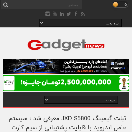
تبلت گيمينگ JXD S5800 معرفي شد : سيستم
عامل اندرويد با قابليت پشتيباني از سيم کارت