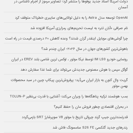
دولت آمریکا اسناد جدید یوفوها را منتشر کرد؛ تصاویر مرموز از اجرام ناشناس در
آسمان
OpenAI توسعه مدل Astra را به دلیل توانایی‌های سایبری خطرناک متوقف کرد
نام صرافی «آبان‌ تتر» به لیست تحریم‌های رمزارزی آمریکا افزوده شد
چرا گوشی‌های موبایل اینقدر گران شدند؟ وعده کاهش ۲۰ درصدی قیمت در راه است
باهوش‌ترین کشورهای جهان در سال ۲۰۲۶؛ ایران چندم شد؟
رونمایی خودرو IM LS9 توسط نیکا موتور ، لوکس ترین شاسی بلند EREV در ایران
گوگل مپس با هوش مصنوعی جدیدش می‌تواند برای شما غذا سفارش دهد
گریت وال کنون به بازار ایران می‌آید؛ پرفروش‌ترین پیکاپ چین در سبد محصولات
بهمن موتور
بمب هوشمند ترکیه پناهگاه‌ها را ویران می‌کند؛ آشنایی با قدرت بی‌نظیر TOLUN-P
در بحران اقتصادی چطور فروش مان را حفظ کنیم؟
قدرتمندترین جیپ گرند چروکی تاریخ با موتور V8 سوپرشارژ SRT بازمی‌گردد
رندرهای جدید گلکسی S26 FE سامسونگ فاش شد