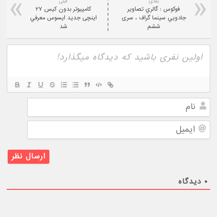
بعدی:
قبلی
فوکوس : گالري تصاوير
کامپیوتر بدون کیس ۲۷
جادويي سينما گراف ، سری
اینچی جدید ايسوس معرفي
ششم
شد
نام
ایمیل
۰
دیدگاه