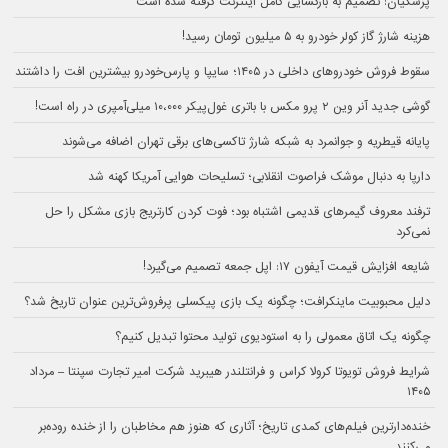
پزشکیان: تصمیم به بازگشایی کامل اینترنت گرفته شده است
هزینه شارژ گاز کولر خودرو به ۵ میلیون تومان رسید!
سقوط فروش خودروهای داخلی در ۱۴۰۵؛ سایپا و پارس‌خودرو بیشترین افت را داشتند
گوشی جدید آنر وین ۲ پرو مکس با باتری غول‌پیکر ۱۰،۰۰۰ میلی‌آمپری در راه است!
پایانه قیطریه و جوانمرد به شبکه شارژ تاکسی‌های برقی تهران اضافه می‌شوند
دارپا به دنبال موشک فراصوت انقلابی؛ تسلیحات هوایی آمریکا کهنه شد
ترفند معروف گیمرهای قدیمی اشتباه بود؛ فوت کردن کارتریج بازی مشکل را حل
نمی‌کرد
شایعه افزایش قیمت آیفون ۱۷: اپل جمعه تصمیم می‌گیرد!
دلیل محبوبیت ماینکرافت؛ چگونه یک بازی پیکسلی پرفروش‌ترین عنوان تاریخ شد؟
چگونه یک اتاق معمولی را به استودیوی تولید محتوا تبدیل کنیم؟
شرایط فروش تویوتا کرولا کراس و فرانتلندر هیبرید شرکت امیر تجارت سپنتا – مرداد
۱۴۰۵
خنده‌دارترین فیلم‌های کمدی تاریخ؛ آثاری که هنوز هم مخاطبان را از خنده روده‌بر
می‌کنند