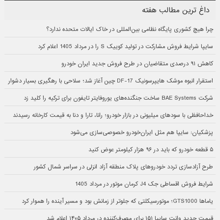
داغ ترین مطالب هفته
چرا هیچ کشوری پایگاه نظامی بین‌المللی در خاک ایالات متحده ندارد؟
سایپا شرایط فروش مشارکت در تولید کوییک S را در مرداد 1405 اعلام کرد
کاهش ۹۱ درصدی متقاضیان در طرح فروش جدید ایران خودرو
استقرار انبوه موشک هایپرسونیک DF-17 چین آغاز شد؛ سلاحی با رهگیری بسیار دشوار
شرکت BAE Systems ساخت جنگنده‌های یوروفایتر تایفون برای ترکیه را کلید زد
خداحافظی با سودهای میلیونی در بازار خودرو؛ رانا، تارا و دنا به قیمت کارخانه رسیدند
پزشکیان: سایپا هم مثل ایران‌خودرو خصوصی‌سازی می‌شود
۵ قطعه خودرو که باید در ۹۶ هزار کیلومتر عوض کنید
طرح آزادسازی تردد خودروهای پلاک منطقه آزاد انزلی در سراسر شمال کشور
شرایط فروش اقساطی جک J4 کرمان موتور در مرداد 1405
یاماها GTS1000؛ موتورسیکلتی که جلوتر از زمانش بود و مسیر آینده را هموار کرد
قیمت جدید وانت سایپا ۱۵۱ برای مصرف‌کننده در مرداد ۱۴۰۵ اعلام شد