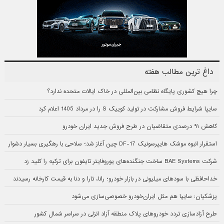
داغ ترین مطالب هفته
چرا هیچ کشوری پایگاه نظامی بین‌المللی در خاک ایالات متحده ندارد؟
سایپا شرایط فروش مشارکت در تولید کوییک S را در مرداد 1405 اعلام کرد
کاهش ۹۱ درصدی متقاضیان در طرح فروش جدید ایران خودرو
استقرار انبوه موشک هایپرسونیک DF-17 چین آغاز شد؛ سلاحی با رهگیری بسیار دشوار
شرکت BAE Systems ساخت جنگنده‌های یوروفایتر تایفون برای ترکیه را کلید زد
خداحافظی با سودهای میلیونی در بازار خودرو؛ رانا، تارا و دنا به قیمت کارخانه رسیدند
پزشکیان: سایپا هم مثل ایران‌خودرو خصوصی‌سازی می‌شود
طرح آزادسازی تردد خودروهای پلاک منطقه آزاد انزلی در سراسر شمال کشور