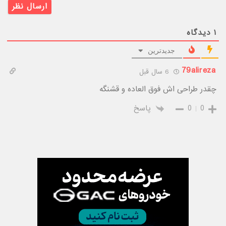
۱
دیدگاه
جدیدترین
79alireza
6 سال قبل
چقدر طراحی اش فوق العاده و قشنگه
0
0
پاسخ