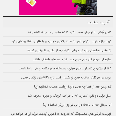
آخرین مطالب
گلس گوشی را این‌طور نصب کنید تا کج نشود و حباب نداشته باشد
گریت‌وال‌موتورز از کراس اوور Ora 5 پلاگین هیبریدی با فناوری Hi2 رونمایی کرد
رتبه‌بندی فیلم‌های دزدان دریایی کارائیب؛ از بدترین تا بهترین نسخه
سازه‌های مرموز کنار هرم سرخ مصر شاید سدهای باستانی باشند
۹ تا از بزرگترین تلسکوپ‌های جهان؛ رصدخانه‌های عظیم زمینی را بشناسید
مرسدس بنز VLE ساخت چین لو رفت؛ رقیب تازه MPVهای لوکس چینی
کره زمین بعد از فضا چه بویی دارد؟ روایت عجیب فضانوردان!
مدل برقی دو نفره اسمارت #۲ با طراحی کوچک و شهری معرفی شد
آیا سریال Severance در اپل تی‌وی ارزش تماشا دارد؟
فهرست گوشی‌های سامسونگ که اندروید ۱۷ آخرین آپدیت بزرگ آن‌ها خواهد بود