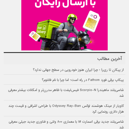
آخرین مطالب
از پیکان تا ری‌را ؛ چرا ایران هنوز خودرویی در سطح جهانی ندارد؟
پیکاپ برقی فورد Fathom در راه است؛ اما چرا با نام فانتوم؟
شاسی‌بلند ماهیندرا Scorpio-N فیس‌لیفت با ظاهر مدرن‌تر و امکانات بیشتر معرفی
شد
کاویار از عینک هوشمند لوکس Odyssey Ray-Ban با طراحی اشرافی و قیمت چند
هزار دلاری رونمایی کرد
شاسی‌بلند جدید برقی اسمارت #۱ با معماری ۸۰۰ ولتی و فناوری جدید جیلی معرفی
شد