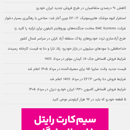
کاهش ۹۱ درصدی متقاضیان در طرح فروش جدید ایران خودرو
استقرار انبوه موشک هایپرسونیک DF-17 چین آغاز شد؛ سلاحی با رهگیری بسیار دشوار
شرکت BAE Systems ساخت جنگنده‌های یوروفایتر تایفون برای ترکیه را کلید زد
طرح آزادسازی تردد خودروهای پلاک منطقه آزاد انزلی در سراسر شمال کشور
خداحافظی با سودهای میلیونی در بازار خودرو؛ رانا، تارا و دنا به قیمت کارخانه رسیدند
شرایط فروش اقساطی جک J4 کرمان موتور در مرداد 1405
قیمت جدید وانت سایپا ۱۵۱ برای مصرف‌کننده در مرداد ۱۴۰۵ اعلام شد
شرایط فروش دنا پلاس EF7P در مرداد 1405 اعلام شد
شرایط فروش اقساطی کامیون ۱۹۳۰ ایران خودرو دیزل در مرداد ۱۴۰۵
۵ قطعه خودرو که باید در ۹۶ هزار کیلومتر عوض کنید