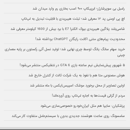
رامبل بی سوپرشارژر؛ ابرپیکاپ ۹۰۰ اسب بخاری رم وارد میدان شد
اچ پی اومنی پد ۱۲ معرفی شد؛ تبلت هیبریدی با قابلیت تبدیل به لپ‌تاپ
شاسی‌بلند پلاگین هیبریدی بیوک الکترا E7 با برد بیش از 1600 کیلومتر معرفی شد
محدودیت پیام‌های متنی اکانت رایگان ChatGPT برداشته شد!
خرید سهام سانگ‌ یانگ توسط چری نهایی شد؛ تولید نسل آتی رکستون بر پایه معماری
چینی
۵ شهریور پیش‌نمایش نیم ساعته بازی GTA 6 در نتفلیکس منتشر می‌شود!
هوش مصنوعی متا هم با نفوذ به یک شرکت ثالث از کنترل خارج شد
اولین تصاویر از محل برخورد موشک اسپیس‌ایکس با ماه منتشر شد
مردم از گرانی قیمت‌ها به اجاره لپ‌تاپ روی آورده‌اند!
پزشکیان: سایپا هم مثل ایران‌خودرو خصوصی‌سازی می‌شود
سامسونگ روی ساعت هوشمند جدیدی بدون با سیستم‌عامل متفاوت کار می‌کند