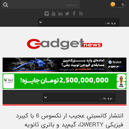
انتشار کانسبتي عجيب ار نکسوس 6 با کیبرد
فیزیکی QWERTY، گیم‌پد و باتری ثانویه