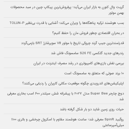
گریت وال کنون به بازار ایران می‌آید؛ پرفروش‌ترین پیکاپ چین در سبد محصولات
بهمن موتور
بمب هوشمند ترکیه پناهگاه‌ها را ویران می‌کند؛ آشنایی با قدرت بی‌نظیر TOLUN-P
در بحران اقتصادی چطور فروش مان را حفظ کنیم؟
قدرتمندترین جیپ گرند چروکی تاریخ با موتور V8 سوپرشارژ SRT بازمی‌گردد
رندرهای جدید گلکسی S26 FE سامسونگ فاش شد
بررسی نقش بازی‌های کامپیوتری در رشد مصرف اینترنت در ایران
۱۰ برند صوتی که متعلق به سامسونگ است
اپلیکیشن‌های اندرویدی چگونه موقعیت مکانی کاربران را ردیابی می‌کنند؟
دوج چارجر Super Bee مدل ۲۰۲۷ با پیشرانه شش سیلندر ۶۰۰ اسب بخاری معرفی
شد
حیات روی زمین شاید دو بار شکل گرفته باشد
روگبید SpinR معرفی شد؛ ساعت هوشمند مقاوم با اسکرول چرخشی و باتری ۱۱۰۰
میلی‌آمپرساعتی