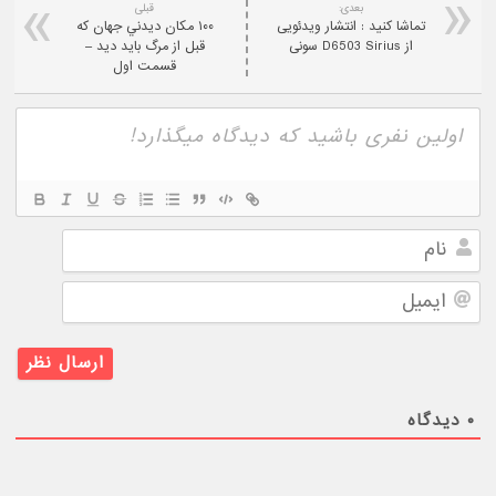
بعدی:
قبلی
تماشا کنيد : انتشار ویدئویی
۱۰۰ مکان ديدني جهان که
از D6503 Sirius سونی
قبل از مرگ باید دید –
قسمت اول
نام
ایمیل
۰
دیدگاه