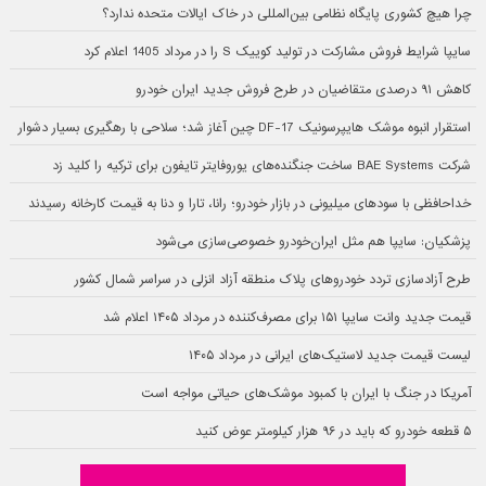
چرا هیچ کشوری پایگاه نظامی بین‌المللی در خاک ایالات متحده ندارد؟
سایپا شرایط فروش مشارکت در تولید کوییک S را در مرداد 1405 اعلام کرد
کاهش ۹۱ درصدی متقاضیان در طرح فروش جدید ایران خودرو
استقرار انبوه موشک هایپرسونیک DF-17 چین آغاز شد؛ سلاحی با رهگیری بسیار دشوار
شرکت BAE Systems ساخت جنگنده‌های یوروفایتر تایفون برای ترکیه را کلید زد
خداحافظی با سودهای میلیونی در بازار خودرو؛ رانا، تارا و دنا به قیمت کارخانه رسیدند
پزشکیان: سایپا هم مثل ایران‌خودرو خصوصی‌سازی می‌شود
طرح آزادسازی تردد خودروهای پلاک منطقه آزاد انزلی در سراسر شمال کشور
قیمت جدید وانت سایپا ۱۵۱ برای مصرف‌کننده در مرداد ۱۴۰۵ اعلام شد
لیست قیمت جدید لاستیک‌های ایرانی در مرداد ۱۴۰۵
آمریکا در جنگ با ایران با کمبود موشک‌های حیاتی مواجه است
۵ قطعه خودرو که باید در ۹۶ هزار کیلومتر عوض کنید