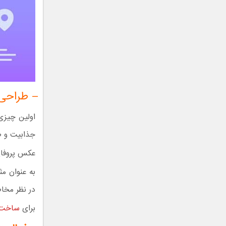
– طراحی
اولین چیزی
جذابیت و 
عکس پروفای
به عنوان م
در نظر مخاط
برای
ساخت ک