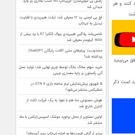
رامبل بی سوپرشارژر؛ ابرپیکاپ ۹۰۰ اسب بخاری رم وارد
 کنند و هر
میدان شد
شند
اچ پی اومنی پد ۱۲ معرفی شد؛ تبلت هیبریدی با قابلیت
تبدیل به لپ‌تاپ
شاسی‌بلند پلاگین هیبریدی بیوک الکترا E7 با برد بیش از
1600 کیلومتر معرفی شد
محدودیت پیام‌های متنی اکانت رایگان ChatGPT
برداشته شد!
ق می‌بینید
خرید سهام سانگ‌ یانگ توسط چری نهایی شد؛ تولید نسل
آتی رکستون بر پایه معماری چینی
فید است ذکر
۵ شهریور پیش‌نمایش نیم ساعته بازی GTA 6 در
نتفلیکس منتشر می‌شود!
هوش مصنوعی متا هم با نفوذ به یک شرکت ثالث از
کنترل خارج شد
اولین تصاویر از محل برخورد موشک اسپیس‌ایکس با ماه
منتشر شد
مردم از گرانی قیمت‌ها به اجاره لپ‌تاپ روی آورده‌اند!