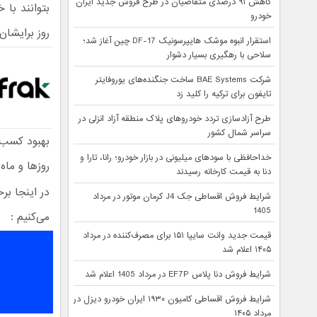
کاهش ۹۱ درصدی متقاضیان در طرح فروش جدید ایران
بتوانند با
خودرو
روز برایشا
استقرار انبوه موشک هایپرسونیک DF-17 چین آغاز شد؛
سلاحی با رهگیری بسیار دشوار
شرکت BAE Systems ساخت جنگنده‌های یوروفایتر
تایفون برای ترکیه را کلید زد
طرح آزادسازی تردد خودروهای پلاک منطقه آزاد انزلی در
سراسر شمال کشور
بهبود کسب و
خداحافظی با سودهای میلیونی در بازار خودرو؛ رانا، تارا و
روزها و ماه
دنا به قیمت کارخانه رسیدند
در اینجا بر
شرایط فروش اقساطی جک J4 کرمان موتور در مرداد
1405
می‌کنیم :
قیمت جدید وانت سایپا ۱۵۱ برای مصرف‌کننده در مرداد
۱۴۰۵ اعلام شد
شرایط فروش دنا پلاس EF7P در مرداد 1405 اعلام شد
شرایط فروش اقساطی کامیون ۱۹۳۰ ایران خودرو دیزل در
مرداد ۱۴۰۵