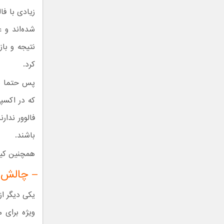
زیادی با فا
شده‌اند و 
نتیجه و باز
کرد.
پس حتما در
که در اکسپل
فالوور ندا
باشند.
همچنین کیف
– چالش ،
یکی دیگر ا
ویژه برای 