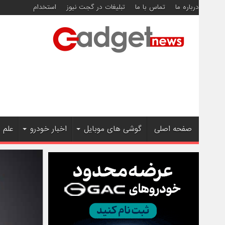
درباره ما
تماس با ما
تبلیغات در گجت نیوز
استخدام
صفحه اصلی
گوشی های موبایل
اخبار خودرو
علم 