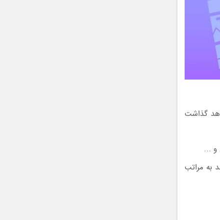
واهد گذاشت
 و …
 به مراتب