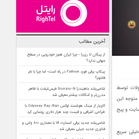
آخرین مطالب
از پیکان تا ری‌را ؛ چرا ایران هنوز خودرویی در سطح
جهانی ندارد؟
پیکاپ برقی فورد Fathom در راه است؛ اما چرا با نام
فانتوم؟
ولات توسط
شاسی‌بلند ماهیندرا Scorpio-N فیس‌لیفت با ظاهر
مدرن‌تر و امکانات بیشتر معرفی شد
 متوجه این
کاویار از عینک هوشمند لوکس Odyssey Ray-Ban با
ایت و پیج
طراحی اشرافی و قیمت چند هزار دلاری رونمایی کرد
شاسی‌بلند جدید برقی اسمارت #۱ با معماری ۸۰۰ ولتی و
فناوری جدید جیلی معرفی شد
خیلی سریع