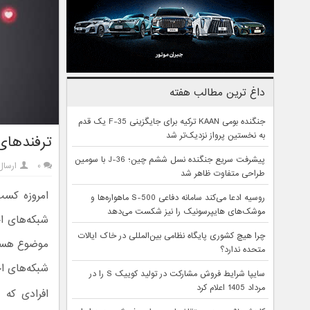
داغ ترین مطالب هفته
جنگنده بومی KAAN ترکیه برای جایگزینی F-35 یک قدم
به نخستین پرواز نزدیک‌تر شد
ترفندهای 
پیشرفت سریع جنگنده نسل ششم چین؛ J-36 با سومین
۰
ارسا
طراحی متفاوت ظاهر شد
امروزه کس
روسیه ادعا می‌کند سامانه دفاعی S-500 ماهواره‌ها و
موشک‌های هایپرسونیک را نیز شکست می‌دهد
شبکه‌های ا
چرا هیچ کشوری پایگاه نظامی بین‌المللی در خاک ایالات
موضوع هستن
متحده ندارد؟
شبکه‌های ا
سایپا شرایط فروش مشارکت در تولید کوییک S را در
مرداد 1405 اعلام کرد
افرادی که 