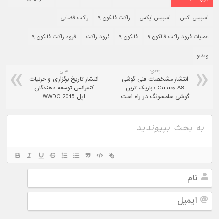
اسپیس اکس
اسپیس ایکس
راکت فالکون ۹
راکت فضایی
عملیات فرود راکت فالکون ۹
فالکون ۹
فرود راکت
فرود راکت فالکون ۹
ویدیو
بعدی:
قبلی
انتشار مشخصات فنی گوشی
انتشار تاریخ برگزاری و جزئیات
Galaxy A8 : باریک ترین
کنفرانس توسعه دهندگان
گوشی سامسونگ در راه است
اپل WWDC 2015
نام
ایمیل