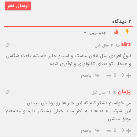
۲
دیدگاه
جدیدترین
alirz
11 سال قبل
نبوغ افرادی مثل ابلان ماسک و استیو جابز همیشه باعث شگفتی
و هیجان تو دنیای تکنولوژی و نوآوری شده
0
0
پاسخ
پژمان
11 سال قبل
می خواستم تشکر کنم که این خبر ها رو پوشش میدین
این شرکت space x به نظر میاد خیلی پشتکار داره و مطمعنم
موفق میشن
0
0
پاسخ