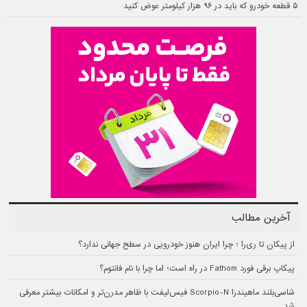
۵ قطعه خودرو که باید در ۹۶ هزار کیلومتر عوض کنید
آخرین مطالب
از پیکان تا ری‌را ؛ چرا ایران هنوز خودرویی در سطح جهانی ندارد؟
پیکاپ برقی فورد Fathom در راه است؛ اما چرا با نام فانتوم؟
شاسی‌بلند ماهیندرا Scorpio-N فیس‌لیفت با ظاهر مدرن‌تر و امکانات بیشتر معرفی
شد