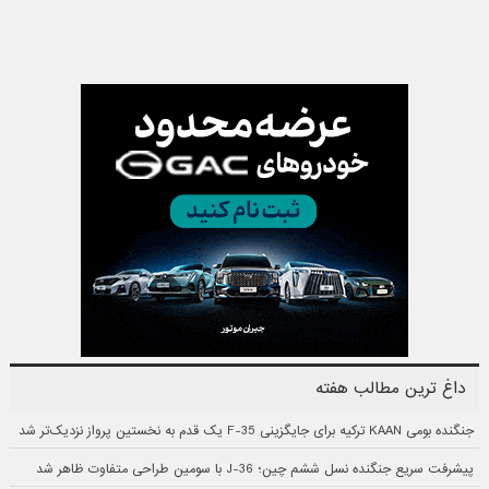
داغ ترین مطالب هفته
جنگنده بومی KAAN ترکیه برای جایگزینی F-35 یک قدم به نخستین پرواز نزدیک‌تر شد
پیشرفت سریع جنگنده نسل ششم چین؛ J-36 با سومین طراحی متفاوت ظاهر شد