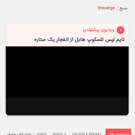
منبع :
theverge
ویدیوی پیشنهادی
تایم لپس تلسکوپ هابل از انفجار یک ستاره
برچسب ها :
FALCON 9 ROCKET
SPACE X
VIDEO
اخبار ایلان ماسک