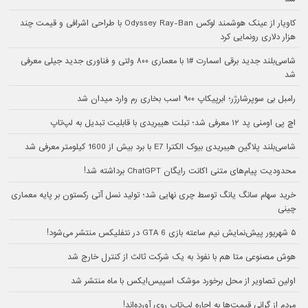
کاویار از عینک هوشمند لوکس Odyssey Ray-Ban با طراحی اشرافی و قیمت چند
هزار دلاری رونمایی کرد
شاسی‌بلند جدید برقی اسمارت #۱ با معماری ۸۰۰ ولتی و فناوری جدید جیلی معرفی
شد
رامبل بی سوپرشارژر؛ ابرپیکاپ ۹۰۰ اسب بخاری رم وارد میدان شد
اچ پی اومنی پد ۱۲ معرفی شد؛ تبلت هیبریدی با قابلیت تبدیل به لپ‌تاپ
شاسی‌بلند پلاگین هیبریدی بیوک الکترا E7 با برد بیش از 1600 کیلومتر معرفی شد
محدودیت پیام‌های متنی اکانت رایگان ChatGPT برداشته شد!
خرید سهام سانگ‌ یانگ توسط چری نهایی شد؛ تولید نسل آتی رکستون بر پایه معماری
چینی
۵ شهریور پیش‌نمایش نیم ساعته بازی GTA 6 در نتفلیکس منتشر می‌شود!
هوش مصنوعی متا هم با نفوذ به یک شرکت ثالث از کنترل خارج شد
اولین تصاویر از محل برخورد موشک اسپیس‌ایکس با ماه منتشر شد
مردم از گرانی قیمت‌ها به اجاره لپ‌تاپ روی آورده‌اند!