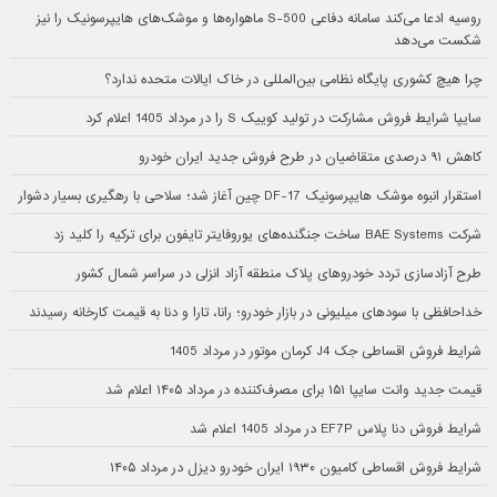
روسیه ادعا می‌کند سامانه دفاعی S-500 ماهواره‌ها و موشک‌های هایپرسونیک را نیز
شکست می‌دهد
چرا هیچ کشوری پایگاه نظامی بین‌المللی در خاک ایالات متحده ندارد؟
سایپا شرایط فروش مشارکت در تولید کوییک S را در مرداد 1405 اعلام کرد
کاهش ۹۱ درصدی متقاضیان در طرح فروش جدید ایران خودرو
استقرار انبوه موشک هایپرسونیک DF-17 چین آغاز شد؛ سلاحی با رهگیری بسیار دشوار
شرکت BAE Systems ساخت جنگنده‌های یوروفایتر تایفون برای ترکیه را کلید زد
طرح آزادسازی تردد خودروهای پلاک منطقه آزاد انزلی در سراسر شمال کشور
خداحافظی با سودهای میلیونی در بازار خودرو؛ رانا، تارا و دنا به قیمت کارخانه رسیدند
شرایط فروش اقساطی جک J4 کرمان موتور در مرداد 1405
قیمت جدید وانت سایپا ۱۵۱ برای مصرف‌کننده در مرداد ۱۴۰۵ اعلام شد
شرایط فروش دنا پلاس EF7P در مرداد 1405 اعلام شد
شرایط فروش اقساطی کامیون ۱۹۳۰ ایران خودرو دیزل در مرداد ۱۴۰۵