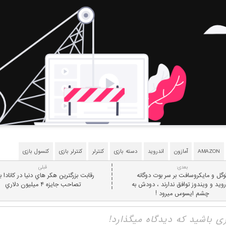
AMAZON
آمازون
اندروید
دسته بازی
کنترلر
کنترلر بازی
کنسول بازی
بعدی:
قبلی
وگل و مایکروسافت بر سر بوت دوگانه
رقابت بزرگترين هکر هاي دنيا در کانادا ب
رويد و ويندوز توافق ندارند ، دودش به
تصاحب جايزه ۴ ميليون دلاري
چشم ايسوس ميرود !