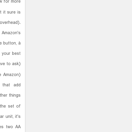
w for more!
 it sure is
 overhead).
nk Amazon's
e button, à
e your best
ve to ask).
the Amazon
 that add
er things.)
 the set of
r unit, it's
kes two AA