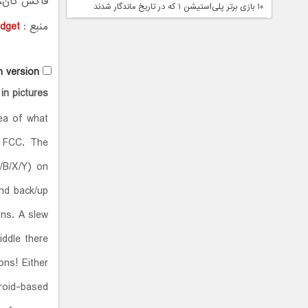
فاکس کان، 
۱۰ بازی برتر پلی‌استیشن ۱ که در تاریخ ماندگار شدند
منبع :
dget
h version
n pictures
ea of what
n FCC. The
A/B/X/Y) on
und back/up
ons. A slew
iddle there
ns! Either
droid-based