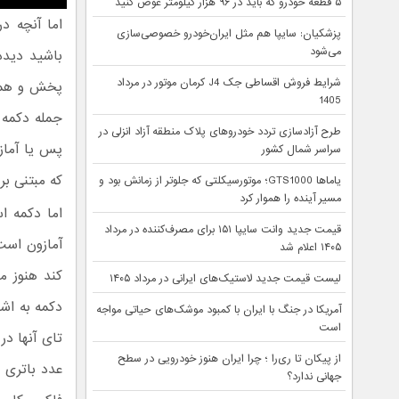
۵ قطعه خودرو که باید در ۹۶ هزار کیلومتر عوض کنید
اما آنچه د
پزشکیان: سایپا هم مثل ایران‌خودرو خصوصی‌سازی
می‌شود
باشید دیده
شرایط فروش اقساطی جک J4 کرمان موتور در مرداد
پخش و همین
1405
جمله دکمه 
طرح آزادسازی تردد خودروهای پلاک منطقه آزاد انزلی در
پس یا آماز
سراسر شمال کشور
که مبتنی بر
یاماها GTS1000؛ موتورسیکلتی که جلوتر از زمانش بود و
مسیر آینده را هموار کرد
قیمت جدید وانت سایپا ۱۵۱ برای مصرف‌کننده در مرداد
آمازون است
۱۴۰۵ اعلام شد
لیست قیمت جدید لاستیک‌های ایرانی در مرداد ۱۴۰۵
آمریکا در جنگ با ایران با کمبود موشک‌های حیاتی مواجه
است
تای آنها د
از پیکان تا ری‌را ؛ چرا ایران هنوز خودرویی در سطح
جهانی ندارد؟