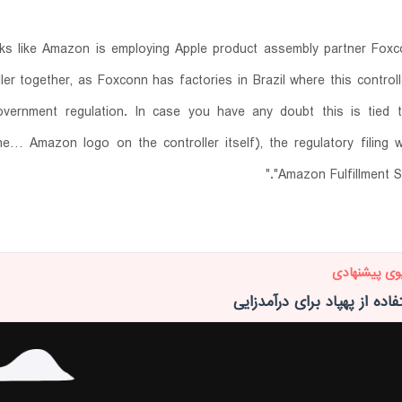
oks like Amazon is employing Apple product assembly partner Foxc
ller together, as Foxconn has factories in Brazil where this control
overnment regulation. In case you have any doubt this is tied
e… Amazon logo on the controller itself), the regulatory filing 
"Amazon Fulfillment Se
وی پیشنهادی
اده از پهپاد برای درآمدزایی