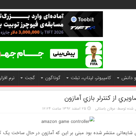
و دانش
کامپیوتر، لپتاپ، تبلت
گوناگون
گجت
نرم افزار
اويري از کنترلر بازي آمازون
 شده توسط: عرفان باستانی
۲۵ اسفند ۱۳۹۲ ساعت ۱۲:۲۴
 شایعاتی منتشر شده بود مبنی بر این که آمازون در حال ساخت یک ک