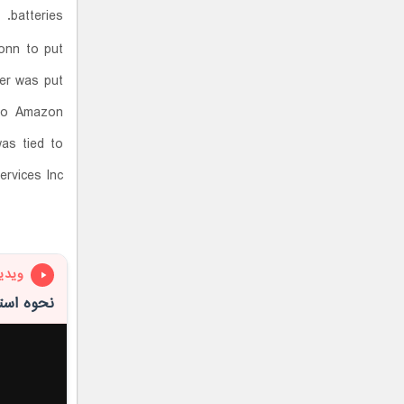
batteries.
onn to put
ler was put
 to Amazon
was tied to
rvices Inc."
ویدی
نحوه استف