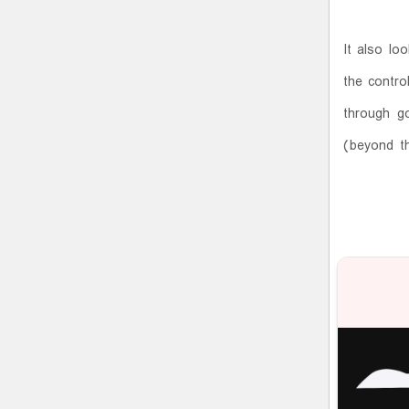
It also lo
the contro
through g
(beyond th