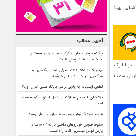
شنایی پیدا
آخرین مطالب
چگونه هوش مصنوعی گوگل جمنای را در Gmail و
Google Docs غیرفعال کنیم؟
انطور که در عکس ها مشاهده می کنید این کنترلر دارای ۴ دکمه عملیاتی A,B,X,Y ، دو آنالوگ
موتورولا Moto Pad 70 معرفی شد؛ باریک‌ترین و
ایینی سمت
سبک‌ترین تبلت 5G با قلم هوشمند
قطعی اینترنت چه بلایی بر سر جایگاه علمی ایران آورد؟
پزشکیان: تصمیم به بازگشایی کامل اینترنت گرفته شده
است
هزینه شارژ گاز کولر خودرو به ۵ میلیون تومان رسید!
سقوط فروش خودروهای داخلی در ۱۴۰۵؛ سایپا و
پارس‌خودرو بیشترین افت را داشتند