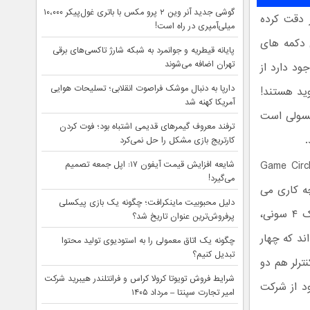
گوشی جدید آنر وین ۲ پرو مکس با باتری غول‌پیکر ۱۰،۰۰۰
 دقت کرده
میلی‌آمپری در راه است!
 دکمه های
پایانه قیطریه و جوانمرد به شبکه شارژ تاکسی‌های برقی
تهران اضافه می‌شوند
د دارد از
دارپا به دنبال موشک فراصوت انقلابی؛ تسلیحات هوایی
ید هستند!
آمریکا کهنه شد
نسولی است
ترفند معروف گیمرهای قدیمی اشتباه بود؛ فوت کردن
.
کارتریج بازی مشکل را حل نمی‌کرد
اسرار آمیز چهارم در وسط کنترلر چیست؟ ظاهرش بسیار شبیه لوگوی Game Circle
شایعه افزایش قیمت آیفون ۱۷: اپل جمعه تصمیم
می‌گیرد!
چه کاری می
دلیل محبوبیت ماینکرافت؛ چگونه یک بازی پیکسلی
کند هنوز معلوم نیست. شاید دکمه پاور کنسول است یا شاید هم مثل دوال شاک ۴ سونی،
پرفروش‌ترین عنوان تاریخ شد؟
ن کنترلر شش نور LED جای گرفته اند که چهار
چگونه یک اتاق معمولی را به استودیوی تولید محتوا
تبدیل کنیم؟
ترلر هم دو
شرایط فروش تویوتا کرولا کراس و فرانتلندر هیبرید شرکت
 خود از شرکت
امیر تجارت سپنتا – مرداد ۱۴۰۵