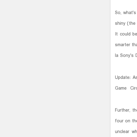
So, what's
shiny (the
It could b
smarter th
la Sony's 
(Update: A
Game Circ
Further, t
four on the
unclear wh