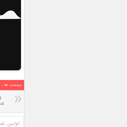
برچسب ها :
گ
اند