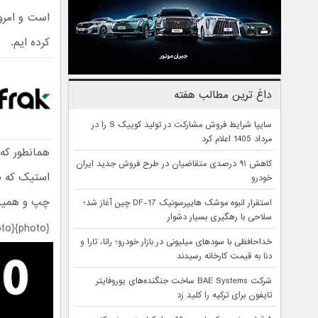
است و امروز
کرده ایم.
داغ ترین مطالب هفته
سایپا شرایط فروش مشارکت در تولید کوییک S را در
مرداد 1405 اعلام کرد
کاهش ۹۱ درصدی متقاضیان در طرح فروش جدید ایران
استیک که ب
خودرو
چپ و همین 
استقرار انبوه موشک هایپرسونیک DF-17 چین آغاز شد؛
سلاحی با رهگیری بسیار دشوار
{photo}92/12/25/Amazon-game-controller{/photo}
خداحافظی با سودهای میلیونی در بازار خودرو؛ رانا، تارا و
دنا به قیمت کارخانه رسیدند
شرکت BAE Systems ساخت جنگنده‌های یوروفایتر
تایفون برای ترکیه را کلید زد