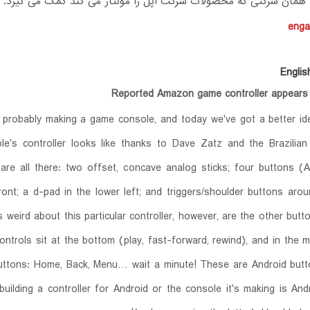
همان شرکتی که محصولات شرکت اپل را مونتاژ می کند کمک می گیرد.
enga
Englis
Reported Amazon game controller appears i
probably making a game console, and today we've got a better id
le's controller looks like thanks to Dave Zatz and the Brazilia
are all there: two offset, concave analog sticks; four buttons (
front; a d-pad in the lower left; and triggers/shoulder buttons aro
s weird about this particular controller, however, are the other butt
ontrols sit at the bottom (play, fast-forward, rewind), and in the m
uttons: Home, Back, Menu… wait a minute! These are Android butto
uilding a controller for Android or the console it's making is An