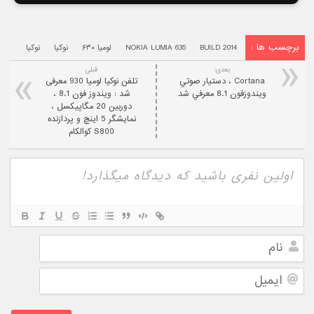
برچسب ها :
BUILD 2014
NOKIA LUMIA 635
لومیا ۶۳۰
نوکیا
نوکیا
بعدی:
قبلی
Cortana ، دستيار صوتي
تلفن نوکیا لومیا 930 معرفی
ويندوزفون 8.1 معرفي شد
شد : ویندوز فون 8.1 ،
دوربین 20 مگاپیکسل ،
نمایشگر 5 اینچ و پردازنده
S800 کوالکام
نام
ایمیل