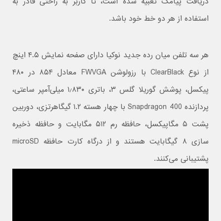
دریافت پیامک تعبیه شده است، تا کاربر به راحتی قادر به
استفاده از هر دو خط خود باشد.
هر سه تلفن میان رده جدید نوکیا دارای صفحه نمایش ۴.۵ اینچ
از نوع ClearBlack با رزولوشن FWVGA معادل ۸۵۴ در ۴۸۰
پیکسل، پوشش گوریلا گلس ۳، باتری ۱٫۸۳۰ میلی‌‌آمپر ساعتی،
پردازنده Snapdragon 400 با چهار هسته ۱.۲ گیگاهرتزی، دوربین
پشت ۵ مگاپیکسل، حافظه رم ۵۱۲ مگابایت و حافظه ذخیره
سازی ۸ گیگابایت هستند و از درگاه کارت حافظه microSD
پشتیبانی می‌کنند.