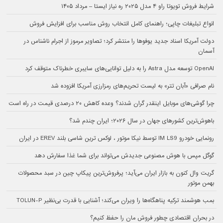
شرایط فروش تویوتا راو ۴ مدل ۲۰۲۵ ره نیاز ایستا – مرداد ۱۴۰۵
انواع تبلیغات چاپی؛ راهنمای کامل انتخاب روش مناسب برای افزایش فروش
دولت آمریکا اسناد جدید یوفوها را منتشر کرد؛ تصاویر مرموز از اجرام ناشناس در
آسمان
OpenAI توسعه مدل Astra را به دلیل توانایی‌های سایبری خطرناک متوقف کرد
نام صرافی «آبان‌ تتر» به لیست تحریم‌های رمزارزی آمریکا افزوده شد
چرا گوشی‌های موبایل اینقدر گران شدند؟ وعده کاهش ۲۰ درصدی قیمت در راه است
باهوش‌ترین کشورهای جهان در سال ۲۰۲۶؛ ایران چندم شد؟
رونمایی خودرو IM LS9 توسط نیکا موتور ، لوکس ترین شاسی بلند EREV در ایران
گوگل مپس با هوش مصنوعی جدیدش می‌تواند برای شما غذا سفارش دهد
گریت وال کنون به بازار ایران می‌آید؛ پرفروش‌ترین پیکاپ چین در سبد محصولات
بهمن موتور
بمب هوشمند ترکیه پناهگاه‌ها را ویران می‌کند؛ آشنایی با قدرت بی‌نظیر TOLUN-P
در بحران اقتصادی چطور فروش مان را حفظ کنیم؟