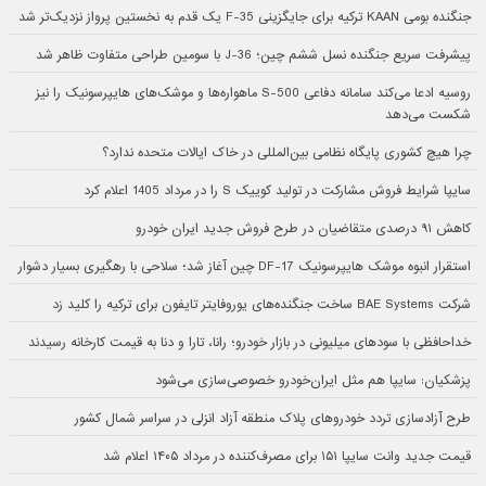
جنگنده بومی KAAN ترکیه برای جایگزینی F-35 یک قدم به نخستین پرواز نزدیک‌تر شد
پیشرفت سریع جنگنده نسل ششم چین؛ J-36 با سومین طراحی متفاوت ظاهر شد
روسیه ادعا می‌کند سامانه دفاعی S-500 ماهواره‌ها و موشک‌های هایپرسونیک را نیز
شکست می‌دهد
چرا هیچ کشوری پایگاه نظامی بین‌المللی در خاک ایالات متحده ندارد؟
سایپا شرایط فروش مشارکت در تولید کوییک S را در مرداد 1405 اعلام کرد
کاهش ۹۱ درصدی متقاضیان در طرح فروش جدید ایران خودرو
استقرار انبوه موشک هایپرسونیک DF-17 چین آغاز شد؛ سلاحی با رهگیری بسیار دشوار
شرکت BAE Systems ساخت جنگنده‌های یوروفایتر تایفون برای ترکیه را کلید زد
خداحافظی با سودهای میلیونی در بازار خودرو؛ رانا، تارا و دنا به قیمت کارخانه رسیدند
پزشکیان: سایپا هم مثل ایران‌خودرو خصوصی‌سازی می‌شود
طرح آزادسازی تردد خودروهای پلاک منطقه آزاد انزلی در سراسر شمال کشور
قیمت جدید وانت سایپا ۱۵۱ برای مصرف‌کننده در مرداد ۱۴۰۵ اعلام شد