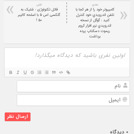
بعدی:
قبلی
کامپيوتر خود را از هر کجا با
قاتل تکنولوژی : شلیک به
تلفن اندرويدي خود کنترل
گلکسی اس ۵ با اسلحه کالیبر
کنيد : گوگل از نسخه
۵۰ !
اندرويدي نرم افزار کروم
ریموت دسکتاپ پرده
برداشت
نام
ایمیل
۰
دیدگاه