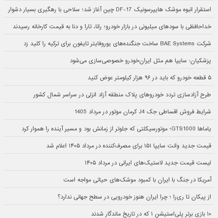
استقرار انبوه موشک هایپرسونیک DF-17 چین آغاز شد؛ سلاحی با رهگیری بسیار دشوار
خداحافظی با سودهای میلیونی در بازار خودرو؛ رانا، تارا و دنا به قیمت کارخانه رسیدند
شرکت BAE Systems ساخت جنگنده‌های یوروفایتر تایفون برای ترکیه را کلید زد
پزشکیان: سایپا هم مثل ایران‌خودرو خصوصی‌سازی می‌شود
۵ قطعه خودرو که باید در ۹۶ هزار کیلومتر عوض کنید
طرح آزادسازی تردد خودروهای پلاک منطقه آزاد انزلی در سراسر شمال کشور
شرایط فروش اقساطی جک J4 کرمان موتور در مرداد 1405
یاماها GTS1000؛ موتورسیکلتی که جلوتر از زمانش بود و مسیر آینده را هموار کرد
قیمت جدید وانت سایپا ۱۵۱ برای مصرف‌کننده در مرداد ۱۴۰۵ اعلام شد
لیست قیمت جدید لاستیک‌های ایرانی در مرداد ۱۴۰۵
آمریکا در جنگ با ایران با کمبود موشک‌های حیاتی مواجه است
از پیکان تا ری‌را ؛ چرا ایران هنوز خودرویی در سطح جهانی ندارد؟
۱۰ بازی برتر پلی‌استیشن ۱ که در تاریخ ماندگار شدند