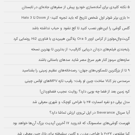
۵ نکته کلیدی برای آماده‌سازی خودرو پیش از سفرهای جاده‌ای در تابستان
۱۰ بازی برتر شوتر اول شخص تاریخ که باید تجربه کنید؛ از Doom تا Halo 3
گلس گوشی را این‌طور نصب کنید تا کج نشود و حباب نداشته باشد
گریت‌وال‌موتورز از کراس اوور Ora 5 پلاگین هیبریدی با فناوری Hi2 رونمایی کرد
رتبه‌بندی فیلم‌های دزدان دریایی کارائیب؛ از بدترین تا بهترین نسخه
سازه‌های مرموز کنار هرم سرخ مصر شاید سدهای باستانی باشند
۹ تا از بزرگترین تلسکوپ‌های جهان؛ رصدخانه‌های عظیم زمینی را بشناسید
مرسدس بنز VLE ساخت چین لو رفت؛ رقیب تازه MPVهای لوکس چینی
کره زمین بعد از فضا چه بویی دارد؟ روایت عجیب فضانوردان!
مدل برقی دو نفره اسمارت #۲ با طراحی کوچک و شهری معرفی شد
آیا سریال Severance در اپل تی‌وی ارزش تماشا دارد؟
فهرست گوشی‌های سامسونگ که اندروید ۱۷ آخرین آپدیت بزرگ آن‌ها خواهد بود
کیا سلتوس ۲۰۲۷ با طراحی مدرن و کابین پیشرفته برای بازار چین معرفی شد