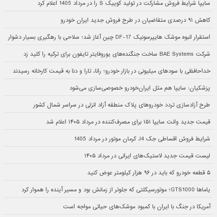
سایپا شرایط فروش مشارکت در تولید کوییک S را در مرداد 1405 اعلام کرد
کاهش ۹۱ درصدی متقاضیان در طرح فروش جدید ایران خودرو
استقرار انبوه موشک هایپرسونیک DF-17 چین آغاز شد؛ سلاحی با رهگیری بسیار دشوار
شرکت BAE Systems ساخت جنگنده‌های یوروفایتر تایفون برای ترکیه را کلید زد
خداحافظی با سودهای میلیونی در بازار خودرو؛ رانا، تارا و دنا به قیمت کارخانه رسیدند
پزشکیان: سایپا هم مثل ایران‌خودرو خصوصی‌سازی می‌شود
طرح آزادسازی تردد خودروهای پلاک منطقه آزاد انزلی در سراسر شمال کشور
قیمت جدید وانت سایپا ۱۵۱ برای مصرف‌کننده در مرداد ۱۴۰۵ اعلام شد
شرایط فروش اقساطی جک J4 کرمان موتور در مرداد 1405
لیست قیمت جدید لاستیک‌های ایرانی در مرداد ۱۴۰۵
۵ قطعه خودرو که باید در ۹۶ هزار کیلومتر عوض کنید
یاماها GTS1000؛ موتورسیکلتی که جلوتر از زمانش بود و مسیر آینده را هموار کرد
آمریکا در جنگ با ایران با کمبود موشک‌های حیاتی مواجه است