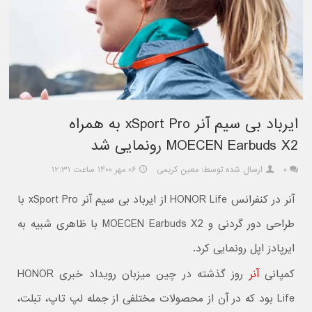
ایرباد بی سیم آنر xSport Pro به همراه
MOECEN Earbuds X2 رونمایی شد
۰
ارسال شده توسط: معین کریمی
۰۶ مهر ۱۴۰۰ ساعت ۱۲:۳۱
آنر در کنفرانس HONOR Life از ایرباد بی سیم آنر xSport Pro با
طراحی دور گردنی و MOECEN Earbuds X2 با ظاهری شبیه به
ایرپادز اپل رونمایی کرد.
کمپانی
آنر
روز گذشته در چین میزبان رویداد خبری HONOR
Life بود که در آن از محصولات مختلفی از جمله لپ تاپ، تبلت،