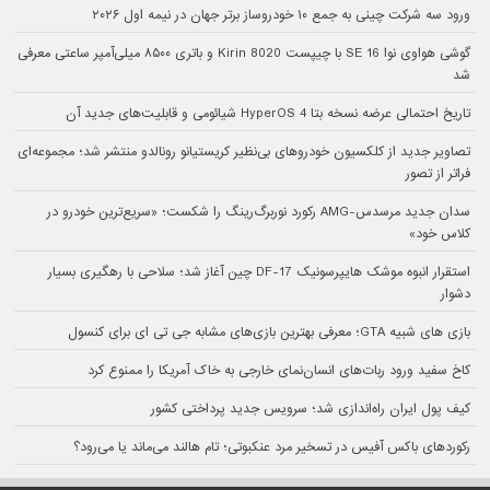
ورود سه شرکت چینی به جمع ۱۰ خودروساز برتر جهان در نیمه اول ۲۰۲۶
گوشی هواوی نوا 16 SE با چیپست Kirin 8020 و باتری ۸۵۰۰ میلی‌آمپر ساعتی معرفی
شد
تاریخ احتمالی عرضه نسخه بتا HyperOS 4 شیائومی و قابلیت‌های جدید آن
تصاویر جدید از کلکسیون خودروهای بی‌نظیر کریستیانو رونالدو منتشر شد؛ مجموعه‌ای
فراتر از تصور
سدان جدید مرسدس-AMG رکورد نوربرگ‌رینگ را شکست؛ «سریع‌ترین خودرو در
کلاس خود»
استقرار انبوه موشک هایپرسونیک DF-17 چین آغاز شد؛ سلاحی با رهگیری بسیار
دشوار
بازی های شبیه GTA؛ معرفی بهترین بازی‌های مشابه جی تی ای برای کنسول
کاخ سفید ورود ربات‌های انسان‌نمای خارجی به خاک آمریکا را ممنوع کرد
کیف پول ایران راه‌اندازی شد؛ سرویس جدید پرداختی کشور
رکوردهای باکس آفیس در تسخیر مرد عنکبوتی؛ تام هالند می‌ماند یا می‌رود؟