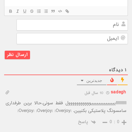
نام
ایمیل
۱
دیدگاه
جدیدترین
sadegh
10 سال قبل
اااااااااییییییییییییییووووووووووول فقط سونی.حالا برین طرفداری
سامسونگ پلاستیکی بکنیین. :Overjoy: :Overjoy: :Overjoy:
0
0
پاسخ