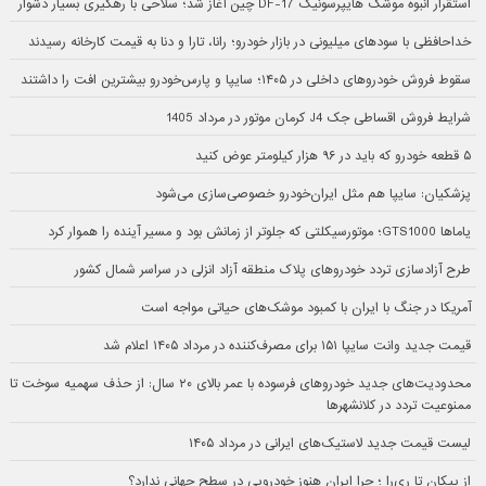
استقرار انبوه موشک هایپرسونیک DF-17 چین آغاز شد؛ سلاحی با رهگیری بسیار دشوار
خداحافظی با سودهای میلیونی در بازار خودرو؛ رانا، تارا و دنا به قیمت کارخانه رسیدند
سقوط فروش خودروهای داخلی در ۱۴۰۵؛ سایپا و پارس‌خودرو بیشترین افت را داشتند
شرایط فروش اقساطی جک J4 کرمان موتور در مرداد 1405
۵ قطعه خودرو که باید در ۹۶ هزار کیلومتر عوض کنید
پزشکیان: سایپا هم مثل ایران‌خودرو خصوصی‌سازی می‌شود
یاماها GTS1000؛ موتورسیکلتی که جلوتر از زمانش بود و مسیر آینده را هموار کرد
طرح آزادسازی تردد خودروهای پلاک منطقه آزاد انزلی در سراسر شمال کشور
آمریکا در جنگ با ایران با کمبود موشک‌های حیاتی مواجه است
قیمت جدید وانت سایپا ۱۵۱ برای مصرف‌کننده در مرداد ۱۴۰۵ اعلام شد
محدودیت‌های جدید خودروهای فرسوده با عمر بالای ۲۰ سال: از حذف سهمیه سوخت تا
ممنوعیت تردد در کلانشهرها
لیست قیمت جدید لاستیک‌های ایرانی در مرداد ۱۴۰۵
از پیکان تا ری‌را ؛ چرا ایران هنوز خودرویی در سطح جهانی ندارد؟