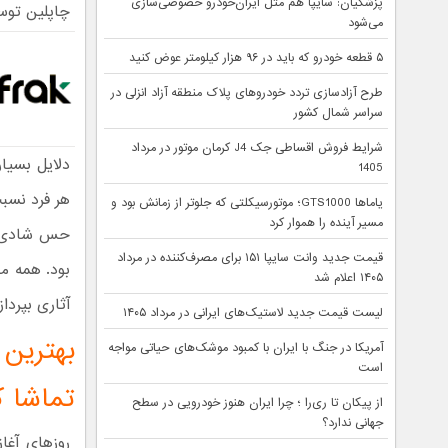
پزشکیان: سایپا هم مثل ایران‌خودرو خصوصی‌سازی
چاپلین توس
می‌شود
۵ قطعه خودرو که باید در ۹۶ هزار کیلومتر عوض کنید
طرح آزادسازی تردد خودروهای پلاک منطقه آزاد انزلی در
سراسر شمال کشور
شرایط فروش اقساطی جک J4 کرمان موتور در مرداد
دلایل بسیا
1405
هر فرد نسب
یاماها GTS1000؛ موتورسیکلتی که جلوتر از زمانش بود و
مسیر آینده را هموار کرد
حس شادی را
قیمت جدید وانت سایپا ۱۵۱ برای مصرف‌کننده در مرداد
بود. همه ما
۱۴۰۵ اعلام شد
آثاری بپرداز
لیست قیمت جدید لاستیک‌های ایرانی در مرداد ۱۴۰۵
بهترین 
آمریکا در جنگ با ایران با کمبود موشک‌های حیاتی مواجه
است
تماشا ک
از پیکان تا ری‌را ؛ چرا ایران هنوز خودرویی در سطح
جهانی ندارد؟
روزهای آغا