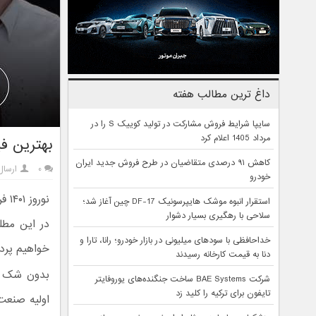
داغ ترین مطالب هفته
سایپا شرایط فروش مشارکت در تولید کوییک S را در
مرداد 1405 اعلام کرد
بهترین ف
کاهش ۹۱ درصدی متقاضیان در طرح فروش جدید ایران
۰
ارسال
خودرو
نور
استقرار انبوه موشک هایپرسونیک DF-17 چین آغاز شد؛
سلاحی با رهگیری بسیار دشوار
در این مطل
خداحافظی با سودهای میلیونی در بازار خودرو؛ رانا، تارا و
خواهیم پرد
دنا به قیمت کارخانه رسیدند
بدون شک یک
شرکت BAE Systems ساخت جنگنده‌های یوروفایتر
تایفون برای ترکیه را کلید زد
اولیه صنعت