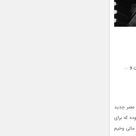
ن و …
. عصر جدید
ده که برای
 مالی وخیم