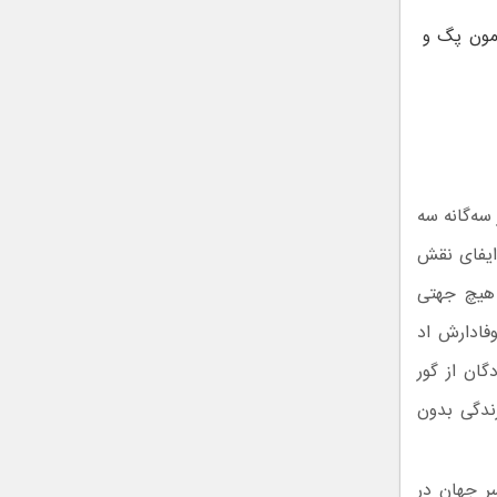
مون پگ و
سه‌گانه سه
 ایفای نقش
 هیچ جهتی
فادارش اد
گان از گور
زندگی بدون
میلیون دلار در سراسر جهان در