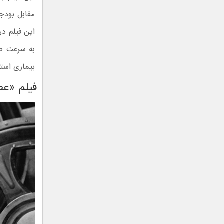
به سرعت طرف
بیماری است
فیلم «عصر جدی