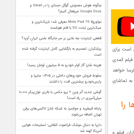
چگونه هوش مصنوعی گوگل جمنای را در Gmail و
Google Docs غیرفعال کنیم؟
موتورولا Moto Pad 70 معرفی شد؛ باریک‌ترین و
سبک‌ترین تبلت 5G با قلم هوشمند
قطعی اینترنت چه بلایی بر سر جایگاه علمی ایران آورد؟
 است برای
پزشکیان: تصمیم به بازگشایی کامل اینترنت گرفته شده
است
 فیلم کمدی
هزینه شارژ گاز کولر خودرو به ۵ میلیون تومان رسید!
رسا خواهد
سقوط فروش خودروهای داخلی در ۱۴۰۵؛ سایپا و
 به تماشای
پارس‌خودرو بیشترین افت را داشتند
گوشی جدید آنر وین ۲ پرو مکس با باتری غول‌پیکر ۱۰،۰۰۰
میلی‌آمپری در راه است!
 را
پایانه قیطریه و جوانمرد به شبکه شارژ تاکسی‌های برقی
تهران اضافه می‌شوند
دارپا به دنبال موشک فراصوت انقلابی؛ تسلیحات هوایی
آمریکا کهنه شد
ان فیلم و