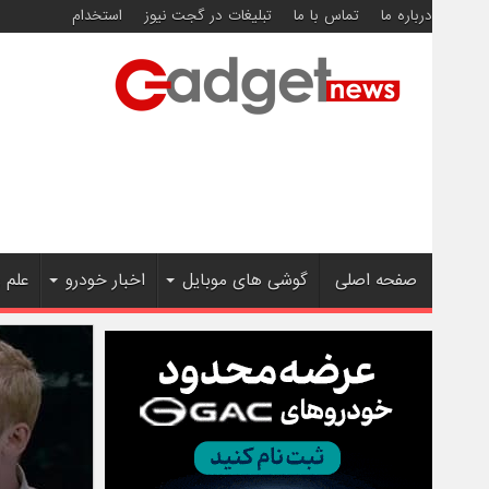
درباره ما
تماس با ما
تبلیغات در گجت نیوز
استخدام
صفحه اصلی
گوشی های موبایل
اخبار خودرو
علم 