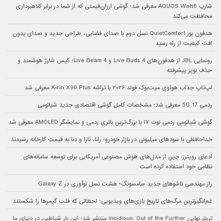
شارپ AQUOS Wish6 معرفی شد؛ گوشی ارزان‌قیمتی که از شما در برابر کلاهبرداری
محافظت می‌کند
هدفون بوز QuietComfort نسل دوم با صدای فضایی، طراحی جدید و صدای بدون
افت کیفیت از راه رسید
رونمایی JBL از هدفون‌های Live Buds 4 و Live Beam 4؛ کیس شارژ هوشمند و
حذف نویز پیشرفته
لپ‌تاپ جذاب هواوی میت‌بوک فولد ۲۰۲۶ با تراشه Kirin X90 Plus معرفی شد
ردمی 17 5G معرفی شد؛ مشخصات کامل گوشی اقتصادی جدید شیائومی
گوشی شیائومی ردمی نوت ۱۷ با بزرگ‌ترین باتری ردمی و نمایشگر AMOLED معرفی شد
خداحافظی با سودهای میلیونی در بازار خودرو؛ رانا، تارا و دنا به قیمت کارخانه رسیدند
ادعای رویترز: چین از مدل‌های هوش مصنوعی آمریکایی برای توسعه سامانه‌های
نظامی خود استفاده کرده است
راز مهندسی تاشوهای جدید سامسونگ؛ هشت نسل نوآوری در Galaxy Z
غم‌انگیزترین مرگ‌های تاریخ بازی‌های ویدیویی؛ لحظاتی که قلب گیمرها را شکستند
تریلر نهایی Insidious: Out of the Further منتشر شد؛ این بار شیاطین در دنیای ما