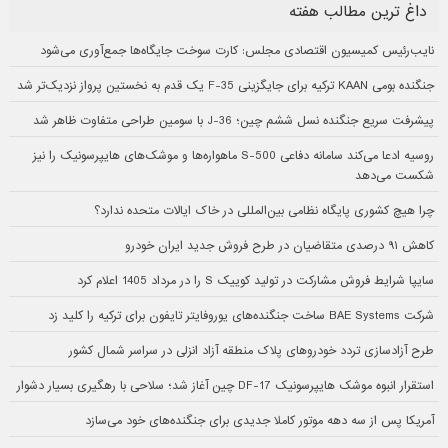
داغ ترین مطالب هفته
نایب‌رئیس کمیسیون اقتصادی مجلس: کارت سوخت جایگاه‌ها جمع‌آوری می‌شود
جنگنده بومی KAAN ترکیه برای جایگزینی F-35 یک قدم به نخستین پرواز نزدیک‌تر شد
پیشرفت سریع جنگنده نسل ششم چین؛ J-36 با سومین طراحی متفاوت ظاهر شد
روسیه ادعا می‌کند سامانه دفاعی S-500 ماهواره‌ها و موشک‌های هایپرسونیک را نیز
شکست می‌دهد
چرا هیچ کشوری پایگاه نظامی بین‌المللی در خاک ایالات متحده ندارد؟
کاهش ۹۱ درصدی متقاضیان در طرح فروش جدید ایران خودرو
سایپا شرایط فروش مشارکت در تولید کوییک S را در مرداد 1405 اعلام کرد
شرکت BAE Systems ساخت جنگنده‌های یوروفایتر تایفون برای ترکیه را کلید زد
طرح آزادسازی تردد خودروهای پلاک منطقه آزاد انزلی در سراسر شمال کشور
استقرار انبوه موشک هایپرسونیک DF-17 چین آغاز شد؛ سلاحی با رهگیری بسیار دشوار
آمریکا پس از سه دهه موتور کاملا جدیدی برای جنگنده‌های خود می‌سازد