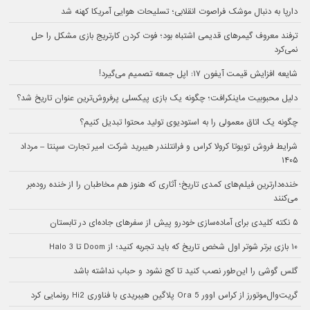
دارپا به دنبال موشک فراصوت انقلابی؛ تسلیحات هوایی آمریکا کهنه شد
ترفند معروف گیمرهای قدیمی اشتباه بود؛ فوت کردن کارتریج بازی مشکل را حل
نمی‌کرد
شایعه افزایش قیمت آیفون ۱۷: اپل جمعه تصمیم می‌گیرد!
دلیل محبوبیت ماینکرافت؛ چگونه یک بازی پیکسلی پرفروش‌ترین عنوان تاریخ شد؟
چگونه یک اتاق معمولی را به استودیوی تولید محتوا تبدیل کنیم؟
شرایط فروش تویوتا کرولا کراس و فرانتلندر هیبرید شرکت امیر تجارت سپنتا – مرداد
۱۴۰۵
خنده‌دارترین فیلم‌های کمدی تاریخ؛ آثاری که هنوز هم مخاطبان را از خنده روده‌بر
می‌کنند
۵ نکته کلیدی برای آماده‌سازی خودرو پیش از سفرهای جاده‌ای در تابستان
۱۰ بازی برتر شوتر اول شخص تاریخ که باید تجربه کنید؛ از Doom تا Halo 3
گلس گوشی را این‌طور نصب کنید تا کج نشود و حباب نداشته باشد
گریت‌وال‌موتورز از کراس اوور Ora 5 پلاگین هیبریدی با فناوری Hi2 رونمایی کرد