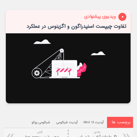
ویدیوی پیشنهادی
تفاوت چیپست اسنپدراگون و اگزینوس در عملکرد
برچسب ها :
آپدیت MIUI 13
آپدیت شیائومی
شیائومی پوکو
بعدی:
قبلی