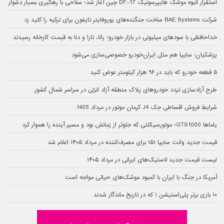
استقرار انبوه موشک هایپرسونیک DF-17 چین آغاز شد؛ سلاحی با رهگیری بسیار دشوار
شرکت BAE Systems ساخت جنگنده‌های یوروفایتر تایفون برای ترکیه را کلید زد
خداحافظی با سودهای میلیونی در بازار خودرو؛ رانا، تارا و دنا به قیمت کارخانه رسیدند
پزشکیان: سایپا هم مثل ایران‌خودرو خصوصی‌سازی می‌شود
۵ قطعه خودرو که باید در ۹۶ هزار کیلومتر عوض کنید
طرح آزادسازی تردد خودروهای پلاک منطقه آزاد انزلی در سراسر شمال کشور
شرایط فروش اقساطی جک J4 کرمان موتور در مرداد 1405
یاماها GTS1000؛ موتورسیکلتی که جلوتر از زمانش بود و مسیر آینده را هموار کرد
قیمت جدید وانت سایپا ۱۵۱ برای مصرف‌کننده در مرداد ۱۴۰۵ اعلام شد
لیست قیمت جدید لاستیک‌های ایرانی در مرداد ۱۴۰۵
آمریکا در جنگ با ایران با کمبود موشک‌های حیاتی مواجه است
۱۰ بازی برتر پلی‌استیشن ۱ که در تاریخ ماندگار شدند