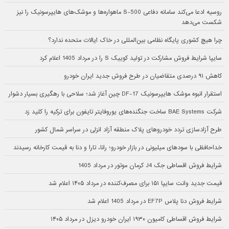
روسیه ادعا می‌کند سامانه دفاعی S-500 ماهواره‌ها و موشک‌های هایپرسونیک را نیز
شکست می‌دهد
چرا هیچ کشوری پایگاه نظامی بین‌المللی در خاک ایالات متحده ندارد؟
سایپا شرایط فروش مشارکت در تولید کوییک S را در مرداد 1405 اعلام کرد
کاهش ۹۱ درصدی متقاضیان در طرح فروش جدید ایران خودرو
استقرار انبوه موشک هایپرسونیک DF-17 چین آغاز شد؛ سلاحی با رهگیری بسیار دشوار
شرکت BAE Systems ساخت جنگنده‌های یوروفایتر تایفون برای ترکیه را کلید زد
طرح آزادسازی تردد خودروهای پلاک منطقه آزاد انزلی در سراسر شمال کشور
خداحافظی با سودهای میلیونی در بازار خودرو؛ رانا، تارا و دنا به قیمت کارخانه رسیدند
شرایط فروش اقساطی جک J4 کرمان موتور در مرداد 1405
قیمت جدید وانت سایپا ۱۵۱ برای مصرف‌کننده در مرداد ۱۴۰۵ اعلام شد
شرایط فروش دنا پلاس EF7P در مرداد 1405 اعلام شد
شرایط فروش اقساطی کامیون ۱۹۳۰ ایران خودرو دیزل در مرداد ۱۴۰۵