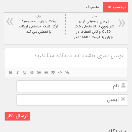
برچسب ها :
سامسونگ
بعدی:
قبلی
ال جي و معرفي اولین
اورکات با پايان خط رسيد :
تلویزیون UHD منحنی شکل
گوگل شبکه اجتماعي اورکات
OLED و قابل انعطاف در
را تعطيل مي کند
جهان به قيمت 11.697 دلار
نام
ایمیل
۰
دیدگاه