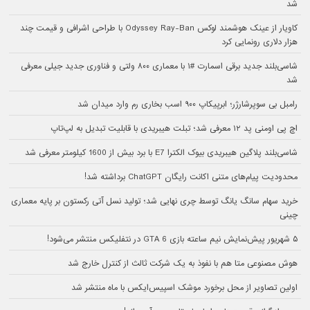
شد
کاویار از عینک هوشمند لوکس Odyssey Ray-Ban با طراحی اشرافی و قیمت چند
هزار دلاری رونمایی کرد
شاسی‌بلند جدید برقی اسمارت #۱ با معماری ۸۰۰ ولتی و فناوری جدید جیلی معرفی
شد
رامبل بی سوپرشارژر؛ ابرپیکاپ ۹۰۰ اسب بخاری رم وارد میدان شد
اچ پی اومنی پد ۱۲ معرفی شد؛ تبلت هیبریدی با قابلیت تبدیل به لپ‌تاپ
شاسی‌بلند پلاگین هیبریدی بیوک الکترا E7 با برد بیش از 1600 کیلومتر معرفی شد
محدودیت پیام‌های متنی اکانت رایگان ChatGPT برداشته شد!
خرید سهام سانگ‌ یانگ توسط چری نهایی شد؛ تولید نسل آتی رکستون بر پایه معماری
چینی
۵ شهریور پیش‌نمایش نیم ساعته بازی GTA 6 در نتفلیکس منتشر می‌شود!
هوش مصنوعی متا هم با نفوذ به یک شرکت ثالث از کنترل خارج شد
اولین تصاویر از محل برخورد موشک اسپیس‌ایکس با ماه منتشر شد