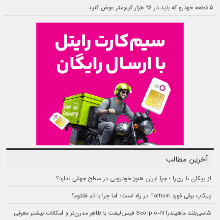
۵ قطعه خودرو که باید در ۹۶ هزار کیلومتر عوض کنید
آخرین مطالب
از پیکان تا ری‌را ؛ چرا ایران هنوز خودرویی در سطح جهانی ندارد؟
پیکاپ برقی فورد Fathom در راه است؛ اما چرا با نام فانتوم؟
شاسی‌بلند ماهیندرا Scorpio-N فیس‌لیفت با ظاهر مدرن‌تر و امکانات بیشتر معرفی