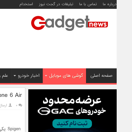
درباره ما
تماس با ما
تبلیغات در گجت نیوز
استخدام
صفحه اصلی
گوشی های موبایل
اخبار خودرو
علم 
iPhone 6 Air ، نام احتمالي نسخه 5.5 اينچ
۰
ارسال
igen