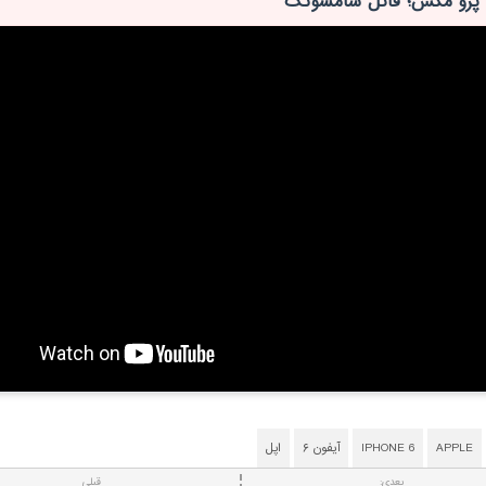
APPLE
IPHONE 6
آیفون ۶
اپل
بعدی:
قبلی