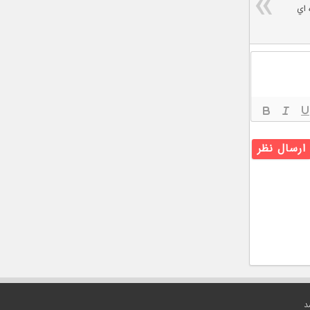
رنده اي
د