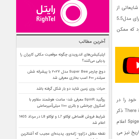
ایعاتی از
عرضه نسخه 5.5 اینچی از آیفون جدید می گویند، Spigen فروش کاور های آیفون 6 برای مدل5.5
 نام iPhone 6 Air دیده می شود که ممکن
آخرین مطالب
اپلیکیشن‌های اندرویدی چگونه موقعیت مکانی کاربران را
ردیابی می‌کنند؟
دوج چارجر Super Bee مدل ۲۰۲۷ با پیشرانه شش
سیلندر ۶۰۰ اسب بخاری معرفی شد
حیات روی زمین شاید دو بار شکل گرفته باشد
ی جدید خود را در
روگبید SpinR معرفی شد؛ ساعت هوشمند مقاوم با
اسکرول چرخشی و باتری ۱۱۰۰ میلی‌آمپرساعتی
حساب گوگل پلاس خود منتشر کرده که در پایین آن عبارت There is Something in the Air ذکر
شرایط فروش اقساطی لوکانو L7 و لوکانو L8 در مرداد 1405
شده است و می تواند دلیل دیگری بر استفاده از نام Air برای آِفون جدید باشد. Spigen اعلام
اعلام شد
ام تاریخ نیز می
نقطه مقابل دژاوو؛ ژامه‌وو، پدیده‌ای عجیب که آشناترین