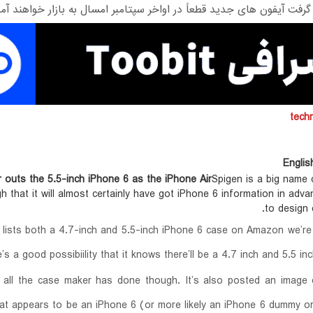
گرفت آیفون های جدید قطعاً در اواخر سپتامبر امسال به بازار خواهند آمد
tech
Englis
outs the 5.5-inch iPhone 6 as the iPhone Air
Spigen is a big name 
h that it will almost certainly have got iPhone 6 information in adva
to design c
 lists both a 4.7-inch and 5.5-inch iPhone 6 case on Amazon we’re 
e’s a good possibiility that it knows there’ll be a 4.7 inch and 5.5 in
 all the case maker has done though. It’s also posted an image
at appears to be an iPhone 6 (or more likely an iPhone 6 dummy or