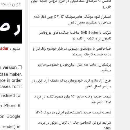
کاهش ۹۱ درصدی متقاضیان در طرح فروش جدید ایران
توان نتیجه 
خودرو
استقرار انبوه موشک هایپرسونیک DF-17 چین آغاز شد؛
سلاحی با رهگیری بسیار دشوار
شرکت BAE Systems ساخت جنگنده‌های یوروفایتر
تایفون برای ترکیه را کلید زد
منبع :
radar
خداحافظی با سودهای میلیونی در بازار خودرو؛ رانا، تارا و
دنا به قیمت کارخانه رسیدند
پزشکیان: سایپا هم مثل ایران‌خودرو خصوصی‌سازی
h version
می‌شود
case maker,
nce in order
طرح آزادسازی تردد خودروهای پلاک منطقه آزاد انزلی در
ases for it.
سراسر شمال کشور
inclined to
قیمت جدید وانت سایپا ۱۵۱ برای مصرف‌کننده در مرداد
۱۴۰۵ اعلام شد
ch iPhone 6.
لیست قیمت جدید لاستیک‌های ایرانی در مرداد ۱۴۰۵
 on Google
شرایط فروش اقساطی جک J4 کرمان موتور در مرداد
 render) in
1405