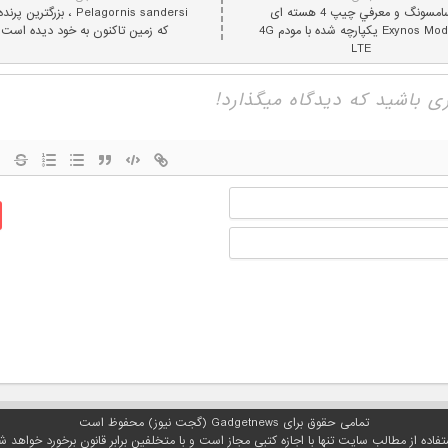
سامسونگ و معرفي چیپ 4 هسته ای
Pelagornis sandersi ، بزرگترين پ
Exynos ModAP یکپارچه شده با مودم 4G
که زمين تاکنون به خود ديده است
LTE
نام
ایمیل
تمامی حقوق برای Gadgetnews (گجت نیوز) محفوظ است
تفاده از مطالب سایت تنها با اجازه کتبی مجاز است و با متخلفین برابر قانون برخورد خواهد ش