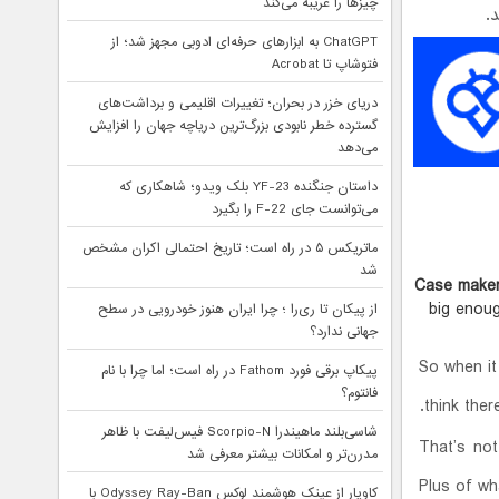
چیزها را غریبه می‌کند
.
ChatGPT به ابزارهای حرفه‌ای ادوبی مجهز شد؛ از
فتوشاپ تا Acrobat
دریای خزر در بحران؛ تغییرات اقلیمی و برداشت‌های
گسترده خطر نابودی بزرگ‌ترین دریاچه جهان را افزایش
می‌دهد
داستان جنگنده YF-23 بلک ویدو؛ شاهکاری که
می‌توانست جای F-22 را بگیرد
ماتریکس ۵ در راه است؛ تاریخ احتمالی اکران مشخص
شد
Case maker 
big enoug
از پیکان تا ری‌را ؛ چرا ایران هنوز خودرویی در سطح
جهانی ندارد؟
So when it
پیکاپ برقی فورد Fathom در راه است؛ اما چرا با نام
فانتوم؟
think ther
شاسی‌بلند ماهیندرا Scorpio-N فیس‌لیفت با ظاهر
That’s not
مدرن‌تر و امکانات بیشتر معرفی شد
Plus of wh
کاویار از عینک هوشمند لوکس Odyssey Ray-Ban با