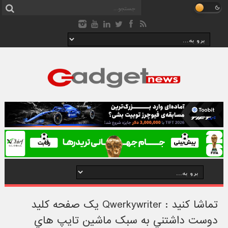
تماشا کنيد : Qwerkywriter يک صفحه کليد
دوست داشتني به سبک ماشين تايپ هاي