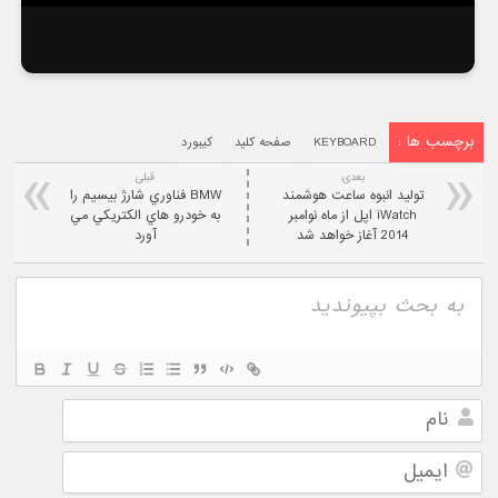
برچسب ها :
KEYBOARD
صفحه کلید
کیبورد
بعدی:
قبلی
توليد انبوه ساعت هوشمند
BMW فناوري شارژ بيسيم را
iWatch اپل از ماه نوامبر
به خودرو هاي الکتريکي مي
2014 آغاز خواهد شد
آورد
نام
ایمیل