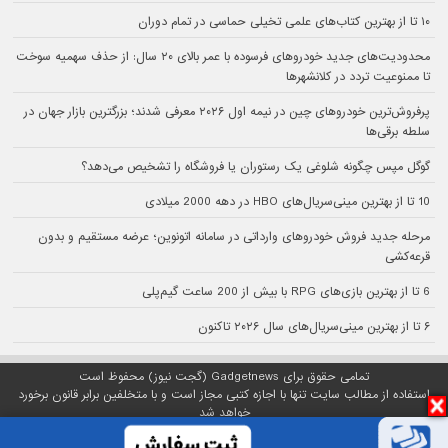
۱۰ تا از بهترین کتاب‌های علمی تخیلی حماسی در تمام دوران
محدودیت‌های جدید خودروهای فرسوده با عمر بالای ۲۰ سال: از حذف سهمیه سوخت
تا ممنوعیت تردد در کلانشهرها
پرفروش‌ترین خودروهای چین در نیمه اول ۲۰۲۶ معرفی شدند؛ بزرگترین بازار جهان در
سلطه برقی‌ها
گوگل مپس چگونه شلوغی یک رستوران یا فروشگاه را تشخیص می‌دهد؟
10 تا از بهترین مینی‌سریال‌های HBO در دهه 2000 میلادی
مرحله جدید فروش خودروهای وارداتی در سامانه اتونوین؛ عرضه مستقیم و بدون
قرعه‌کشی
6 تا از بهترین بازی‌های RPG با بیش از 200 ساعت گیم‌پلی
۶ تا از بهترین مینی‌سریال‌های سال ۲۰۲۶ تاکنون
تمامی حقوق برای Gadgetnews (گجت نیوز) محفوظ است
استفاده از مطالب سایت تنها با اجازه کتبی مجاز است و با متخلفین برابر قانون برخورد
خواهد شد
پلتفرم گجت نیوز روی
سرور اختصاصی
مبین هاست میزبانی می‌شود