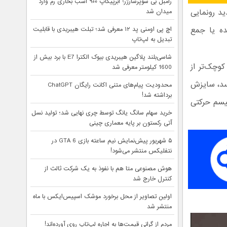
رامبل بی سوپرشارژر؛ ابرپیکاپ ۹۰۰ اسب بخاری رم وارد
راحی جدید رونمایی
میدان شد
ده یا جمع
اچ پی اومنی پد ۱۲ معرفی شد؛ تبلت هیبریدی با قابلیت
تبدیل به لپ‌تاپ
شاسی‌بلند پلاگین هیبریدی بیوک الکترا E7 با برد بیش از
 حتی کوچک‌تر از
1600 کیلومتر معرفی شد
برسد، سایزش
محدودیت پیام‌های متنی اکانت رایگان ChatGPT
برداشته شد!
یسم حرکتی
خرید سهام سانگ‌ یانگ توسط چری نهایی شد؛ تولید نسل
آتی رکستون بر پایه معماری چینی
۵ شهریور پیش‌نمایش نیم ساعته بازی GTA 6 در
نتفلیکس منتشر می‌شود!
هوش مصنوعی متا هم با نفوذ به یک شرکت ثالث از
کنترل خارج شد
اولین تصاویر از محل برخورد موشک اسپیس‌ایکس با ماه
منتشر شد
مردم از گرانی قیمت‌ها به اجاره لپ‌تاپ روی آورده‌اند!