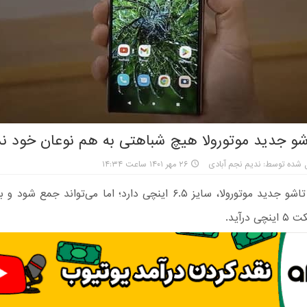
و جدید موتورولا هیچ شباهتی به هم نوعان خود ند
 شده توسط: ندیم نجم آبادی
۲۶ مهر ۱۴۰۱ ساعت ۱۴:۳۴
این گوشی تاشو جدید موتورولا، سایز ۶.۵ اینچی دارد؛ اما می‌تواند ج
 درآید.