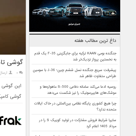
داغ ترین مطالب هفته
جنگنده بومی KAAN ترکیه برای جایگزینی F-35 یک قدم
به نخستین پرواز نزدیک‌تر شد
گوشی تاش
پیشرفت سریع جنگنده نسل ششم چین؛ J-36 با سومین
۰
ارسال
طراحی متفاوت ظاهر شد
روسیه ادعا می‌کند سامانه دفاعی S-500 ماهواره‌ها و
موشک‌های هایپرسونیک را نیز شکست می‌دهد
گوشی کامپکت ۵ اینچی
چرا هیچ کشوری پایگاه نظامی بین‌المللی در خاک ایالات
متحده ندارد؟
سایپا شرایط فروش مشارکت در تولید کوییک S را در
مرداد 1405 اعلام کرد