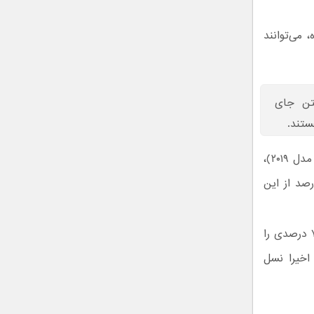
می‌توانند
فتن جای
ستند.
ناگفته نماند با وجود اقبال عمومی نسبت به نخستین گوشی منعطف موتورولا (ریزر مدل ۲۰۱۹)،
ل را در صنعت گوشی‌های منعطف می‌زند. کمپانی کره‌ای، ۶۲ درصد از این
بر اساس گزارش تحلیلی کانترپوینت، بازار گوشی‌های منعطف در سال ۲۰۲۲ رشد ۷۳ درصدی را
 اخیرا نسل