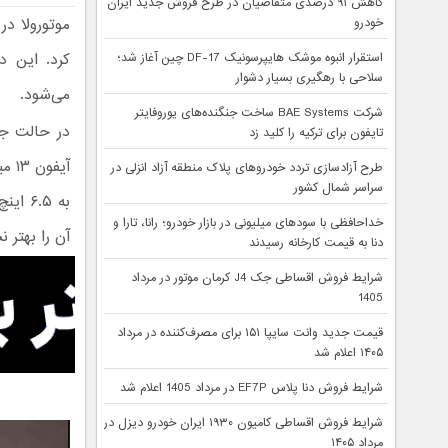
کاهش ۹۱ درصدی متقاضیان در طرح فروش جدید ایران
خودرو
کرد. این د
استقرار انبوه موشک هایپرسونیک DF-17 چین آغاز شد؛
سلاحی با رهگیری بسیار دشوار
می‌شود.
شرکت BAE Systems ساخت جنگنده‌های یوروفایتر
تایفون برای ترکیه را کلید زد
آیف
طرح آزادسازی تردد خودروهای پلاک منطقه آزاد انزلی در
سراسر شمال کشور
به ۶.۵ اینچ افزایش می‌یابد؛ تقریبا هم‌اندازه با آیفون ۱۴ پرو مکس! این
خداحافظی با سودهای میلیونی در بازار خودرو؛ رانا، تارا و
آن را بهتر 
دنا به قیمت کارخانه رسیدند
شرایط فروش اقساطی جک J4 کرمان موتور در مرداد
1405
قیمت جدید وانت سایپا ۱۵۱ برای مصرف‌کننده در مرداد
۱۴۰۵ اعلام شد
شرایط فروش دنا پلاس EF7P در مرداد 1405 اعلام شد
شرایط فروش اقساطی کامیون ۱۹۳۰ ایران خودرو دیزل در
مرداد ۱۴۰۵