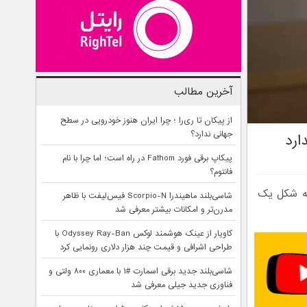
آخرین مطالب
از پیکان تا ری‌را ؛ چرا ایران هنوز خودرویی در سطح
جهانی ندارد؟
ارد
پیکاپ برقی فورد Fathom در راه است؛ اما چرا با نام
فانتوم؟
مع شود و به شکل یک
شاسی‌بلند ماهیندرا Scorpio-N فیس‌لیفت با ظاهر
مدرن‌تر و امکانات بیشتر معرفی شد
کاویار از عینک هوشمند لوکس Odyssey Ray-Ban با
طراحی اشرافی و قیمت چند هزار دلاری رونمایی کرد
شاسی‌بلند جدید برقی اسمارت #۱ با معماری ۸۰۰ ولتی و
فناوری جدید جیلی معرفی شد