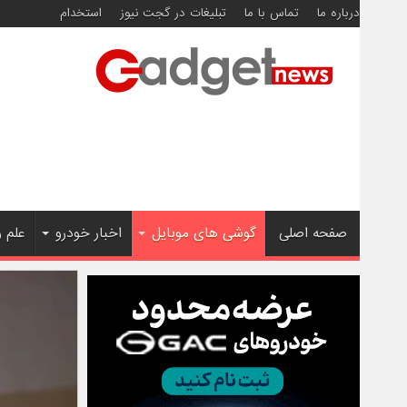
درباره ما
تماس با ما
تبلیغات در گجت نیوز
استخدام
صفحه اصلی
گوشی های موبایل
اخبار خودرو
علم 