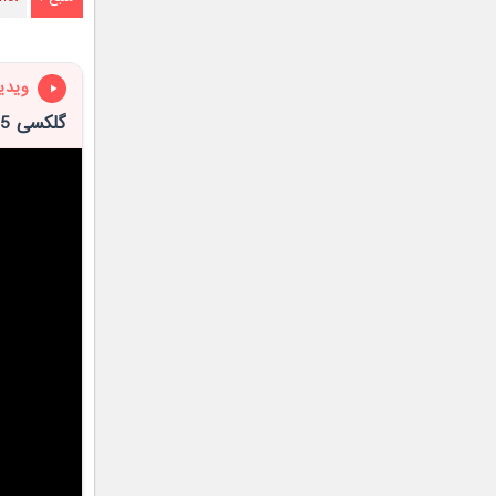
ویدی
گلکسی A55 بخریم یا S23 FE؟ بهترین گوشی‌های 20 میلیونی سامسونگ