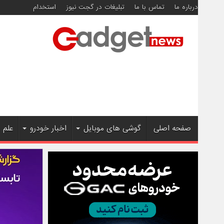
درباره ما
تماس با ما
تبلیغات در گجت نیوز
استخدام
صفحه اصلی
گوشی های موبایل
اخبار خودرو
علم 