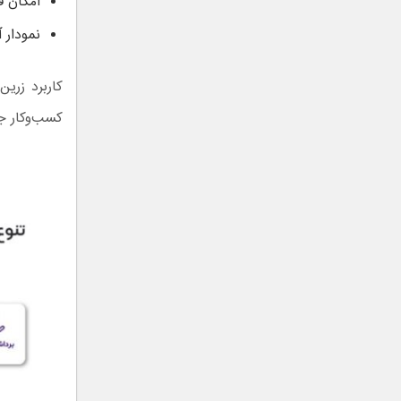
امکان 
نمودار 
کاربرد زری
کسب‌و‌کار ج