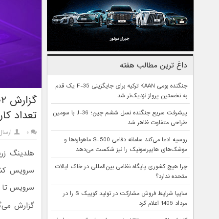
داغ ترین مطالب هفته
جنگنده بومی KAAN ترکیه برای جایگزینی F-35 یک قدم
به نخستین پرواز نزدیک‌تر شد
تعداد کار
پیشرفت سریع جنگنده نسل ششم چین؛ J-36 با سومین
طراحی متفاوت ظاهر شد
۰
ارسال
روسیه ادعا می‌کند سامانه دفاعی S-500 ماهواره‌ها و
موشک‌های هایپرسونیک را نیز شکست می‌دهد
چرا هیچ کشوری پایگاه نظامی بین‌المللی در خاک ایالات
متحده ندارد؟
سرویس تا پایان تابس
سایپا شرایط فروش مشارکت در تولید کوییک S را در
مرداد 1405 اعلام کرد
گزارش می‌گ