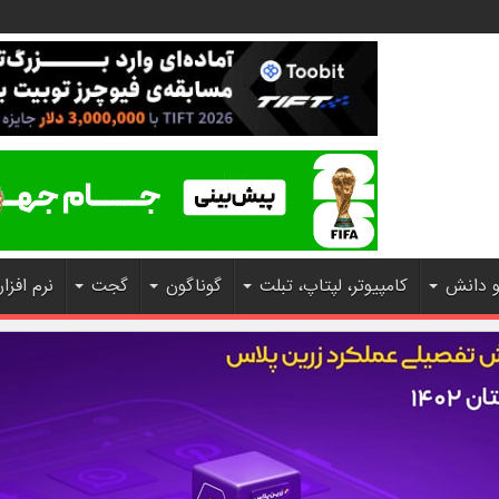
و دانش
کامپیوتر، لپتاپ، تبلت
گوناگون
گجت
نرم افزار