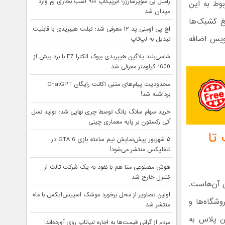
رامبل بی سوپرشارژر؛ ابرپیکاپ ۹۰۰ اسب بخاری رم وارد
بوط به این
میدان شد
لغ کشبک‌ها
اچ پی اومنی پد ۱۲ معرفی شد؛ تبلت هیبریدی با قابلیت
ویس اضافه
تبدیل به لپ‌تاپ
شاسی‌بلند پلاگین هیبریدی بیوک الکترا E7 با برد بیش از
1600 کیلومتر معرفی شد
محدودیت پیام‌های متنی اکانت رایگان ChatGPT
برداشته شد!
خرید سهام سانگ‌ یانگ توسط چری نهایی شد؛ تولید نسل
آتی رکستون بر پایه معماری چینی
تا
۵ شهریور پیش‌نمایش نیم ساعته بازی GTA 6 در
نتفلیکس منتشر می‌شود!
هوش مصنوعی متا هم با نفوذ به یک شرکت ثالث از
کنترل خارج شد
‌ آن‌هاست.
اولین تصاویر از محل برخورد موشک اسپیس‌ایکس با ماه
وشگاه‌ها و
منتشر شد
ن پلاس به
مردم از گرانی قیمت‌ها به اجاره لپ‌تاپ روی آورده‌اند!