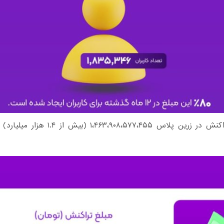
مبلغ کل تراکنش در زرین پلاس ۱،۴۶۳،۹۰۸،۵۷۷،۴۵۵ (