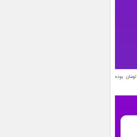
بیش از ۱.۴ هزار میلیارد) تومان بوده