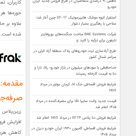
کاهش ۹۱ درصدی متقاضیان در طرح فروش جدید ایران
کاربران، تع
خودرو
حوزه‌ها هر
استقرار انبوه موشک هایپرسونیک DF-17 چین آغاز شد؛
علاوه بر ح
سلاحی با رهگیری بسیار دشوار
شده است.
شرکت BAE Systems ساخت جنگنده‌های یوروفایتر
تایفون برای ترکیه را کلید زد
طرح آزادسازی تردد خودروهای پلاک منطقه آزاد انزلی در
سراسر شمال کشور
خداحافظی با سودهای میلیونی در بازار خودرو؛ رانا، تارا و
دنا به قیمت کارخانه رسیدند
مقدمه: 
شرایط فروش اقساطی جک J4 کرمان موتور در مرداد
1405
صرفه‌جو
قیمت جدید وانت سایپا ۱۵۱ برای مصرف‌کننده در مرداد
۱۴۰۵ اعلام شد
زرین‌پلاس 
شرایط فروش دنا پلاس EF7P در مرداد 1405 اعلام شد
افزایش فرو
شرایط فروش اقساطی کامیون ۱۹۳۰ ایران خودرو دیزل در
کاهش هزینه
مرداد ۱۴۰۵