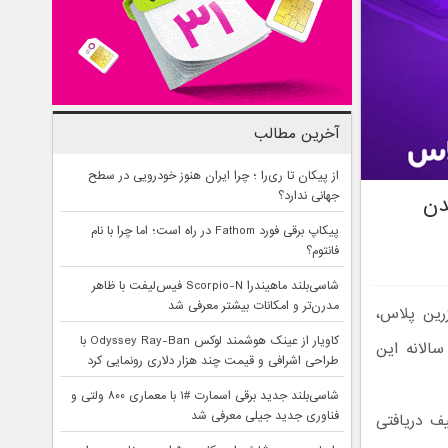
آخرین مطالب
از پیکان تا ری‌را ؛ چرا ایران هنوز خودرویی در سطح
جهانی ندارد؟
نش، ۴ برابر شدن
پیکاپ برقی فورد Fathom در راه است؛ اما چرا با نام
فانتوم؟
شاسی‌بلند ماهیندرا Scorpio-N فیس‌لیفت با ظاهر
مدرن‌تر و امکانات بیشتر معرفی شد
. زرین پلاس،
کاویار از عینک هوشمند لوکس Odyssey Ray-Ban با
عملکرد سالانه این
طراحی اشرافی و قیمت چند هزار دلاری رونمایی کرد
شاسی‌بلند جدید برقی اسمارت #۱ با معماری ۸۰۰ ولتی و
فناوری جدید جیلی معرفی شد
ف دریافتی