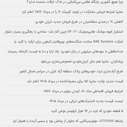
چرا هیچ کشوری پایگاه نظامی بین‌المللی در خاک ایالات متحده ندارد؟
سایپا شرایط فروش مشارکت در تولید کوییک S را در مرداد 1405 اعلام کرد
کاهش ۹۱ درصدی متقاضیان در طرح فروش جدید ایران خودرو
استقرار انبوه موشک هایپرسونیک DF-17 چین آغاز شد؛ سلاحی با رهگیری بسیار دشوار
شرکت BAE Systems ساخت جنگنده‌های یوروفایتر تایفون برای ترکیه را کلید زد
خداحافظی با سودهای میلیونی در بازار خودرو؛ رانا، تارا و دنا به قیمت کارخانه رسیدند
پزشکیان: سایپا هم مثل ایران‌خودرو خصوصی‌سازی می‌شود
طرح آزادسازی تردد خودروهای پلاک منطقه آزاد انزلی در سراسر شمال کشور
قیمت جدید وانت سایپا ۱۵۱ برای مصرف‌کننده در مرداد ۱۴۰۵ اعلام شد
شرایط فروش اقساطی جک J4 کرمان موتور در مرداد 1405
لیست قیمت جدید لاستیک‌های ایرانی در مرداد ۱۴۰۵
۵ قطعه خودرو که باید در ۹۶ هزار کیلومتر عوض کنید
یاماها GTS1000؛ موتورسیکلتی که جلوتر از زمانش بود و مسیر آینده را هموار کرد