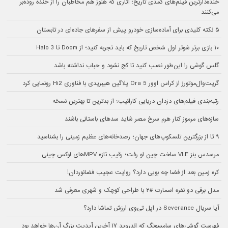
خنده‌دارترین فیلم‌های کمدی تاریخ؛ آثاری که هنوز هم مخاطبان را از خنده روده‌بر
می‌کنند
۵ نکته کلیدی برای آماده‌سازی خودرو پیش از سفرهای جاده‌ای در تابستان
۱۰ بازی برتر شوتر اول شخص تاریخ که باید تجربه کنید؛ از Doom تا Halo 3
گلس گوشی را این‌طور نصب کنید تا کج نشود و حباب نداشته باشد
گریت‌وال‌موتورز از کراس اوور Ora 5 پلاگین هیبریدی با فناوری Hi2 رونمایی کرد
رتبه‌بندی فیلم‌های دزدان دریایی کارائیب؛ از بدترین تا بهترین نسخه
سازه‌های مرموز کنار هرم سرخ مصر شاید سدهای باستانی باشند
۹ تا از بزرگترین تلسکوپ‌های جهان؛ رصدخانه‌های عظیم زمینی را بشناسید
مرسدس بنز VLE ساخت چین لو رفت؛ رقیب تازه MPVهای لوکس چینی
کره زمین بعد از فضا چه بویی دارد؟ روایت عجیب فضانوردان!
مدل برقی دو نفره اسمارت #۲ با طراحی کوچک و شهری معرفی شد
آیا سریال Severance در اپل تی‌وی ارزش تماشا دارد؟
فهرست گوشی‌های سامسونگ که اندروید ۱۷ آخرین آپدیت بزرگ آن‌ها خواهد بود