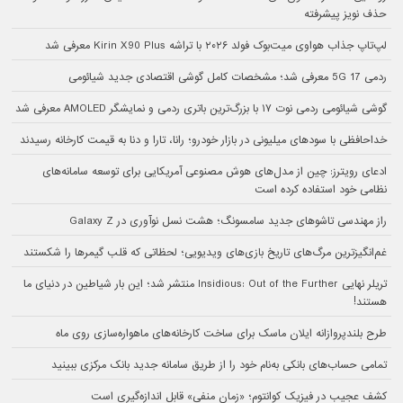
حذف نویز پیشرفته
لپ‌تاپ جذاب هواوی میت‌بوک فولد ۲۰۲۶ با تراشه Kirin X90 Plus معرفی شد
ردمی 17 5G معرفی شد؛ مشخصات کامل گوشی اقتصادی جدید شیائومی
گوشی شیائومی ردمی نوت ۱۷ با بزرگ‌ترین باتری ردمی و نمایشگر AMOLED معرفی شد
خداحافظی با سودهای میلیونی در بازار خودرو؛ رانا، تارا و دنا به قیمت کارخانه رسیدند
ادعای رویترز: چین از مدل‌های هوش مصنوعی آمریکایی برای توسعه سامانه‌های
نظامی خود استفاده کرده است
راز مهندسی تاشوهای جدید سامسونگ؛ هشت نسل نوآوری در Galaxy Z
غم‌انگیزترین مرگ‌های تاریخ بازی‌های ویدیویی؛ لحظاتی که قلب گیمرها را شکستند
تریلر نهایی Insidious: Out of the Further منتشر شد؛ این بار شیاطین در دنیای ما
هستند!
طرح بلندپروازانه ایلان ماسک برای ساخت کارخانه‌های ماهواره‌سازی روی ماه
تمامی حساب‌های بانکی به‌نام خود را از طریق سامانه جدید بانک مرکزی ببینید
کشف عجیب در فیزیک کوانتوم؛ «زمان منفی» قابل اندازه‌گیری است