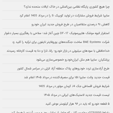
چرا هیچ کشوری پایگاه نظامی بین‌المللی در خاک ایالات متحده ندارد؟
سایپا شرایط فروش مشارکت در تولید کوییک S را در مرداد 1405 اعلام کرد
کاهش ۹۱ درصدی متقاضیان در طرح فروش جدید ایران خودرو
استقرار انبوه موشک هایپرسونیک DF-17 چین آغاز شد؛ سلاحی با رهگیری بسیار دشوار
شرکت BAE Systems ساخت جنگنده‌های یوروفایتر تایفون برای ترکیه را کلید زد
خداحافظی با سودهای میلیونی در بازار خودرو؛ رانا، تارا و دنا به قیمت کارخانه رسیدند
پزشکیان: سایپا هم مثل ایران‌خودرو خصوصی‌سازی می‌شود
طرح آزادسازی تردد خودروهای پلاک منطقه آزاد انزلی در سراسر شمال کشور
قیمت جدید وانت سایپا ۱۵۱ برای مصرف‌کننده در مرداد ۱۴۰۵ اعلام شد
شرایط فروش اقساطی جک J4 کرمان موتور در مرداد 1405
لیست قیمت جدید لاستیک‌های ایرانی در مرداد ۱۴۰۵
۵ قطعه خودرو که باید در ۹۶ هزار کیلومتر عوض کنید
یاماها GTS1000؛ موتورسیکلتی که جلوتر از زمانش بود و مسیر آینده را هموار کرد