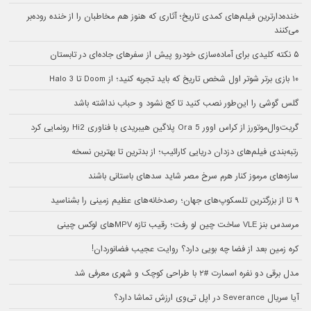
خنده‌دارترین فیلم‌های کمدی تاریخ؛ آثاری که هنوز هم مخاطبان را از خنده روده‌بر
می‌کنند
۵ نکته کلیدی برای آماده‌سازی خودرو پیش از سفرهای جاده‌ای در تابستان
۱۰ بازی برتر شوتر اول شخص تاریخ که باید تجربه کنید؛ از Doom تا Halo 3
گلس گوشی را این‌طور نصب کنید تا کج نشود و حباب نداشته باشد
گریت‌وال‌موتورز از کراس اوور Ora 5 پلاگین هیبریدی با فناوری Hi2 رونمایی کرد
رتبه‌بندی فیلم‌های دزدان دریایی کارائیب؛ از بدترین تا بهترین نسخه
سازه‌های مرموز کنار هرم سرخ مصر شاید سدهای باستانی باشند
۹ تا از بزرگترین تلسکوپ‌های جهان؛ رصدخانه‌های عظیم زمینی را بشناسید
مرسدس بنز VLE ساخت چین لو رفت؛ رقیب تازه MPVهای لوکس چینی
کره زمین بعد از فضا چه بویی دارد؟ روایت عجیب فضانوردان!
مدل برقی دو نفره اسمارت #۲ با طراحی کوچک و شهری معرفی شد
آیا سریال Severance در اپل تی‌وی ارزش تماشا دارد؟