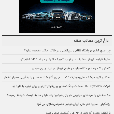
داغ ترین مطالب هفته
چرا هیچ کشوری پایگاه نظامی بین‌المللی در خاک ایالات متحده ندارد؟
سایپا شرایط فروش مشارکت در تولید کوییک S را در مرداد 1405 اعلام کرد
کاهش ۹۱ درصدی متقاضیان در طرح فروش جدید ایران خودرو
استقرار انبوه موشک هایپرسونیک DF-17 چین آغاز شد؛ سلاحی با رهگیری بسیار دشوار
شرکت BAE Systems ساخت جنگنده‌های یوروفایتر تایفون برای ترکیه را کلید زد
خداحافظی با سودهای میلیونی در بازار خودرو؛ رانا، تارا و دنا به قیمت کارخانه رسیدند
پزشکیان: سایپا هم مثل ایران‌خودرو خصوصی‌سازی می‌شود
۵ قطعه خودرو که باید در ۹۶ هزار کیلومتر عوض کنید