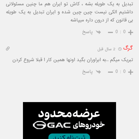
تبدیل به یک طویله بشه ، کاش تو ایران هم ما چنین مسئولانی
داشتیم الکی نیست چین چین شده و ایران تبدیل به یک طویله
بی قانون که از درون داره میپاشه
0
0
پاسخ
گرگ
2 سال قبل
تبریک میگم ..به ابراوران بگید اونها همین کار ا قبلا شروع کردن
0
0
پاسخ