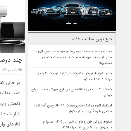
داغ ترین مطالب هفته
محدودیت‌های جدید خودروهای فرسوده با عمر بالای ۲۰
سال: از حذف سهمیه سوخت تا ممنوعیت تردد در
چند درصد
کلانشهرها
یک دیدگاه
سایپا شرایط فروش مشارکت در تولید کوییک S را در
مرداد 1405 اعلام کرد
در حالی که 
کاهش ۹۱ درصدی متقاضیان در طرح فروش جدید ایران
است بدانید
خودرو
کاهش واردا
استقرار انبوه موشک هایپرسونیک DF-17 چین آغاز شد؛
سلاحی با رهگیری بسیار دشوار
بازار شده ا
سقوط فروش خودروهای داخلی در ۱۴۰۵؛ سایپا و
کالاهای وار
پارس‌خودرو بیشترین افت را داشتند