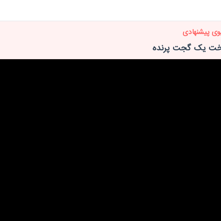
وی پیشنهادی
خت یک گجت پرنده