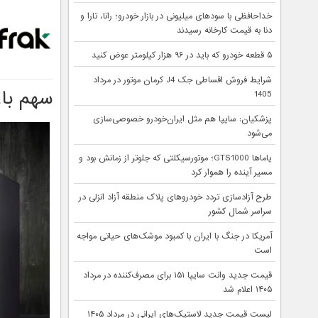
خداحافظی با سودهای میلیونی در بازار خودرو؛ رانا، تارا و
دنا به قیمت کارخانه رسیدند
۵ قطعه خودرو که باید در ۹۶ هزار کیلومتر عوض کنید
شرایط فروش اقساطی جک J4 کرمان موتور در مرداد
سهم باز
1405
پزشکیان: سایپا هم مثل ایران‌خودرو خصوصی‌سازی
می‌شود
یاماها GTS1000؛ موتورسیکلتی که جلوتر از زمانش بود و
مسیر آینده را هموار کرد
طرح آزادسازی تردد خودروهای پلاک منطقه آزاد انزلی در
سراسر شمال کشور
آمریکا در جنگ با ایران با کمبود موشک‌های حیاتی مواجه
است
قیمت جدید وانت سایپا ۱۵۱ برای مصرف‌کننده در مرداد
۱۴۰۵ اعلام شد
لیست قیمت جدید لاستیک‌های ایرانی در مرداد ۱۴۰۵