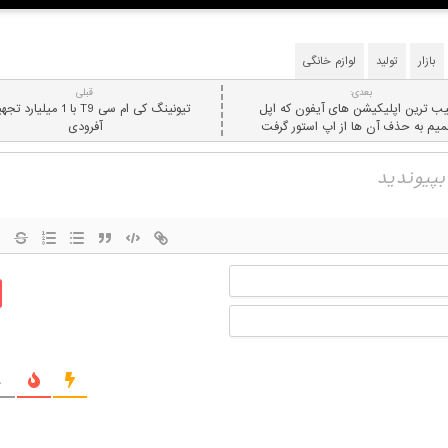
بازار
تولید
لوازم خانگی
بعدی:
قبلی
ب ترین اپلیکیشن های آیفون که اپل
تیونینگ کی ام سی T9 با 1 میلیا
یم به حذف آن ها از اپ استور گرفت
آفرودی
نام
ایمیل
ج