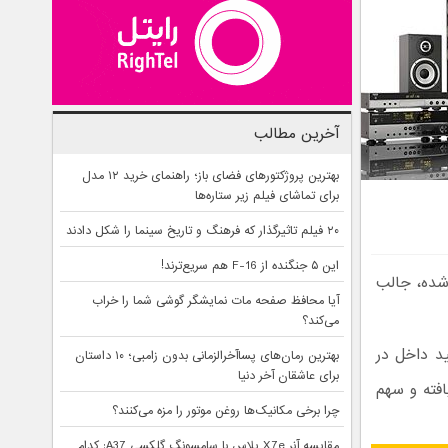
آخرین مطالب
بهترین پروژکتورهای فضای باز؛ راهنمای خرید ۱۲ مدل
برای تماشای فیلم زیر ستاره‌ها
۲۰ فیلم تاثیرگذار که فرهنگ و تاریخ سینما را شکل دادند
این ۵ جنگنده از F-16 هم سریع‌ترند!
 شده، جالب
آیا محافظ صفحه مات نمایشگر گوشی شما را خراب
می‌کند؟
ید داخل در
بهترین رمان‌های پسا‌آخرالزمانی بدون زامبی؛ ۱۰ داستان
برای عاشقان آخر دنیا
افته و سهم
چرا برخی مکانیک‌ها روغن موتور را مزه می‌کنند؟
مقایسه آنر X7e پلاس با سامسونگ گلکسی A37: کدام