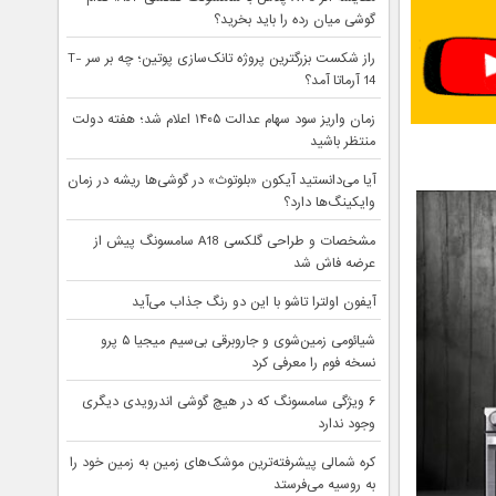
گوشی میان رده را باید بخرید؟
راز شکست بزرگترین پروژه تانک‌سازی پوتین؛ چه بر سر T-
14 آرماتا آمد؟
زمان واریز سود سهام عدالت ۱۴۰۵ اعلام شد؛ هفته دولت
منتظر باشید
آیا می‌دانستید آیکون «بلوتوث» در گوشی‌ها ریشه در زمان
وایکینگ‌ها دارد؟
مشخصات و طراحی گلکسی A18 سامسونگ پیش از
عرضه فاش شد
آیفون اولترا تاشو با این دو رنگ جذاب می‌آید
شیائومی زمین‌شوی و جاروبرقی بی‌سیم میجیا ۵ پرو
نسخه فوم را معرفی کرد
۶ ویژگی سامسونگ که در هیچ گوشی اندرویدی دیگری
وجود ندارد
کره شمالی پیشرفته‌ترین موشک‌های زمین به زمین خود را
به روسیه می‌فرستد