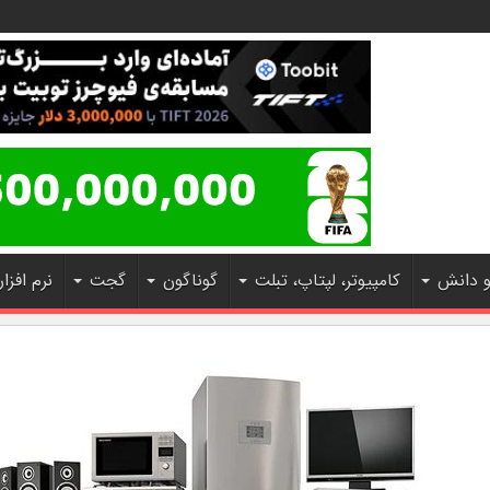
و دانش
کامپیوتر، لپتاپ، تبلت
گوناگون
گجت
نرم افزار