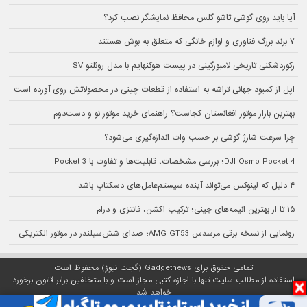
آیا باید روی گوشی تاشو گلس محافظ نمایشگر نصب کرد؟
۷ برند بزرگ فناوری و لوازم خانگی که متعلق به بوش هستند
رکوردشکنی تاریخی لامبورگینی در پیست هوکنهایم با مدل روئلتو SV
اپل از کمبود جهانی تراشه به استفاده از قطعات چینی در محصولاتش روی آورده است
بهترین بازار موتور افغانستان کجاست؟ راهنمای خرید موتور نو و دست‌‎دوم
چرا سرعت شارژ گوشی بر حسب وات اندازه‌گیری می‌شود؟
DJI Osmo Pocket 4؛ بررسی مشخصات، قابلیت‌ها و تفاوت با Pocket 3
۴ دلیل که لینوکس می‌تواند آینده سیستم‌‌عامل‌های دسکتاپ باشد
۱۵ تا از بهترین انیمه‌های چینی؛ ترکیب اکشن، فانتزی و درام
رونمایی از نسخه برقی مرسدس AMG GT53؛ صدای شش‌سیلندر در موتور الکتریکی
تمامی حقوق برای Gadgetnews (گجت نیوز) محفوظ است
استفاده از مطالب سایت تنها با اجازه کتبی مجاز است و با متخلفین برابر قانون برخورد
خواهد شد
پلتفرم گجت نیوز روی
سرور اختصاصی
مبین هاست میزبانی می‌شود