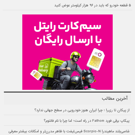
۵ قطعه خودرو که باید در ۹۶ هزار کیلومتر عوض کنید
آخرین مطالب
از پیکان تا ری‌را ؛ چرا ایران هنوز خودرویی در سطح جهانی ندارد؟
پیکاپ برقی فورد Fathom در راه است؛ اما چرا با نام فانتوم؟
شاسی‌بلند ماهیندرا Scorpio-N فیس‌لیفت با ظاهر مدرن‌تر و امکانات بیشتر معرفی