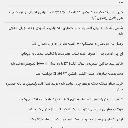
شد
کاویار از عینک هوشمند لوکس Odyssey Ray-Ban با طراحی اشرافی و قیمت چند
هزار دلاری رونمایی کرد
شاسی‌بلند جدید برقی اسمارت #۱ با معماری ۸۰۰ ولتی و فناوری جدید جیلی معرفی
شد
رامبل بی سوپرشارژر؛ ابرپیکاپ ۹۰۰ اسب بخاری رم وارد میدان شد
اچ پی اومنی پد ۱۲ معرفی شد؛ تبلت هیبریدی با قابلیت تبدیل به لپ‌تاپ
شاسی‌بلند پلاگین هیبریدی بیوک الکترا E7 با برد بیش از 1600 کیلومتر معرفی شد
محدودیت پیام‌های متنی اکانت رایگان ChatGPT برداشته شد!
خرید سهام سانگ‌ یانگ توسط چری نهایی شد؛ تولید نسل آتی رکستون بر پایه معماری
چینی
۵ شهریور پیش‌نمایش نیم ساعته بازی GTA 6 در نتفلیکس منتشر می‌شود!
هوش مصنوعی متا هم با نفوذ به یک شرکت ثالث از کنترل خارج شد
اولین تصاویر از محل برخورد موشک اسپیس‌ایکس با ماه منتشر شد