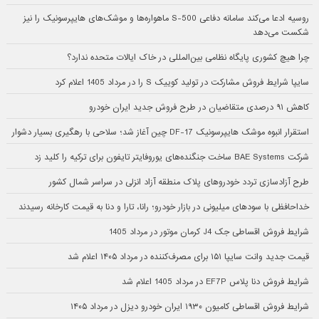
روسیه ادعا می‌کند سامانه دفاعی S-500 ماهواره‌ها و موشک‌های هایپرسونیک را نیز
شکست می‌دهد
چرا هیچ کشوری پایگاه نظامی بین‌المللی در خاک ایالات متحده ندارد؟
سایپا شرایط فروش مشارکت در تولید کوییک S را در مرداد 1405 اعلام کرد
کاهش ۹۱ درصدی متقاضیان در طرح فروش جدید ایران خودرو
استقرار انبوه موشک هایپرسونیک DF-17 چین آغاز شد؛ سلاحی با رهگیری بسیار دشوار
شرکت BAE Systems ساخت جنگنده‌های یوروفایتر تایفون برای ترکیه را کلید زد
طرح آزادسازی تردد خودروهای پلاک منطقه آزاد انزلی در سراسر شمال کشور
خداحافظی با سودهای میلیونی در بازار خودرو؛ رانا، تارا و دنا به قیمت کارخانه رسیدند
شرایط فروش اقساطی جک J4 کرمان موتور در مرداد 1405
قیمت جدید وانت سایپا ۱۵۱ برای مصرف‌کننده در مرداد ۱۴۰۵ اعلام شد
شرایط فروش دنا پلاس EF7P در مرداد 1405 اعلام شد
شرایط فروش اقساطی کامیون ۱۹۳۰ ایران خودرو دیزل در مرداد ۱۴۰۵