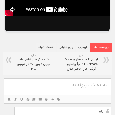
برچسب ها :
ایردراپ
بازی تلگرامی
همستر کمبات
بعدی:
قبلی
اولین نگاه به هوآوی Mate
شرایط فروش شاسی بلند
XT Ultimate؛ نوآورانه‌ترین
چینی دایون Y7 در شهریور
گوشی حال حاضر جهان
1403
نام