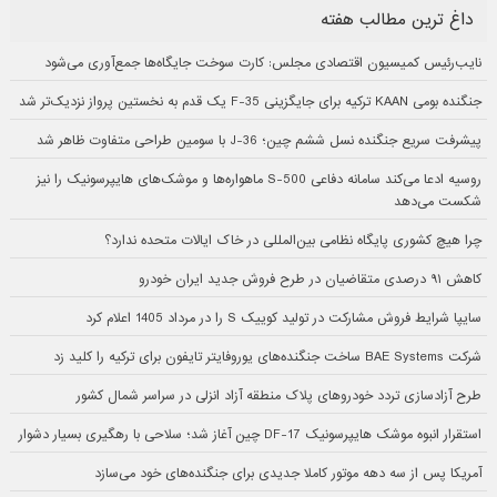
داغ ترین مطالب هفته
نایب‌رئیس کمیسیون اقتصادی مجلس: کارت سوخت جایگاه‌ها جمع‌آوری می‌شود
جنگنده بومی KAAN ترکیه برای جایگزینی F-35 یک قدم به نخستین پرواز نزدیک‌تر شد
پیشرفت سریع جنگنده نسل ششم چین؛ J-36 با سومین طراحی متفاوت ظاهر شد
روسیه ادعا می‌کند سامانه دفاعی S-500 ماهواره‌ها و موشک‌های هایپرسونیک را نیز
شکست می‌دهد
چرا هیچ کشوری پایگاه نظامی بین‌المللی در خاک ایالات متحده ندارد؟
کاهش ۹۱ درصدی متقاضیان در طرح فروش جدید ایران خودرو
سایپا شرایط فروش مشارکت در تولید کوییک S را در مرداد 1405 اعلام کرد
شرکت BAE Systems ساخت جنگنده‌های یوروفایتر تایفون برای ترکیه را کلید زد
طرح آزادسازی تردد خودروهای پلاک منطقه آزاد انزلی در سراسر شمال کشور
استقرار انبوه موشک هایپرسونیک DF-17 چین آغاز شد؛ سلاحی با رهگیری بسیار دشوار
آمریکا پس از سه دهه موتور کاملا جدیدی برای جنگنده‌های خود می‌سازد