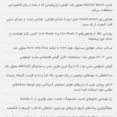
شارپ AQUOS Wish6 معرفی شد؛ گوشی ارزان‌قیمتی که از شما در برابر کلاهبرداری
محافظت می‌کند
هدفون بوز QuietComfort نسل دوم با صدای فضایی، طراحی جدید و صدای بدون
افت کیفیت از راه رسید
رونمایی JBL از هدفون‌های Live Buds 4 و Live Beam 4؛ کیس شارژ هوشمند و
حذف نویز پیشرفته
لپ‌تاپ جذاب هواوی میت‌بوک فولد ۲۰۲۶ با تراشه Kirin X90 Plus معرفی شد
ردمی 17 5G معرفی شد؛ مشخصات کامل گوشی اقتصادی جدید شیائومی
گوشی شیائومی ردمی نوت ۱۷ با بزرگ‌ترین باتری ردمی و نمایشگر AMOLED معرفی شد
خداحافظی با سودهای میلیونی در بازار خودرو؛ رانا، تارا و دنا به قیمت کارخانه رسیدند
ادعای رویترز: چین از مدل‌های هوش مصنوعی آمریکایی برای توسعه سامانه‌های
نظامی خود استفاده کرده است
راز مهندسی تاشوهای جدید سامسونگ؛ هشت نسل نوآوری در Galaxy Z
غم‌انگیزترین مرگ‌های تاریخ بازی‌های ویدیویی؛ لحظاتی که قلب گیمرها را شکستند