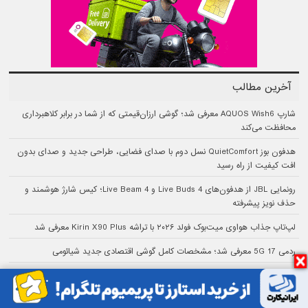
آخرین مطالب
شارپ AQUOS Wish6 معرفی شد؛ گوشی ارزان‌قیمتی که از شما در برابر کلاهبرداری
محافظت می‌کند
هدفون بوز QuietComfort نسل دوم با صدای فضایی، طراحی جدید و صدای بدون
افت کیفیت از راه رسید
رونمایی JBL از هدفون‌های Live Buds 4 و Live Beam 4؛ کیس شارژ هوشمند و
حذف نویز پیشرفته
لپ‌تاپ جذاب هواوی میت‌بوک فولد ۲۰۲۶ با تراشه Kirin X90 Plus معرفی شد
ردمی 17 5G معرفی شد؛ مشخصات کامل گوشی اقتصادی جدید شیائومی
گوشی شیائومی ردمی نوت ۱۷ با بزرگ‌ترین باتری ردمی و نمایشگر AMOLED معرفی شد
خداحافظی با سودهای میلیونی در بازار خودرو؛ رانا، تارا و دنا به قیمت کارخانه رسیدند