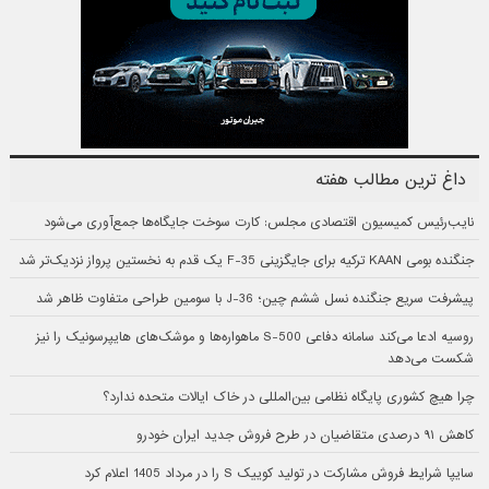
داغ ترین مطالب هفته
نایب‌رئیس کمیسیون اقتصادی مجلس: کارت سوخت جایگاه‌ها جمع‌آوری می‌شود
جنگنده بومی KAAN ترکیه برای جایگزینی F-35 یک قدم به نخستین پرواز نزدیک‌تر شد
پیشرفت سریع جنگنده نسل ششم چین؛ J-36 با سومین طراحی متفاوت ظاهر شد
روسیه ادعا می‌کند سامانه دفاعی S-500 ماهواره‌ها و موشک‌های هایپرسونیک را نیز
شکست می‌دهد
چرا هیچ کشوری پایگاه نظامی بین‌المللی در خاک ایالات متحده ندارد؟
کاهش ۹۱ درصدی متقاضیان در طرح فروش جدید ایران خودرو
سایپا شرایط فروش مشارکت در تولید کوییک S را در مرداد 1405 اعلام کرد