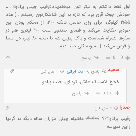
اول فقط داشتم به تیتر تون میخندیدم«رقیب چینی پرادو»…..
خودش جوک قرن بود که تازه به این شاهکارتون رسیدم : [ عدد
۲۱۵۵ کیلوگرم برای وزن خالص تانک ۳۰۰، از محکم بودن این
خودرو حکایت می‌کند و فضای صندوق عقب ۴۰۰ لیتری هم در
سفرها همراه شماست و باک بنزین هم با حجم ۸۰ لیتر، دل شما
را قرص می‌کند.] ممنونم.کلی خندیدیم
0
0
پاسخ
سعید
پاسخ به
یک ایرانی
1 سال قبل
خخخ. لاستیک هاش. کره ای. رقیب پرادو
0
0
پاسخ
صدرا
1 سال قبل
رقیب پرادو؟؟؟ 🤣🤣🤣 ماشینه چینی هزاران ساله دیگه به گردپا
ژاپن نمیرسه