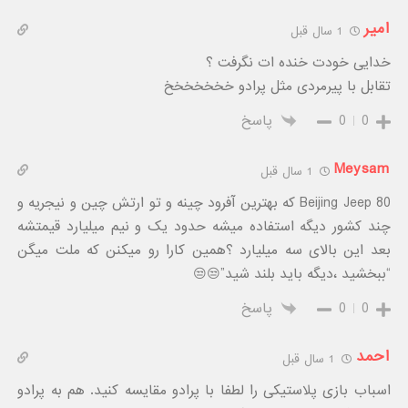
امیر
1 سال قبل
خدایی خودت خنده ات نگرفت ؟
تقابل با پیرمردی مثل پرادو خخخخخخخ
0
0
پاسخ
Meysam
1 سال قبل
Beijing Jeep 80 که بهترین آفرود چینه و تو ارتش چین و نیجریه و
چند کشور دیگه استفاده میشه حدود یک و نیم میلیارد قیمتشه
بعد این بالای سه میلیارد ؟همین کارا رو میکنن که ملت میگن
“ببخشید ،دیگه باید بلند شید”😒😒
0
0
پاسخ
احمد
1 سال قبل
اسباب بازی پلاستیکی را لطفا با پرادو مقایسه کنید. هم به پرادو