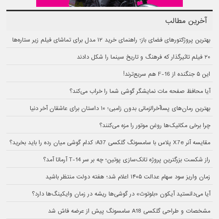
آخرین مطالب
بهترین پروژکتورهای فضای باز؛ راهنمای خرید ۱۲ مدل برای تماشای فیلم زیر ستاره‌ها
۲۰ فیلم تاثیرگذار که فرهنگ و تاریخ سینما را شکل دادند
این ۵ جنگنده از F-16 هم سریع‌ترند!
آیا محافظ صفحه مات نمایشگر گوشی شما را خراب می‌کند؟
بهترین رمان‌های پسا‌آخرالزمانی بدون زامبی؛ ۱۰ داستان برای عاشقان آخر دنیا
چرا برخی مکانیک‌ها روغن موتور را مزه می‌کنند؟
مقایسه آنر X7e پلاس با سامسونگ گلکسی A37: کدام گوشی میان رده را باید بخرید؟
راز شکست بزرگترین پروژه تانک‌سازی پوتین؛ چه بر سر T-14 آرماتا آمد؟
زمان واریز سود سهام عدالت ۱۴۰۵ اعلام شد؛ هفته دولت منتظر باشید
آیا می‌دانستید آیکون «بلوتوث» در گوشی‌ها ریشه در زمان وایکینگ‌ها دارد؟
مشخصات و طراحی گلکسی A18 سامسونگ پیش از عرضه فاش شد